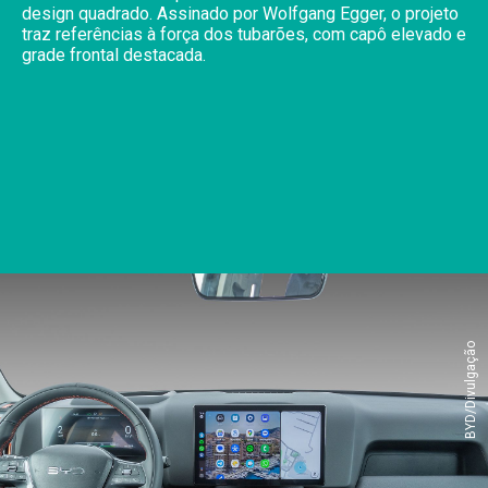
design quadrado. Assinado por Wolfgang Egger, o projeto
traz referências à força dos tubarões, com capô elevado e
grade frontal destacada.
BYD/Divulgação