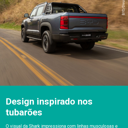
BYD/Divulgação
Design inspirado nos
tubarões
O visual da Shark impressiona com linhas musculosas e