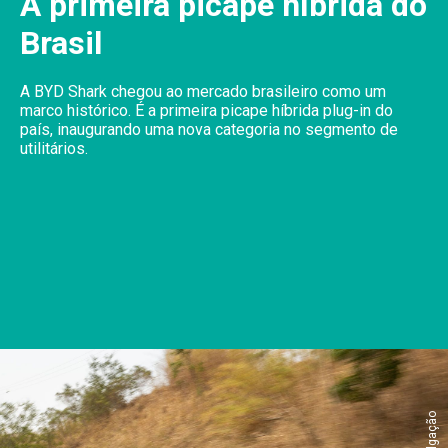
A primeira picape híbrida do
Brasil
A BYD Shark chegou ao mercado brasileiro como um
marco histórico. É a primeira picape híbrida plug-in do
país, inaugurando uma nova categoria no segmento de
utilitários.