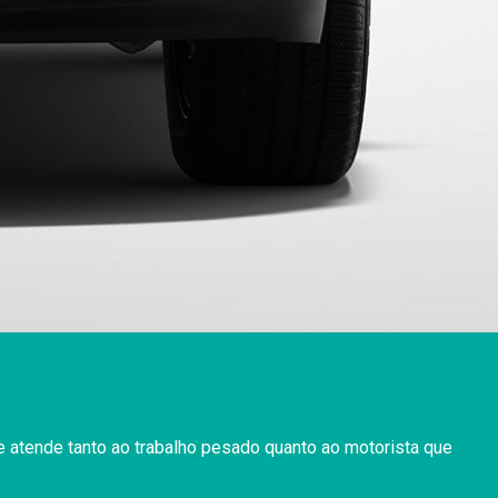
 atende tanto ao trabalho pesado quanto ao motorista que