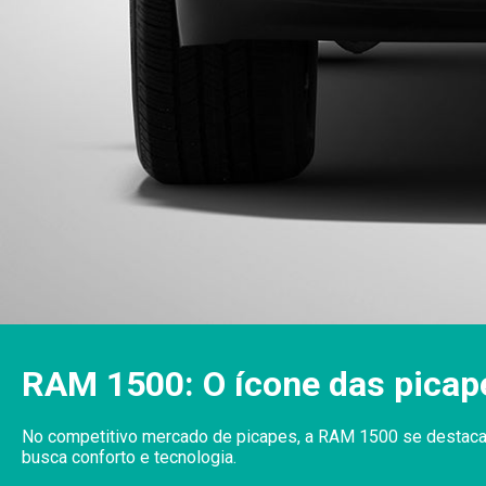
RAM 1500: O ícone das picap
No competitivo mercado de picapes, a RAM 1500 se destaca c
busca conforto e tecnologia.