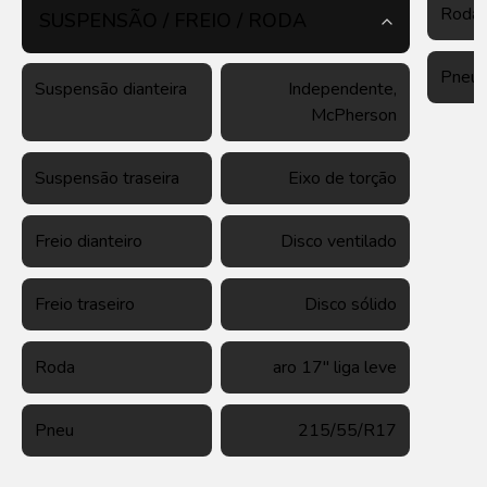
Roda
SUSPENSÃO / FREIO / RODA
Pneu
Suspensão dianteira
Independente,
McPherson
Suspensão traseira
Eixo de torção
Freio dianteiro
Disco ventilado
Freio traseiro
Disco sólido
Roda
aro 17" liga leve
Pneu
215/55/R17