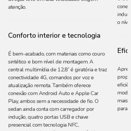
conect
atenção.
induç
o níve
Conforto interior e tecnologia
Efic
É bem-acabado, com materiais como couro
sintético e bom nível de montagem. A
Apres
central multimídia de 12,8” é giratória e traz
propo
conectividade 4G, comandos por voz e
eficiê
atualização remota. Também oferece
model
conexão com Android Auto e Apple Car
mais 
Play, ambos sem a necessidade de fio. O
para o
sedan ainda conta com carregador por
indução, quatro portas USB e chave
presencial com tecnologia NFC,