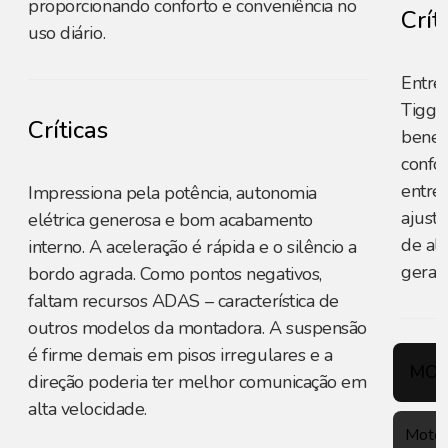
proporcionando conforto e conveniência no
Crít
uso diário.
Entre
Tiggo
Críticas
benef
confor
entre
Impressiona pela potência, autonomia
ajust
elétrica generosa e bom acabamento
de alg
interno. A aceleração é rápida e o silêncio a
geral
bordo agrada. Como pontos negativos,
faltam recursos ADAS – característica de
outros modelos da montadora. A suspensão
é firme demais em pisos irregulares e a
MOT
direção poderia ter melhor comunicação em
alta velocidade.
Motor