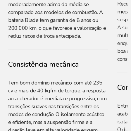
Receb
moderadamente acima da média se
mecân
comparado aos modelos de combustão. A
suspe
bateria Blade tem garantia de 8 anos ou
A sus
200 000 km, o que favorece a valorização e
multil
reduz riscos de troca antecipada.
enqua
boa s
consis
Consistência mecânica
Tem bom domínio mecânico: com até 235
Conf
cv e mais de 40 kgfm de torque, a resposta
ao acelerador é imediata e progressiva, com
Entre
transições suaves nas transições entre os
acaba
modos de condução. O isolamento acústico
isolam
é eficiente, mas a suspensão firme e a
O dest
direção leve em alta velocidade exigem