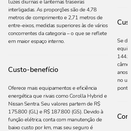
luzes diurnas e lanternas traseiras
interligadas. As proporções são de 4,78
metros de comprimento e 2,71 metros de
Cust
entre-eixos, medidas superiores às de vários
concorrentes da categoria – o que se reflete
Se de
em maior espaço interno.
equip
144.9
câmer
Custo-benefício
anos 
no us
Oferece mais equipamentos e eficiência
ponto
energética que rivais como Corolla Hybrid e
Nissan Sentra. Seu valores partem de R$
175.800 (GL) e R$ 187.800 (GS). Devido à
Cons
função elétrica, conta com manutenção de
baixo custo por km, mas seu seguro é