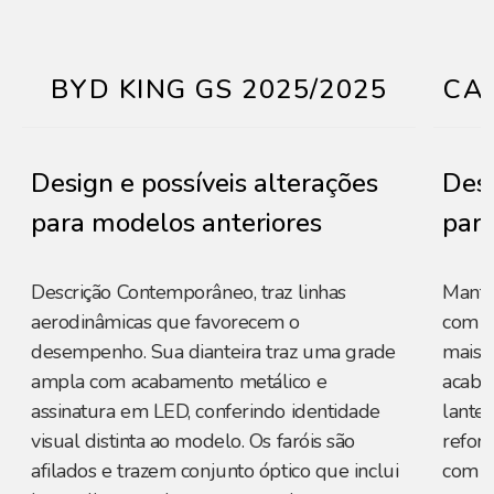
BYD KING GS 2025/2025
CAO
Design e possíveis alterações
Desi
para modelos anteriores
para
Descrição Contemporâneo, traz linhas
Manté
aerodinâmicas que favorecem o
com di
desempenho. Sua dianteira traz uma grade
mais 
ampla com acabamento metálico e
acabam
assinatura em LED, conferindo identidade
lante
visual distinta ao modelo. Os faróis são
reforç
afilados e trazem conjunto óptico que inclui
com te