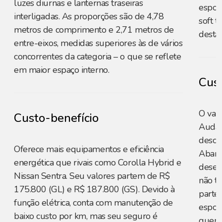
luzes diurnas e lanternas traseiras
esport
interligadas. As proporções são de 4,78
soft 
metros de comprimento e 2,71 metros de
desta
entre-eixos, medidas superiores às de vários
concorrentes da categoria – o que se reflete
em maior espaço interno.
Cust
O valo
Custo-benefício
Audac
desco
Oferece mais equipamentos e eficiência
Abart
energética que rivais como Corolla Hybrid e
desem
Nissan Sentra. Seu valores partem de R$
não tr
175.800 (GL) e R$ 187.800 (GS). Devido à
parte
função elétrica, conta com manutenção de
esport
baixo custo por km, mas seu seguro é
quem p