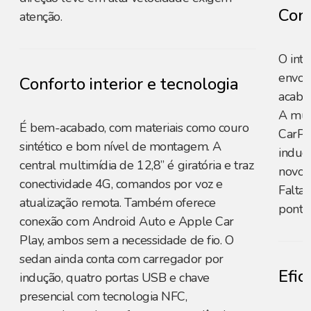
Conf
atenção.
O int
envolv
Conforto interior e tecnologia
acaba
A mul
É bem-acabado, com materiais como couro
CarPl
sintético e bom nível de montagem. A
induçã
central multimídia de 12,8” é giratória e traz
novos
conectividade 4G, comandos por voz e
Faltam
atualização remota. Também oferece
ponto
conexão com Android Auto e Apple Car
Play, ambos sem a necessidade de fio. O
sedan ainda conta com carregador por
Efic
indução, quatro portas USB e chave
presencial com tecnologia NFC,