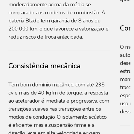
moderadamente acima da média se
comparado aos modelos de combustão. A
bateria Blade tem garantia de 8 anos ou
Cons
200 000 km, o que favorece a valorização e
reduz riscos de troca antecipada.
O mot
autom
desem
Consistência mecânica
estrut
manté
Tem bom domínio mecânico: com até 235
trase
cv e mais de 40 kgfm de torque, a resposta
esport
ao acelerador é imediata e progressiva, com
uso u
transições suaves nas transições entre os
dessas
modos de condução. O isolamento acústico
é eficiente, mas a suspensão firme e a
direção leve em alta velocidade exigem