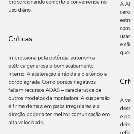
proporcionando conforto e conveniência no
A Aba
uso diário.
cerca 
estra
com g
usam 
Críticas
e são
quem 
Impressiona pela potência, autonomia
elétrica generosa e bom acabamento
interno. A aceleração é rápida e o silêncio a
Crít
bordo agrada. Como pontos negativos,
faltam recursos ADAS – característica de
outros modelos da montadora. A suspensão
A vers
é firme demais em pisos irregulares e a
desem
direção poderia ter melhor comunicação em
e por
alta velocidade.
deixa
refin