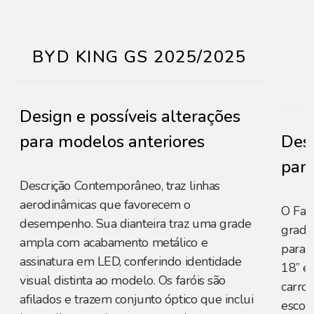
BYD KING GS 2025/2025
Design e possíveis alterações
para modelos anteriores
Desi
para
Descrição Contemporâneo, traz linhas
aerodinâmicas que favorecem o
O Fas
desempenho. Sua dianteira traz uma grade
grade
ampla com acabamento metálico e
para-
assinatura em LED, conferindo identidade
18” e
visual distinta ao modelo. Os faróis são
carro
afilados e trazem conjunto óptico que inclui
escorp