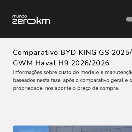
Comparativo BYD KING GS 2025
GWM Haval H9 2026/2026
Informações sobre custo do modelo e manutençã
baseados nesta fase, após o comparativo geral e o
propriedade, nos aponte o preço de compra.