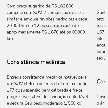
Com preço sugerido de R$ 182.800,
compete com SUVs à combustão de faixa
Ganha 
similar e envolve revisões periódicas a cada
teto 
20.000 km ou 12 meses, com custo de
tecno
aproximadamente R$ 1.870 até os 60.000
157 mi
km.
intere
enqua
liqui
segur
Consistência mecânica
Entrega consistência mecânica notável para
Cons
um SUV elétrico de entrada. Com motor de
177 cv, suspensão bem calibrada e freios
progressivos, além de condução confortável
Privil
e segura. Seu peso moderado (1.550 kg)
diário