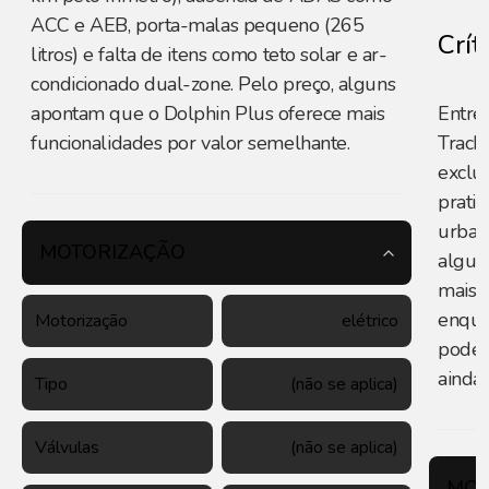
ACC e AEB, porta-malas pequeno (265
Crít
litros) e falta de itens como teto solar e ar-
condicionado dual-zone. Pelo preço, alguns
apontam que o Dolphin Plus oferece mais
Entre 
funcionalidades por valor semelhante.
Track
exclus
prati
urbano
MOTORIZAÇÃO
algun
mais 
enqua
Motorização
elétrico
poder
ainda 
Tipo
(não se aplica)
Válvulas
(não se aplica)
MOT