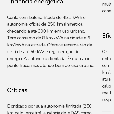
Eficiência energética
multi
conec
Conta com bateria Blade de 45,1 kWh e
autonomia oficial de 250 km (Inmetro),
chegando a até 300 km em uso urbano.
Efic
Tem consumo de 8 km/kWh na cidade e 6
km/kWh na estrada. Oferece recarga rápida
(DC) de até 60 kW e regeneração de
O Che
energia. A autonomia limitada é seu maior
entre
ponto fraco, mas atende bem ao uso urbano.
compa
km/l 
atuali
calib
Críticas
melho
respos
É criticado por sua autonomia limitada (250
km pelo Inmetro), ausência de ADAS como