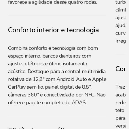
favorece a agilidade desse quatro rodas.
turbo
câmbi
ajust
ajuda
Conforto interior e tecnologia
curvas
irregu
Combina conforto e tecnologia com bom
espaço interno, bancos dianteiros com
ajustes elétricos e ótimo isolamento
Conf
acústico. Destaque para a central multimídia
rotativa de 12,8" com Android Auto e Apple
CarPlay sem fio, painel digital de 8,8",
Traz c
câmeras 360° e conectividade por NFC. Não
acaba
oferece pacote completo de ADAS.
redes
teto p
para o
versão