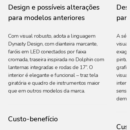
Design e possíveis alterações
Desi
para modelos anteriores
para
Com visual robusto, adota a linguagem
A sér
Dynasty Design, com dianteira marcante,
visual
faróis em LED conectados por faixa
exage
cromada, traseira inspirada no Dolphin com
pintu
lanternas integradas e rodas de 17’’. O
grafi
interior é elegante e funcional – traz tela
visua
giratória e quadro de instrumentos maior
inter
que em outros modelos da marca.
sensa
demais
Custo-benefício
Cust