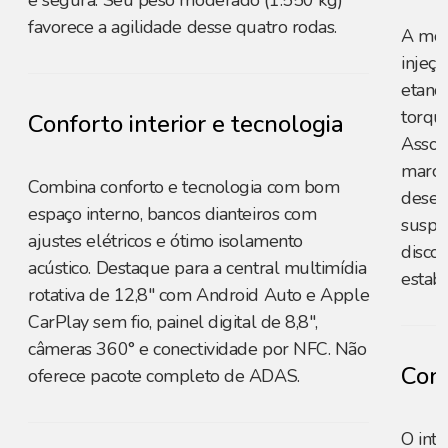
e segura. Seu peso moderado (1.550 kg)
favorece a agilidade desse quatro rodas.
A moto
injeçã
etano
torqu
Conforto interior e tecnologia
Assoc
marcha
Combina conforto e tecnologia com bom
desem
espaço interno, bancos dianteiros com
suspe
ajustes elétricos e ótimo isolamento
disco
acústico. Destaque para a central multimídia
estabi
rotativa de 12,8" com Android Auto e Apple
CarPlay sem fio, painel digital de 8,8",
câmeras 360° e conectividade por NFC. Não
Conf
oferece pacote completo de ADAS.
O inte