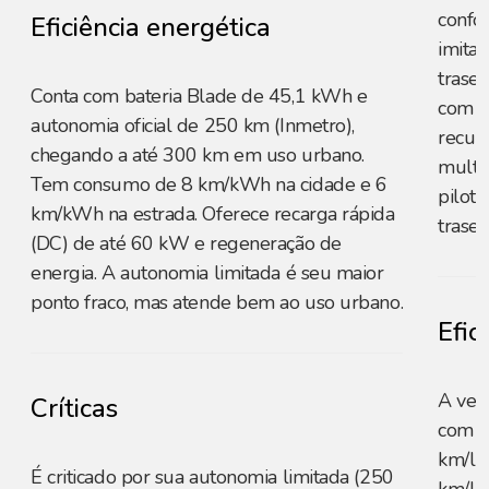
confo
Eficiência energética
imita
trasei
Conta com bateria Blade de 45,1 kWh e
com p
autonomia oficial de 250 km (Inmetro),
recurs
chegando a até 300 km em uso urbano.
multim
Tem consumo de 8 km/kWh na cidade e 6
pilot
km/kWh na estrada. Oferece recarga rápida
trasei
(DC) de até 60 kW e regeneração de
energia. A autonomia limitada é seu maior
ponto fraco, mas atende bem ao uso urbano.
Efic
A ver
Críticas
com ga
km/l n
É criticado por sua autonomia limitada (250