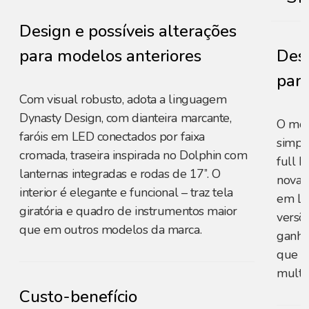
Design e possíveis alterações
para modelos anteriores
Desi
para
Com visual robusto, adota a linguagem
Dynasty Design, com dianteira marcante,
O mod
faróis em LED conectados por faixa
simpli
cromada, traseira inspirada no Dolphin com
full 
lanternas integradas e rodas de 17’’. O
novas 
interior é elegante e funcional – traz tela
em LE
giratória e quadro de instrumentos maior
versõe
que em outros modelos da marca.
ganho
que im
multi
Custo-benefício