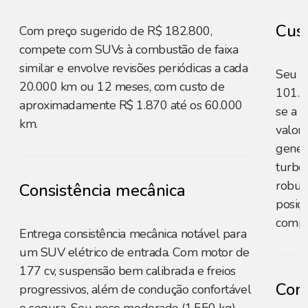
Cust
Com preço sugerido de R$ 182.800,
compete com SUVs à combustão de faixa
similar e envolve revisões periódicas a cada
Seu p
20.000 km ou 12 meses, com custo de
101.7
aproximadamente R$ 1.870 até os 60.000
se a o
km.
valor 
gener
turbo
robus
Consistência mecânica
posiç
compa
Entrega consistência mecânica notável para
um SUV elétrico de entrada. Com motor de
177 cv, suspensão bem calibrada e freios
Cons
progressivos, além de condução confortável