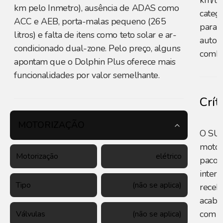
km/l, 
km pelo Inmetro), ausência de ADAS como
categ
ACC e AEB, porta-malas pequeno (265
para 
litros) e falta de itens como teto solar e ar-
autom
condicionado dual-zone. Pelo preço, alguns
combi
apontam que o Dolphin Plus oferece mais
funcionalidades por valor semelhante.
Crít
MOTORIZAÇÃO
O SUV
motor
Motorização
elétrico
pacot
inter
Tipo
(não se aplica)
receb
acaba
com c
Válvulas
(não se aplica)