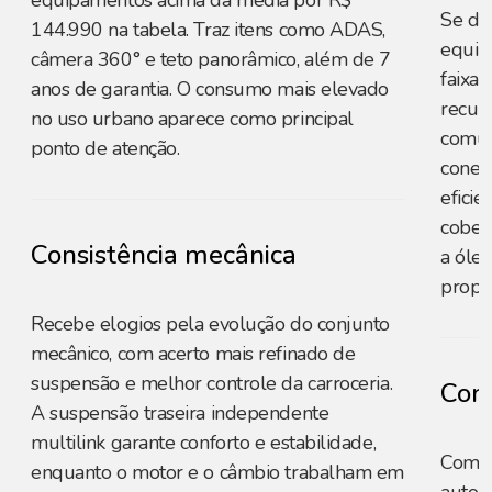
equipamentos acima da média por R$
Se des
144.990 na tabela. Traz itens como ADAS,
equip
câmera 360° e teto panorâmico, além de 7
faixa 
anos de garantia. O consumo mais elevado
recur
no uso urbano aparece como principal
comun
ponto de atenção.
conec
eficie
cober
Consistência mecânica
a óleo
propr
Recebe elogios pela evolução do conjunto
mecânico, com acerto mais refinado de
suspensão e melhor controle da carroceria.
Cons
A suspensão traseira independente
multilink garante conforto e estabilidade,
Combi
enquanto o motor e o câmbio trabalham em