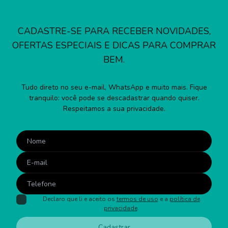
CADASTRE-SE PARA RECEBER NOVIDADES,
OFERTAS ESPECIAIS E DICAS PARA COMPRAR
BEM.
Tudo direto no seu e-mail, WhatsApp e muito mais. Fique
tranquilo: você pode se descadastrar quando quiser.
Respeitamos a sua privacidade.
Declaro que li e aceito os
termos de uso
e a
política de
privacidade
.
Cadastrar