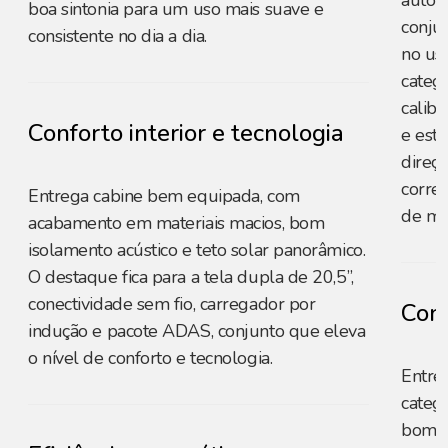
autom
boa sintonia para um uso mais suave e
conjun
consistente no dia a dia.
no uso
categ
calib
Conforto interior e tecnologia
e esta
direçã
corre
Entrega cabine bem equipada, com
de ma
acabamento em materiais macios, bom
isolamento acústico e teto solar panorâmico.
O destaque fica para a tela dupla de 20,5”,
conectividade sem fio, carregador por
Conf
indução e pacote ADAS, conjunto que eleva
o nível de conforto e tecnologia.
Entre
catego
bom i