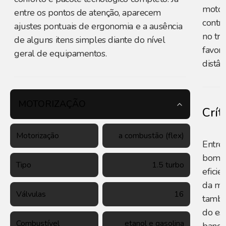
motor
entre os pontos de atenção, aparecem
contri
ajustes pontuais de ergonomia e a ausência
no tr
de alguns itens simples diante do nível
favor
geral de equipamentos.
distân
MOTORIZAÇÃO
Crít
Motorização
a combustão (flex)
Entre 
bom n
Tipo
1.5 turbo
efici
da mé
Válvulas
16
també
do esp
Combustível
etanol e gasolina