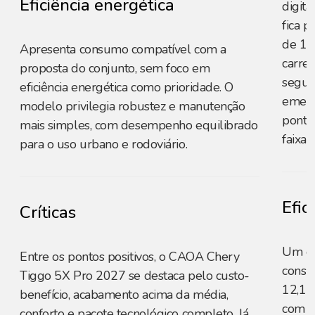
Eficiência energética
digita
fica p
de 11
Apresenta consumo compatível com a
carre
proposta do conjunto, sem foco em
segur
eficiência energética como prioridade. O
emerg
modelo privilegia robustez e manutenção
ponto
mais simples, com desempenho equilibrado
faixa.
para o uso urbano e rodoviário.
Efic
Críticas
Um do
Entre os pontos positivos, o CAOA Chery
consu
Tiggo 5X Pro 2027 se destaca pelo custo-
12,1 k
benefício, acabamento acima da média,
com g
conforto e pacote tecnológico completo. Já