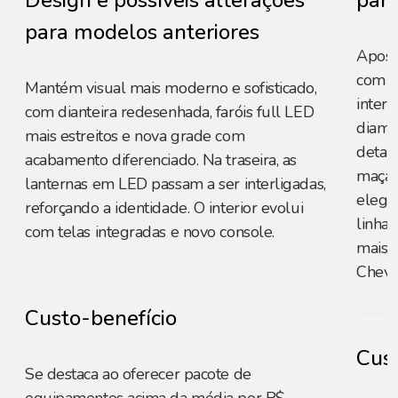
Design e possíveis alterações
para
para modelos anteriores
Apost
com fa
Mantém visual mais moderno e sofisticado,
interl
com dianteira redesenhada, faróis full LED
diama
mais estreitos e nova grade com
detal
acabamento diferenciado. Na traseira, as
maçan
lanternas em LED passam a ser interligadas,
elega
reforçando a identidade. O interior evolui
linha
com telas integradas e novo console.
mais 
Chevr
Custo-benefício
Cust
Se destaca ao oferecer pacote de