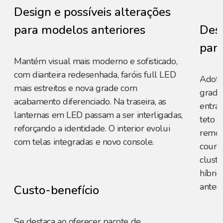
Design e possíveis alterações
para modelos anteriores
Desi
para
Mantém visual mais moderno e sofisticado,
com dianteira redesenhada, faróis full LED
Adota 
mais estreitos e nova grade com
grade
acabamento diferenciado. Na traseira, as
entra
lanternas em LED passam a ser interligadas,
teto p
reforçando a identidade. O interior evolui
remov
com telas integradas e novo console.
couro
cluste
híbri
anteri
Custo-benefício
Se destaca ao oferecer pacote de