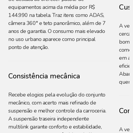
Cust
equipamentos acima da média por R$
144.990 na tabela. Traz itens como ADAS,
câmera 360° e teto panorâmico, além de 7
A ver
anos de garantia. O consumo mais elevado
cerca
no uso urbano aparece como principal
bom pa
ponto de atenção.
como 
em al
eficie
Abart
Consistência mecânica
quem 
Recebe elogios pela evolução do conjunto
mecânico, com acerto mais refinado de
Cons
suspensão e melhor controle da carroceria.
A suspensão traseira independente
multilink garante conforto e estabilidade,
A ver