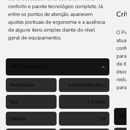
conforto e pacote tecnológico completo. Já
Crít
entre os pontos de atenção, aparecem
ajustes pontuais de ergonomia e a ausência
de alguns itens simples diante do nível
O Pul
geral de equipamentos.
atual
confor
para 
de ite
MOTORIZAÇÃO
disco 
reduz 
Motorização
a combustão (flex)
parad
Tipo
1.5 turbo
MOT
Válvulas
16