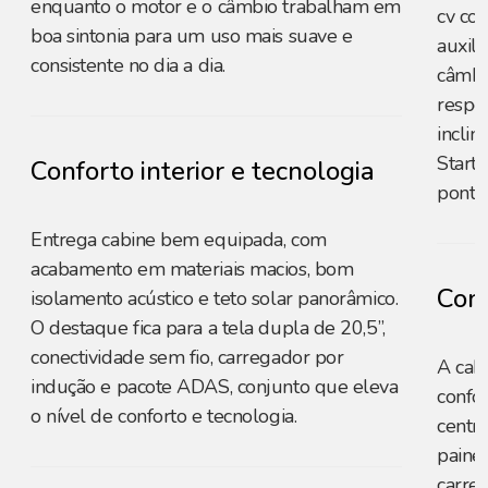
enquanto o motor e o câmbio trabalham em
cv co
boa sintonia para um uso mais suave e
auxili
consistente no dia a dia.
câmbi
respos
inclin
Start
Conforto interior e tecnologia
ponto
Entrega cabine bem equipada, com
acabamento em materiais macios, bom
Conf
isolamento acústico e teto solar panorâmico.
O destaque fica para a tela dupla de 20,5”,
conectividade sem fio, carregador por
A cab
indução e pacote ADAS, conjunto que eleva
confor
o nível de conforto e tecnologia.
centra
painel
carre