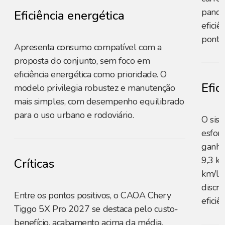
panor
Eficiência energética
eficiê
ponto 
Apresenta consumo compatível com a
proposta do conjunto, sem foco em
eficiência energética como prioridade. O
Efic
modelo privilegia robustez e manutenção
mais simples, com desempenho equilibrado
para o uso urbano e rodoviário.
O sis
esfor
ganho
9,3 km
Críticas
km/l (
discre
Entre os pontos positivos, o CAOA Chery
efici
Tiggo 5X Pro 2027 se destaca pelo custo-
benefício, acabamento acima da média,