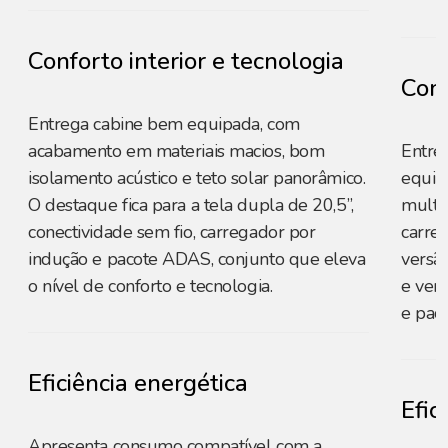
Conforto interior e tecnologia
Conf
Entrega cabine bem equipada, com
acabamento em materiais macios, bom
Entre
isolamento acústico e teto solar panorâmico.
equip
O destaque fica para a tela dupla de 20,5”,
multim
conectividade sem fio, carregador por
carreg
indução e pacote ADAS, conjunto que eleva
versão
o nível de conforto e tecnologia.
e vent
e pac
Eficiência energética
Efic
Apresenta consumo compatível com a