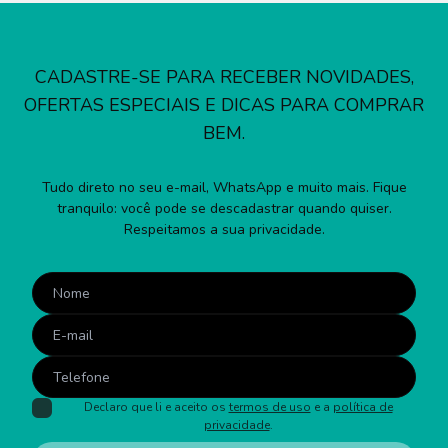
CADASTRE-SE PARA RECEBER NOVIDADES,
OFERTAS ESPECIAIS E DICAS PARA COMPRAR
BEM.
Tudo direto no seu e-mail, WhatsApp e muito mais. Fique
tranquilo: você pode se descadastrar quando quiser.
Respeitamos a sua privacidade.
Declaro que li e aceito os
termos de uso
e a
política de
privacidade
.