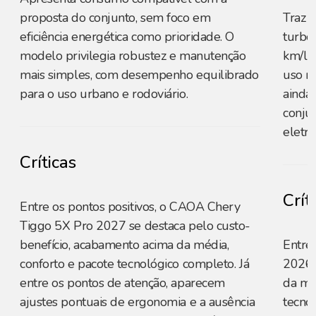
proposta do conjunto, sem foco em
Traz 
eficiência energética como prioridade. O
turbo 
modelo privilegia robustez e manutenção
km/l 
mais simples, com desempenho equilibrado
uso r
para o uso urbano e rodoviário.
ainda 
conju
eletrif
Críticas
Crít
Entre os pontos positivos, o CAOA Chery
Tiggo 5X Pro 2027 se destaca pelo custo-
benefício, acabamento acima da média,
Entre 
conforto e pacote tecnológico completo. Já
2026 
entre os pontos de atenção, aparecem
da mé
ajustes pontuais de ergonomia e a ausência
tecnol