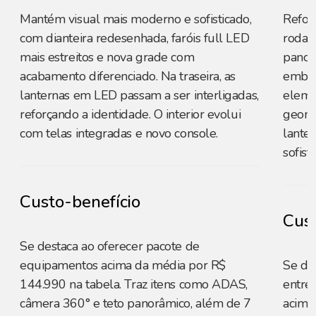
Mantém visual mais moderno e sofisticado,
Refor
com dianteira redesenhada, faróis full LED
rodas 
mais estreitos e nova grade com
panorâ
acabamento diferenciado. Na traseira, as
embut
lanternas em LED passam a ser interligadas,
eleme
reforçando a identidade. O interior evolui
geomé
com telas integradas e novo console.
lante
sofist
Custo-benefício
Cust
Se destaca ao oferecer pacote de
equipamentos acima da média por R$
Se de
144.990 na tabela. Traz itens como ADAS,
entre
câmera 360° e teto panorâmico, além de 7
acima