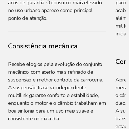
anos de garantia. O consumo mais elevado
pacot
no uso urbano aparece como principal
acaba
ponto de atenção.
além 
mil k
iniciais
Consistência mecânica
Cons
Recebe elogios pela evolução do conjunto
mecânico, com acerto mais refinado de
suspensão e melhor controle da carroceria.
Apres
A suspensão traseira independente
mecân
multilink garante conforto e estabilidade,
o câm
enquanto o motor e o câmbio trabalham em
óleo, 
boa sintonia para um uso mais suave e
A sus
consistente no dia a dia.
trans
estab