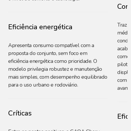
Conf
Traz c
Eficiência energética
média
condic
Apresenta consumo compatível com a
acaba
proposta do conjunto, sem foco em
como c
eficiência energética como prioridade. O
pilot
modelo privilegia robustez e manutenção
displa
mais simples, com desempenho equilibrado
com c
para o uso urbano e rodoviário.
avanç
Críticas
Efic