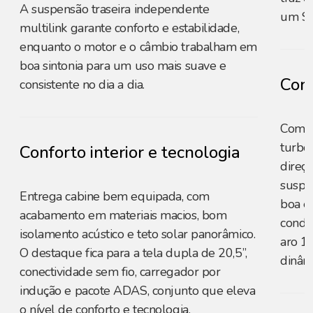
A suspensão traseira independente
um SU
multilink garante conforto e estabilidade,
enquanto o motor e o câmbio trabalham em
boa sintonia para um uso mais suave e
Cons
consistente no dia a dia.
Com 3
turbo 
Conforto interior e tecnologia
direçã
suspe
Entrega cabine bem equipada, com
boa e
acabamento em materiais macios, bom
condu
isolamento acústico e teto solar panorâmico.
aro 1
O destaque fica para a tela dupla de 20,5”,
dinâmi
conectividade sem fio, carregador por
indução e pacote ADAS, conjunto que eleva
o nível de conforto e tecnologia.