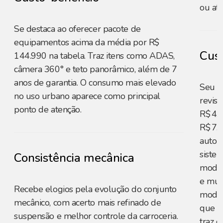
ou atu
Se destaca ao oferecer pacote de
equipamentos acima da média por R$
Cust
144.990 na tabela. Traz itens como ADAS,
câmera 360° e teto panorâmico, além de 7
anos de garantia. O consumo mais elevado
Seu c
no uso urbano aparece como principal
revis
ponto de atenção.
R$ 4.2
R$ 7.
autono
siste
Consistência mecânica
moder
e mui
Recebe elogios pela evolução do conjunto
moder
mecânico, com acerto mais refinado de
que fa
suspensão e melhor controle da carroceria.
traz 