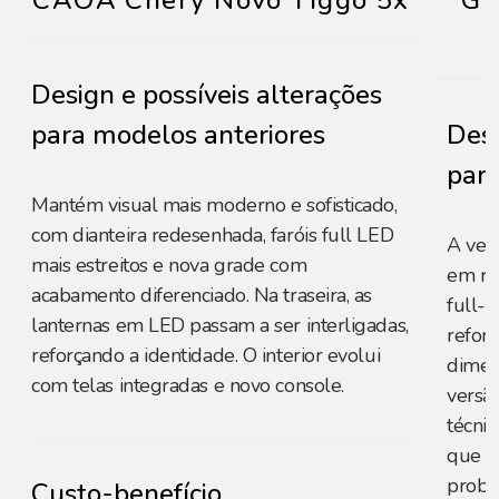
CAOA Chery Novo Tiggo 5x
GW
Design e possíveis alterações
para modelos anteriores
Desi
para
Mantém visual mais moderno e sofisticado,
com dianteira redesenhada, faróis full LED
A ver
mais estreitos e nova grade com
em rel
acabamento diferenciado. Na traseira, as
full-
lanternas em LED passam a ser interligadas,
refor
reforçando a identidade. O interior evolui
dimen
com telas integradas e novo console.
versão
técnic
que ap
probl
Custo-benefício