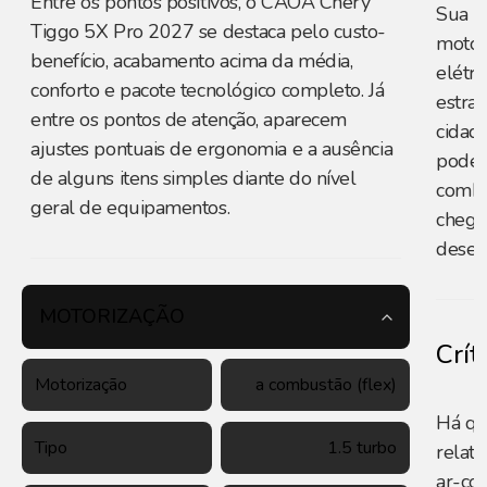
Entre os pontos positivos, o CAOA Chery
Sua m
Tiggo 5X Pro 2027 se destaca pelo custo-
motor
benefício, acabamento acima da média,
elétr
conforto e pacote tecnológico completo. Já
estra
entre os pontos de atenção, aparecem
cidade
ajustes pontuais de ergonomia e a ausência
pode 
de alguns itens simples diante do nível
combi
geral de equipamentos.
chega
desem
MOTORIZAÇÃO
Crít
Motorização
a combustão (flex)
Há qu
Tipo
1.5 turbo
relat
ar-con