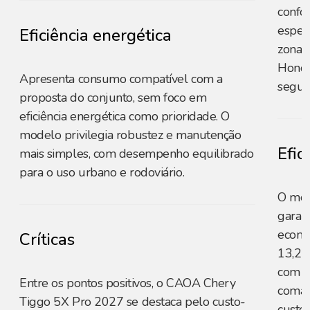
confo
espelh
Eficiência energética
zona,
Honda
Apresenta consumo compatível com a
segur
proposta do conjunto, sem foco em
eficiência energética como prioridade. O
modelo privilegia robustez e manutenção
Efic
mais simples, com desempenho equilibrado
para o uso urbano e rodoviário.
O mot
garan
econo
Críticas
13,2 
com g
Entre os pontos positivos, o CAOA Chery
coman
Tiggo 5X Pro 2027 se destaca pelo custo-
custo 