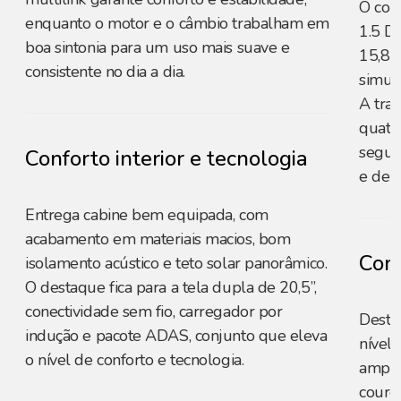
O con
enquanto o motor e o câmbio trabalham em
1.5 D
boa sintonia para um uso mais suave e
15,8 
consistente no dia a dia.
simula
A traç
quatr
segur
Conforto interior e tecnologia
e de 
Entrega cabine bem equipada, com
acabamento em materiais macios, bom
Conf
isolamento acústico e teto solar panorâmico.
O destaque fica para a tela dupla de 20,5”,
conectividade sem fio, carregador por
Destaq
indução e pacote ADAS, conjunto que eleva
nível 
o nível de conforto e tecnologia.
amplia
couro