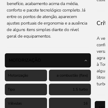
benefício, acabamento acima da média,
conforto e pacote tecnológico completo. Já
entre os pontos de atenção, aparecem
Crít
ajustes pontuais de ergonomia e a ausência
de alguns itens simples diante do nível
geral de equipamentos.
A ver
confiá
versat
agrad
MOTORIZAÇÃO
à Tour
algun
Motorização
a combustão (flex)
litros
turbo 
Tipo
1.5 turbo
Válvulas
16