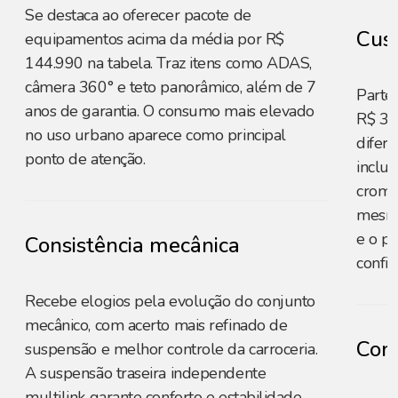
Se destaca ao oferecer pacote de
Cust
equipamentos acima da média por R$
144.990 na tabela. Traz itens como ADAS,
câmera 360° e teto panorâmico, além de 7
Parte
anos de garantia. O consumo mais elevado
R$ 3.
no uso urbano aparece como principal
difere
ponto de atenção.
inclui
croma
mesmo
e o p
Consistência mecânica
confia
Recebe elogios pela evolução do conjunto
mecânico, com acerto mais refinado de
Cons
suspensão e melhor controle da carroceria.
A suspensão traseira independente
multilink garante conforto e estabilidade,