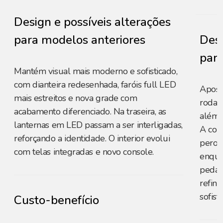
Design e possíveis alterações
para modelos anteriores
Desi
para
Mantém visual mais moderno e sofisticado,
com dianteira redesenhada, faróis full LED
Apost
mais estreitos e nova grade com
rodas 
acabamento diferenciado. Na traseira, as
além d
lanternas em LED passam a ser interligadas,
A cor
reforçando a identidade. O interior evolui
peroli
com telas integradas e novo console.
enqua
pedal
refina
sofist
Custo-benefício