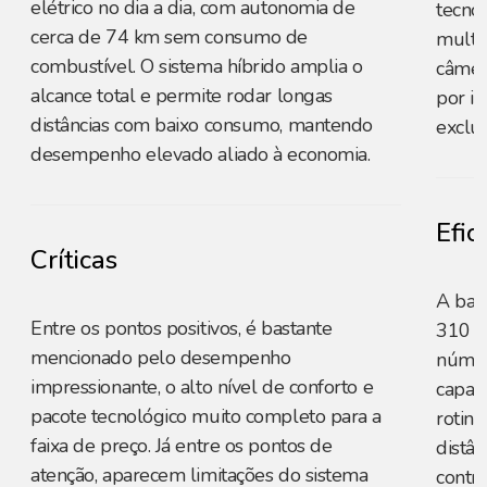
elétrico no dia a dia, com autonomia de
tecno
cerca de 74 km sem consumo de
multim
combustível. O sistema híbrido amplia o
câmer
alcance total e permite rodar longas
por i
distâncias com baixo consumo, mantendo
exclus
desempenho elevado aliado à economia.
Efic
Críticas
A bat
Entre os pontos positivos, é bastante
310 k
mencionado pelo desempenho
númer
impressionante, o alto nível de conforto e
capaz
pacote tecnológico muito completo para a
rotina
faixa de preço. Já entre os pontos de
distâ
atenção, aparecem limitações do sistema
contri