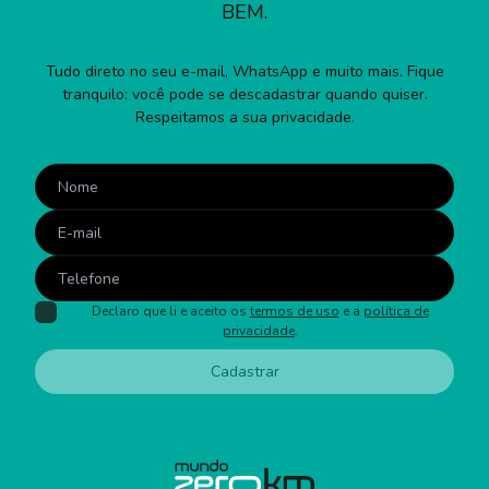
BEM.
Tudo direto no seu e-mail, WhatsApp e muito mais. Fique
tranquilo: você pode se descadastrar quando quiser.
Respeitamos a sua privacidade.
Declaro que li e aceito os
termos de uso
e a
política de
privacidade
.
Cadastrar