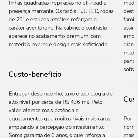
linhas quadradas inspiradas no off-road e
moder
presença marcante. Os faróis Full LED, rodas
destac
de 20” e estribos retráteis reforçam o
farói
caráter aventureiro. Na cabine, o contraste
assin
aparece no acabamento premium, com
embuti
materiais nobres e design mais sofisticado.
diama
modern
panor
sofist
Custo-benefício
Entregar desempenho, luxo e tecnologia de
Cust
alto nível por cerca de R$ 436 mil. Pelo
valor, oferece mais potência e
equipamentos que muitos rivais mais caros,
Por R
ampliando a percepção do investimento.
norma
Soma garantia de 6 anos, o que reforça a
mais c