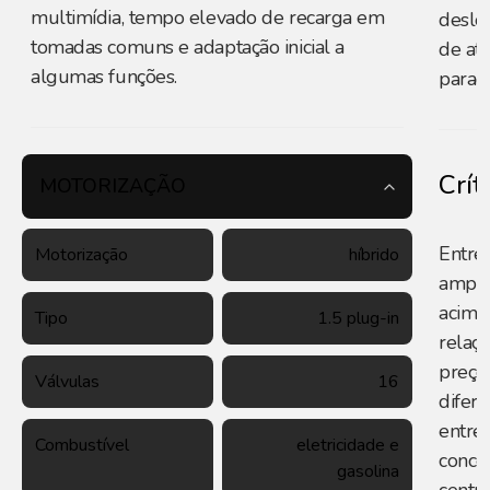
multimídia, tempo elevado de recarga em
deslo
tomadas comuns e adaptação inicial a
de at
algumas funções.
parad
Crít
MOTORIZAÇÃO
Entre 
Motorização
híbrido
amplo
acima
Tipo
1.5 plug-in
relaç
preço
Válvulas
16
difere
entre 
Combustível
eletricidade e
conce
gasolina