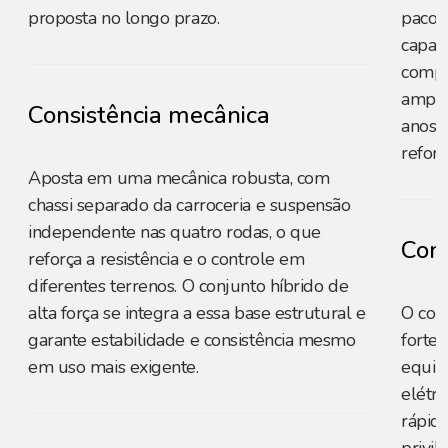
proposta no longo prazo.
pacot
capaci
compe
amplo
Consistência mecânica
anos p
reforç
Aposta em uma mecânica robusta, com
chassi separado da carroceria e suspensão
independente nas quatro rodas, o que
Cons
reforça a resistência e o controle em
diferentes terrenos. O conjunto híbrido de
alta força se integra a essa base estrutural e
O con
garante estabilidade e consistência mesmo
forte
em uso mais exigente.
equili
elétri
rápid