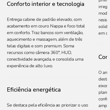
privil
Conforto interior e tecnologia
irregu
moder
Entrega cabine de padrão elevado, com
resist
acabamento em couro Nappa e foco total
solid
em conforto. Traz bancos com ventilação,
em di
aquecimento e massagem, além de três
telas digitais e som premium. Soma
recursos como câmera 360°, HUD,
Conf
conectividade avançada, e consolida uma
experiência de alto luxo.
O amp
desta
eixos 
Eficiência energética
plano
confo
Se destaca pela eficiência ao priorizar o uso
ampli