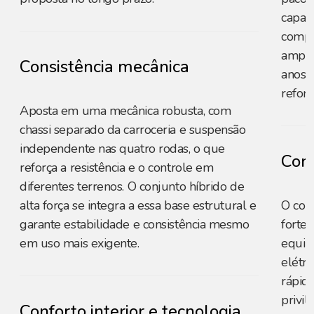
capaci
compe
amplo
Consistência mecânica
anos p
reforç
Aposta em uma mecânica robusta, com
chassi separado da carroceria e suspensão
independente nas quatro rodas, o que
Cons
reforça a resistência e o controle em
diferentes terrenos. O conjunto híbrido de
alta força se integra a essa base estrutural e
O con
garante estabilidade e consistência mesmo
forte
em uso mais exigente.
equili
elétri
rápid
privil
Conforto interior e tecnologia