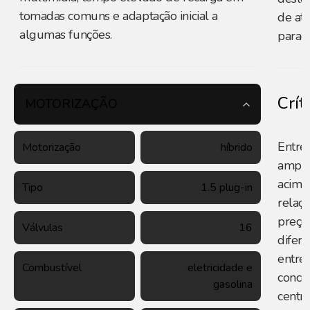
tomadas comuns e adaptação inicial a
de at
algumas funções.
parad
Crít
MOTORIZAÇÃO
Entre 
Motorização
híbrido
amplo
acima
Tipo
1.5 plug-in
relaç
preço
Válvulas
16
difere
entre 
Combustível
eletricidade e
conce
gasolina
centr