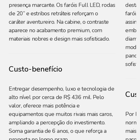
presença marcante. Os faróis Full LED, rodas
destac
de 20” e estribos retráteis reforçam o
farói
caráter aventureiro. Na cabine, o contraste
assin
aparece no acabamento premium, com
embuti
materiais nobres e design mais sofisticado.
diama
modern
panor
sofist
Custo-benefício
Entregar desempenho, luxo e tecnologia de
Cust
alto nível por cerca de R$ 436 mil. Pelo
valor, oferece mais potência e
equipamentos que muitos rivais mais caros,
Por R
ampliando a percepção do investimento.
norma
Soma garantia de 6 anos, o que reforça a
mais c
proposta no longo prazo.
pacot