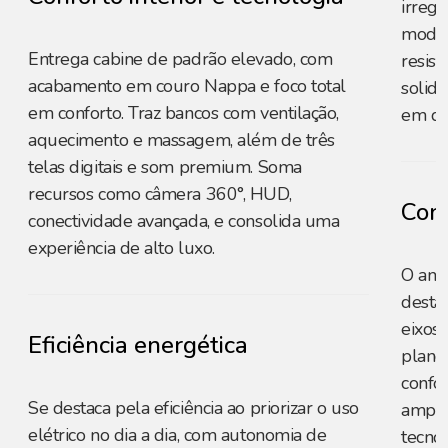
irregu
moder
Entrega cabine de padrão elevado, com
resist
acabamento em couro Nappa e foco total
solid
em conforto. Traz bancos com ventilação,
em di
aquecimento e massagem, além de três
telas digitais e som premium. Soma
recursos como câmera 360°, HUD,
Conf
conectividade avançada, e consolida uma
experiência de alto luxo.
O amp
desta
eixos 
Eficiência energética
plano
confo
Se destaca pela eficiência ao priorizar o uso
ampli
elétrico no dia a dia, com autonomia de
tecno