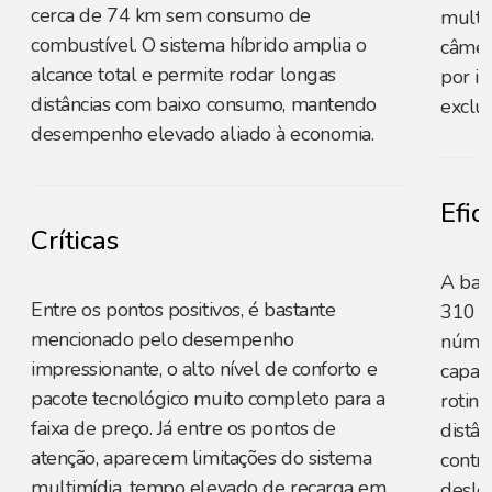
cerca de 74 km sem consumo de
multim
combustível. O sistema híbrido amplia o
câmer
alcance total e permite rodar longas
por i
distâncias com baixo consumo, mantendo
exclus
desempenho elevado aliado à economia.
Efic
Críticas
A bat
Entre os pontos positivos, é bastante
310 k
mencionado pelo desempenho
númer
impressionante, o alto nível de conforto e
capaz
pacote tecnológico muito completo para a
rotina
faixa de preço. Já entre os pontos de
distâ
atenção, aparecem limitações do sistema
contri
multimídia, tempo elevado de recarga em
deslo