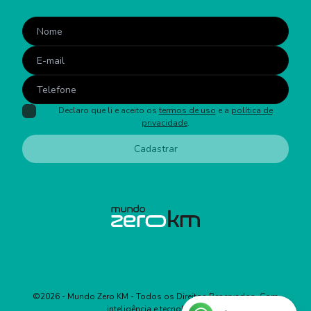
Declaro que li e aceito os
termos de uso
e a
política de
privacidade
.
Cadastrar
©
2026
- Mundo Zero KM - Todos os Direitos Reservados. Com
inteligência e tecnologia: