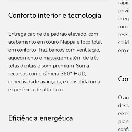
rápid
privil
Conforto interior e tecnologia
irregu
moder
Entrega cabine de padrão elevado, com
resist
acabamento em couro Nappa e foco total
solid
em conforto. Traz bancos com ventilação,
em di
aquecimento e massagem, além de três
telas digitais e som premium. Soma
recursos como câmera 360°, HUD,
Conf
conectividade avançada, e consolida uma
experiência de alto luxo.
O amp
desta
eixos 
Eficiência energética
plano
confo