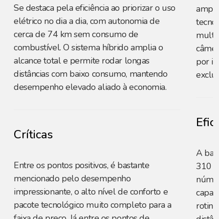
Se destaca pela eficiência ao priorizar o uso
ampli
elétrico no dia a dia, com autonomia de
tecno
cerca de 74 km sem consumo de
multim
combustível. O sistema híbrido amplia o
câmer
alcance total e permite rodar longas
por i
distâncias com baixo consumo, mantendo
exclus
desempenho elevado aliado à economia.
Efic
Críticas
A bat
Entre os pontos positivos, é bastante
310 k
mencionado pelo desempenho
númer
impressionante, o alto nível de conforto e
capaz
pacote tecnológico muito completo para a
rotina
faixa de preço. Já entre os pontos de