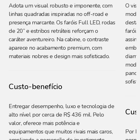
Adota um visual robusto e imponente, com
O vis
linhas quadradas inspiradas no off-road e
moder
presença marcante. Os faróis Full LED, rodas
destac
de 20” e estribos retráteis reforçam o
farói
caráter aventureiro. Na cabine, o contraste
assin
aparece no acabamento premium, com
embuti
materiais nobres e design mais sofisticado.
diama
modern
panor
sofist
Custo-benefício
Entregar desempenho, luxo e tecnologia de
Cust
alto nível por cerca de R$ 436 mil. Pelo
valor, oferece mais potência e
equipamentos que muitos rivais mais caros,
Por R