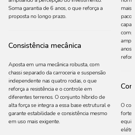
ampliando a percepção do investimento.
norma
Soma garantia de 6 anos, o que reforça a
mais c
proposta no longo prazo.
pacot
capaci
compe
amplo
Consistência mecânica
anos p
reforç
Aposta em uma mecânica robusta, com
chassi separado da carroceria e suspensão
independente nas quatro rodas, o que
Cons
reforça a resistência e o controle em
diferentes terrenos. O conjunto híbrido de
alta força se integra a essa base estrutural e
O con
garante estabilidade e consistência mesmo
forte
em uso mais exigente.
equili
elétri