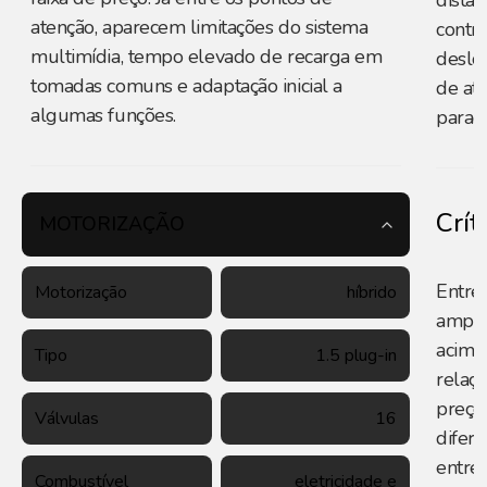
distâ
atenção, aparecem limitações do sistema
contri
multimídia, tempo elevado de recarga em
deslo
tomadas comuns e adaptação inicial a
de at
algumas funções.
parad
Crít
MOTORIZAÇÃO
Entre 
Motorização
híbrido
amplo
acima
Tipo
1.5 plug-in
relaç
preço
Válvulas
16
difere
entre 
Combustível
eletricidade e