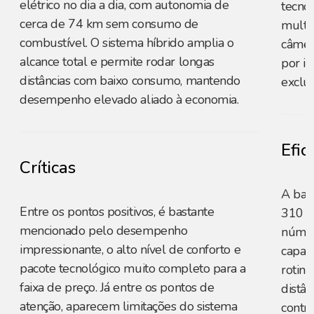
elétrico no dia a dia, com autonomia de
tecno
cerca de 74 km sem consumo de
multim
combustível. O sistema híbrido amplia o
câmer
alcance total e permite rodar longas
por i
distâncias com baixo consumo, mantendo
exclus
desempenho elevado aliado à economia.
Efic
Críticas
A bat
Entre os pontos positivos, é bastante
310 k
mencionado pelo desempenho
númer
impressionante, o alto nível de conforto e
capaz
pacote tecnológico muito completo para a
rotina
faixa de preço. Já entre os pontos de
distâ
atenção, aparecem limitações do sistema
contri