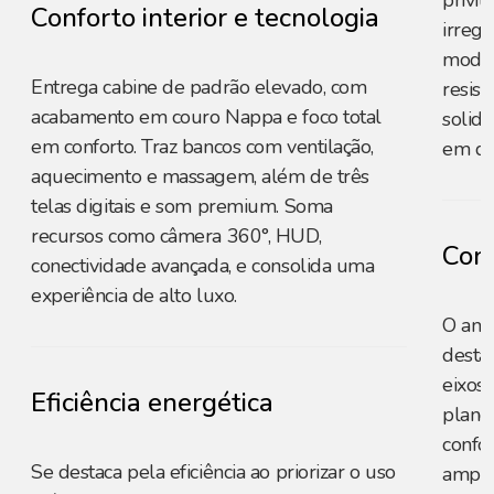
privil
Conforto interior e tecnologia
irregu
moder
Entrega cabine de padrão elevado, com
resist
acabamento em couro Nappa e foco total
solid
em conforto. Traz bancos com ventilação,
em di
aquecimento e massagem, além de três
telas digitais e som premium. Soma
recursos como câmera 360°, HUD,
Conf
conectividade avançada, e consolida uma
experiência de alto luxo.
O amp
desta
eixos 
Eficiência energética
plano
confo
Se destaca pela eficiência ao priorizar o uso
ampli