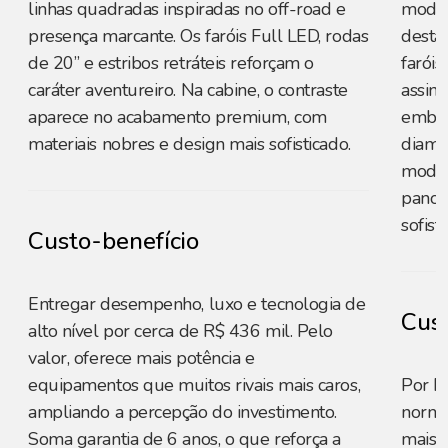
linhas quadradas inspiradas no off-road e
moder
presença marcante. Os faróis Full LED, rodas
destac
de 20” e estribos retráteis reforçam o
farói
caráter aventureiro. Na cabine, o contraste
assin
aparece no acabamento premium, com
embuti
materiais nobres e design mais sofisticado.
diama
modern
panor
sofist
Custo-benefício
Entregar desempenho, luxo e tecnologia de
Cust
alto nível por cerca de R$ 436 mil. Pelo
valor, oferece mais potência e
equipamentos que muitos rivais mais caros,
Por R
ampliando a percepção do investimento.
norma
Soma garantia de 6 anos, o que reforça a
mais c