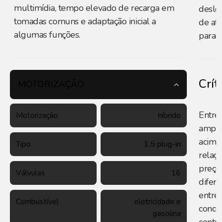
multimídia, tempo elevado de recarga em
deslo
tomadas comuns e adaptação inicial a
de at
algumas funções.
parad
Crít
MOTORIZAÇÃO
Entre 
Motorização
híbrido
amplo
acima
Tipo
1.5 plug-in
relaç
preço
Válvulas
16
difere
entre 
Combustível
eletricidade e
conce
gasolina