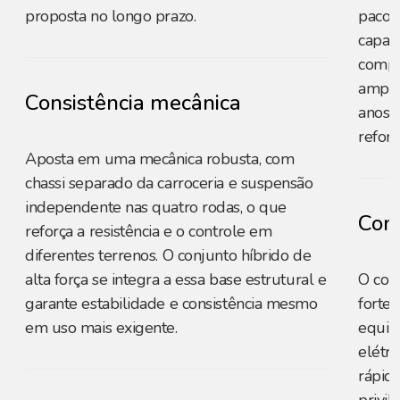
proposta no longo prazo.
pacot
capaci
compe
amplo
Consistência mecânica
anos p
reforç
Aposta em uma mecânica robusta, com
chassi separado da carroceria e suspensão
independente nas quatro rodas, o que
Cons
reforça a resistência e o controle em
diferentes terrenos. O conjunto híbrido de
alta força se integra a essa base estrutural e
O con
garante estabilidade e consistência mesmo
forte
em uso mais exigente.
equili
elétri
rápid