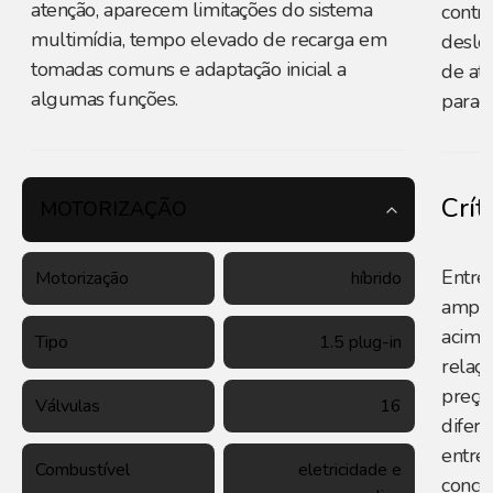
atenção, aparecem limitações do sistema
contri
multimídia, tempo elevado de recarga em
deslo
tomadas comuns e adaptação inicial a
de at
algumas funções.
parad
Crít
MOTORIZAÇÃO
Entre 
Motorização
híbrido
amplo
acima
Tipo
1.5 plug-in
relaç
preço
Válvulas
16
difere
entre 
Combustível
eletricidade e
conce