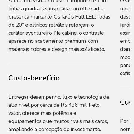
Adota um visual robusto e imponente, com
O vis
linhas quadradas inspiradas no off-road e
moder
presença marcante. Os faróis Full LED, rodas
destac
de 20” e estribos retráteis reforçam o
farói
caráter aventureiro. Na cabine, o contraste
assin
aparece no acabamento premium, com
embuti
materiais nobres e design mais sofisticado.
diama
modern
panor
sofist
Custo-benefício
Entregar desempenho, luxo e tecnologia de
Cust
alto nível por cerca de R$ 436 mil. Pelo
valor, oferece mais potência e
equipamentos que muitos rivais mais caros,
Por R
ampliando a percepção do investimento.
norma