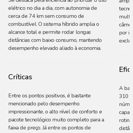
Se destaca pela eficiência ao priorizar o uso
ampli
elétrico no dia a dia, com autonomia de
tecno
cerca de 74 km sem consumo de
multim
combustível. O sistema híbrido amplia o
câmer
alcance total e permite rodar longas
por i
distâncias com baixo consumo, mantendo
exclus
desempenho elevado aliado à economia.
Efic
Críticas
A bat
Entre os pontos positivos, é bastante
310 k
mencionado pelo desempenho
númer
impressionante, o alto nível de conforto e
capaz
pacote tecnológico muito completo para a
rotina
faixa de preço. Já entre os pontos de
distâ