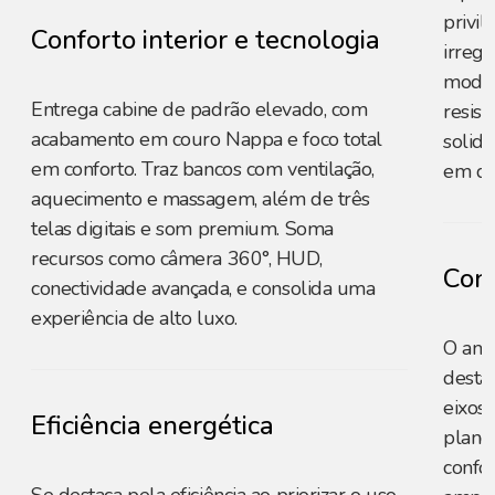
privil
Conforto interior e tecnologia
irregu
moder
Entrega cabine de padrão elevado, com
resist
acabamento em couro Nappa e foco total
solid
em conforto. Traz bancos com ventilação,
em di
aquecimento e massagem, além de três
telas digitais e som premium. Soma
recursos como câmera 360°, HUD,
Conf
conectividade avançada, e consolida uma
experiência de alto luxo.
O amp
desta
eixos 
Eficiência energética
plano
confo