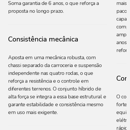
Soma garantia de 6 anos, o que reforça a
mais c
proposta no longo prazo.
pacot
capaci
compe
amplo
Consistência mecânica
anos p
reforç
Aposta em uma mecânica robusta, com
chassi separado da carroceria e suspensão
independente nas quatro rodas, o que
Cons
reforça a resistência e o controle em
diferentes terrenos. O conjunto híbrido de
alta força se integra a essa base estrutural e
O con
garante estabilidade e consistência mesmo
forte
em uso mais exigente.
equili
elétri
rápid