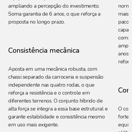
ampliando a percepção do investimento.
norma
Soma garantia de 6 anos, o que reforça a
mais c
proposta no longo prazo.
pacot
capaci
compe
amplo
Consistência mecânica
anos p
reforç
Aposta em uma mecânica robusta, com
chassi separado da carroceria e suspensão
independente nas quatro rodas, o que
Cons
reforça a resistência e o controle em
diferentes terrenos. O conjunto híbrido de
alta força se integra a essa base estrutural e
O con
garante estabilidade e consistência mesmo
forte
em uso mais exigente.
equili