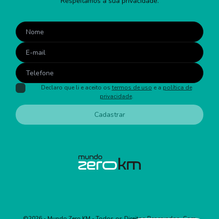
Respeitamos a sua privacidade.
Declaro que li e aceito os
termos de uso
e a
política de
privacidade
.
Cadastrar
©
2026
- Mundo Zero KM - Todos os Direitos Reservados. Com