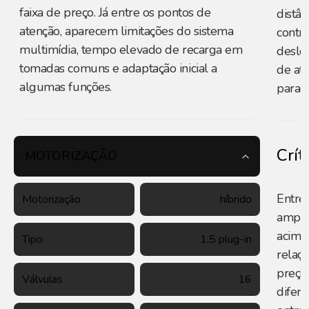
faixa de preço. Já entre os pontos de
distâ
atenção, aparecem limitações do sistema
contri
multimídia, tempo elevado de recarga em
deslo
tomadas comuns e adaptação inicial a
de at
algumas funções.
parad
Crít
MOTORIZAÇÃO
Entre 
Motorização
híbrido
amplo
acima
Tipo
1.5 plug-in
relaç
preço
Válvulas
16
difere