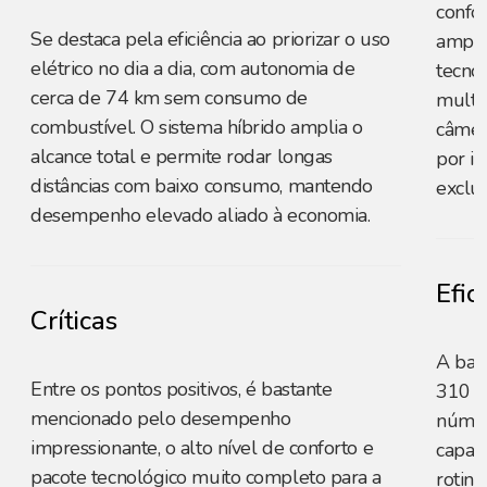
confo
Se destaca pela eficiência ao priorizar o uso
ampli
elétrico no dia a dia, com autonomia de
tecno
cerca de 74 km sem consumo de
multim
combustível. O sistema híbrido amplia o
câmer
alcance total e permite rodar longas
por i
distâncias com baixo consumo, mantendo
exclus
desempenho elevado aliado à economia.
Efic
Críticas
A bat
Entre os pontos positivos, é bastante
310 k
mencionado pelo desempenho
númer
impressionante, o alto nível de conforto e
capaz
pacote tecnológico muito completo para a
rotina