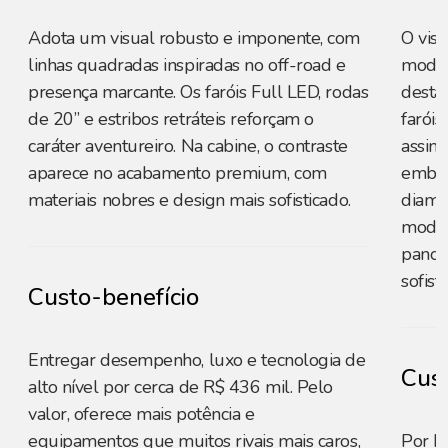
Adota um visual robusto e imponente, com
O vis
linhas quadradas inspiradas no off-road e
moder
presença marcante. Os faróis Full LED, rodas
destac
de 20” e estribos retráteis reforçam o
farói
caráter aventureiro. Na cabine, o contraste
assin
aparece no acabamento premium, com
embuti
materiais nobres e design mais sofisticado.
diama
modern
panor
sofist
Custo-benefício
Entregar desempenho, luxo e tecnologia de
Cust
alto nível por cerca de R$ 436 mil. Pelo
valor, oferece mais potência e
equipamentos que muitos rivais mais caros,
Por R