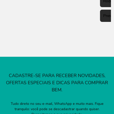
Roda
Pneu
CADASTRE-SE PARA RECEBER NOVIDADES,
OFERTAS ESPECIAIS E DICAS PARA COMPRAR
BEM.
Tudo direto no seu e-mail, WhatsApp e muito mais. Fique
tranquilo: você pode se descadastrar quando quiser.