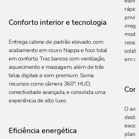
elétri
rápid
privil
Conforto interior e tecnologia
irregu
moder
Entrega cabine de padrão elevado, com
resist
acabamento em couro Nappa e foco total
solid
em conforto. Traz bancos com ventilação,
em di
aquecimento e massagem, além de três
telas digitais e som premium. Soma
recursos como câmera 360°, HUD,
Conf
conectividade avançada, e consolida uma
experiência de alto luxo.
O amp
desta
eixos 
Eficiência energética
plano