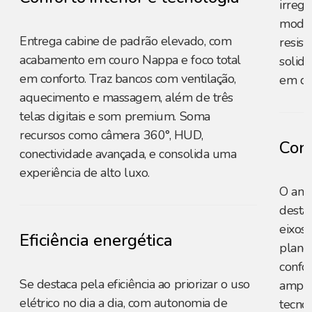
irregu
moder
Entrega cabine de padrão elevado, com
resist
acabamento em couro Nappa e foco total
solid
em conforto. Traz bancos com ventilação,
em di
aquecimento e massagem, além de três
telas digitais e som premium. Soma
recursos como câmera 360°, HUD,
Conf
conectividade avançada, e consolida uma
experiência de alto luxo.
O amp
desta
eixos 
Eficiência energética
plano
confo
Se destaca pela eficiência ao priorizar o uso
ampli
elétrico no dia a dia, com autonomia de
tecno