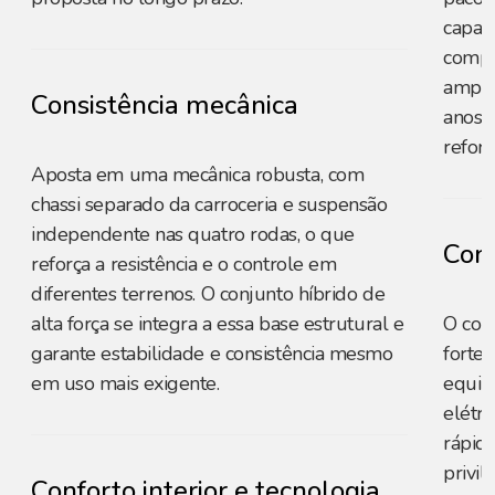
capaci
compe
amplo
Consistência mecânica
anos p
reforç
Aposta em uma mecânica robusta, com
chassi separado da carroceria e suspensão
independente nas quatro rodas, o que
Cons
reforça a resistência e o controle em
diferentes terrenos. O conjunto híbrido de
alta força se integra a essa base estrutural e
O con
garante estabilidade e consistência mesmo
forte
em uso mais exigente.
equili
elétri
rápid
privil
Conforto interior e tecnologia