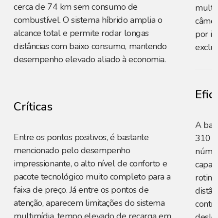
cerca de 74 km sem consumo de
multim
combustível. O sistema híbrido amplia o
câmer
alcance total e permite rodar longas
por i
distâncias com baixo consumo, mantendo
exclus
desempenho elevado aliado à economia.
Efic
Críticas
A bat
Entre os pontos positivos, é bastante
310 k
mencionado pelo desempenho
númer
impressionante, o alto nível de conforto e
capaz
pacote tecnológico muito completo para a
rotina
faixa de preço. Já entre os pontos de
distâ
atenção, aparecem limitações do sistema
contri
multimídia, tempo elevado de recarga em
deslo