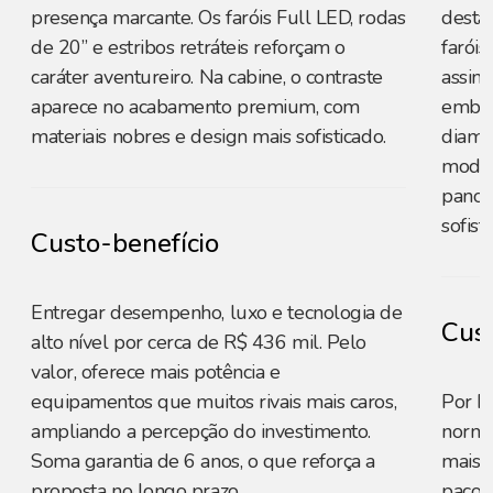
presença marcante. Os faróis Full LED, rodas
destac
de 20” e estribos retráteis reforçam o
farói
caráter aventureiro. Na cabine, o contraste
assin
aparece no acabamento premium, com
embuti
materiais nobres e design mais sofisticado.
diama
modern
panor
sofist
Custo-benefício
Entregar desempenho, luxo e tecnologia de
Cust
alto nível por cerca de R$ 436 mil. Pelo
valor, oferece mais potência e
equipamentos que muitos rivais mais caros,
Por R
ampliando a percepção do investimento.
norma
Soma garantia de 6 anos, o que reforça a
mais c
proposta no longo prazo.
pacot