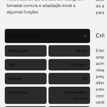
tomadas comuns e adaptação inicial a
de at
algumas funções.
parad
Crít
MOTORIZAÇÃO
Entre 
Motorização
híbrido
amplo
acima
Tipo
1.5 plug-in
relaç
preço
Válvulas
16
difere
entre 
Combustível
eletricidade e
conce
gasolina
centr