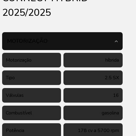
2025/2025
MOTORIZAÇÃO
Motorização
híbrida
Tipo
2.5 SX
Válvulas
16
Combustível
gasolina
Potência
178 cv a 5700 rpm