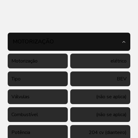
MOTORIZAÇÃO
Motorização
elétrico
Tipo
BEV
Válvulas
(não se aplica)
Combustível
(não se aplica)
Potência
204 cv (dianteiro)