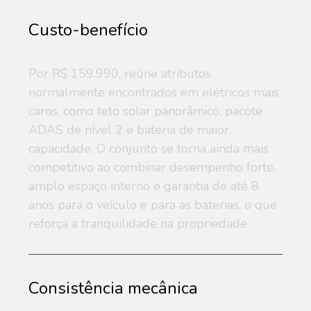
Custo-benefício
Por R$ 159.990, reúne atributos
normalmente encontrados em elétricos mais
caros, como teto solar panorâmico, pacote
ADAS de nível 2 e bateria de maior
capacidade. O conjunto se torna ainda mais
competitivo ao combinar desempenho forte,
amplo espaço interno e garantia de até 8
anos para o veículo e para as baterias, o que
reforça a tranquilidade na propriedade.
Consistência mecânica