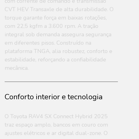
com corrente de comando e transmissão
CVT HEV Transaxle de alta durabilidade. O
torque garante força em baixas rotações,
com 22,5 kgfm a 3.600 rpm. A tração
integral sob demanda assegura segurança
em diferentes pisos. Construído na
plataforma TNGA, alia robustez, conforto e
estabilidade, reforçando a confiabilidade
mecânica.
Conforto interior e tecnologia
O Toyota RAV4 SX Connect Hybrid 2025
traz espaço amplo, bancos em couro com
ajustes elétricos e ar digital dual-zone. O