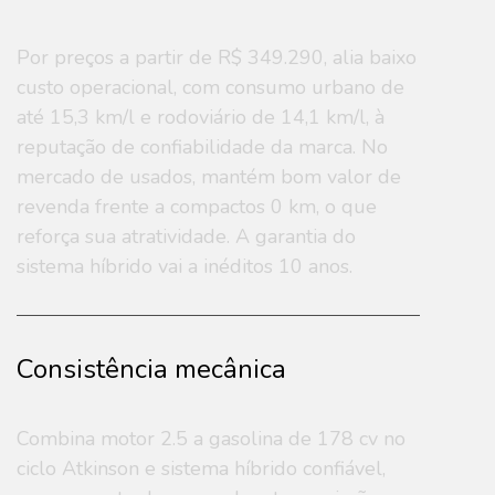
Por preços a partir de R$ 349.290, alia baixo
custo operacional, com consumo urbano de
até 15,3 km/l e rodoviário de 14,1 km/l, à
reputação de confiabilidade da marca. No
mercado de usados, mantém bom valor de
revenda frente a compactos 0 km, o que
reforça sua atratividade. A garantia do
sistema híbrido vai a inéditos 10 anos.
Consistência mecânica
Combina motor 2.5 a gasolina de 178 cv no
ciclo Atkinson e sistema híbrido confiável,