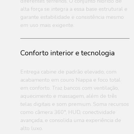
diferentes terrenos. O conjunto híbrido de
alta força se integra a essa base estrutural e
garante estabilidade e consistência mesmo
em uso mais exigente.
Conforto interior e tecnologia
Entrega cabine de padrão elevado, com
acabamento em couro Nappa e foco total
em conforto. Traz bancos com ventilação,
aquecimento e massagem, além de três
telas digitais e som premium. Soma recursos
como câmera 360°, HUD, conectividade
avançada, e consolida uma experiência de
alto luxo.