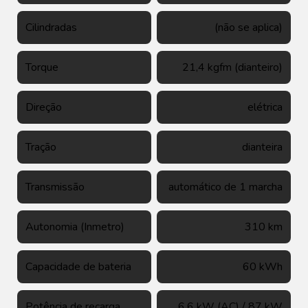
Cilindradas
(não se aplica)
Torque
21,4 kgfm (dianteiro)
Direção
elétrica
Tração
dianteira
Transmissão
automático de 1 marcha
Autonomia (Inmetro)
310 km
Capacidade de bateria
60 kWh
Potência de recarga
6,6 kW (AC) / 87 kW