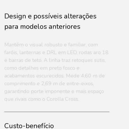
Design e possíveis alterações
para modelos anteriores
Mantém o visual robusto e familiar, com
faróis, lanternas e DRL em LED, rodas aro 18
e barras de teto. A linha traz retoques sutis,
como detalhes em preto fosco e
acabamentos escurecidos. Mede 4,60 m de
comprimento e 2,69 m de entre-eixos,
garantindo porte imponente e mais espaço
que rivais como o Corolla Cross.
Custo-benefício