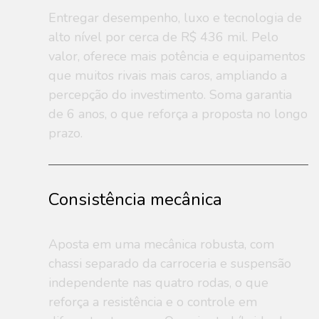
Entregar desempenho, luxo e tecnologia de
alto nível por cerca de R$ 436 mil. Pelo
valor, oferece mais potência e equipamentos
que muitos rivais mais caros, ampliando a
percepção do investimento. Soma garantia
de 6 anos, o que reforça a proposta no longo
prazo.
Consistência mecânica
Aposta em uma mecânica robusta, com
chassi separado da carroceria e suspensão
independente nas quatro rodas, o que
reforça a resistência e o controle em