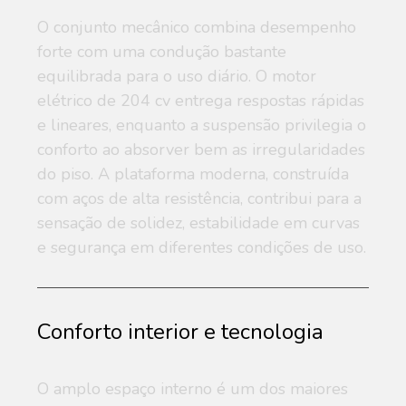
O conjunto mecânico combina desempenho
forte com uma condução bastante
equilibrada para o uso diário. O motor
elétrico de 204 cv entrega respostas rápidas
e lineares, enquanto a suspensão privilegia o
conforto ao absorver bem as irregularidades
do piso. A plataforma moderna, construída
com aços de alta resistência, contribui para a
sensação de solidez, estabilidade em curvas
e segurança em diferentes condições de uso.
Conforto interior e tecnologia
O amplo espaço interno é um dos maiores