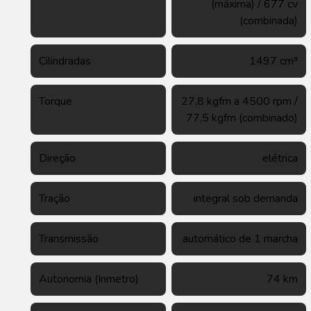
(máxima) / 677 cv
(combinada)
Cilindradas
1497 cm³
Torque
27,8 kgfm a 4500 rpm /
77,5 kgfm (combinado)
Direção
elétrica
Tração
integral sob demanda
Transmissão
automático de 1 marcha
Autonomia (Inmetro)
74 km