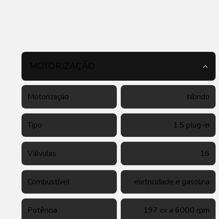
MOTORIZAÇÃO
Motorização
híbrido
Tipo
1.5 plug-in
Válvulas
16
Combustível
eletricidade e gasolina
Potência
197 cv a 6000 rpm