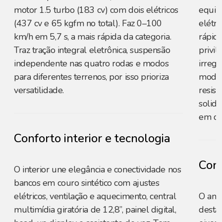
motor 1.5 turbo (183 cv) com dois elétricos
equili
(437 cv e 65 kgfm no total). Faz 0–100
elétri
km/h em 5,7 s, a mais rápida da categoria.
rápid
Traz tração integral eletrônica, suspensão
privil
independente nas quatro rodas e modos
irregu
para diferentes terrenos, por isso prioriza
moder
versatilidade.
resist
solid
em di
Conforto interior e tecnologia
Conf
O interior une elegância e conectividade nos
bancos em couro sintético com ajustes
elétricos, ventilação e aquecimento, central
O amp
multimídia giratória de 12,8”, painel digital,
desta