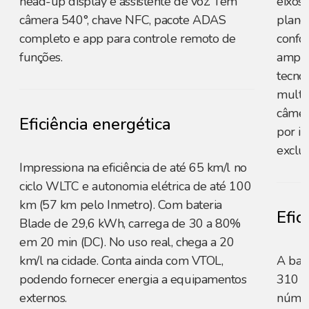
head-up display e assistente de voz. Tem
eixos 
câmera 540°, chave NFC, pacote ADAS
plano
completo e app para controle remoto de
confo
funções.
ampli
tecno
multim
câmer
Eficiência energética
por i
exclus
Impressiona na eficiência de até 65 km/l no
ciclo WLTC e autonomia elétrica de até 100
km (57 km pelo Inmetro). Com bateria
Efic
Blade de 29,6 kWh, carrega de 30 a 80%
em 20 min (DC). No uso real, chega a 20
km/l na cidade. Conta ainda com VTOL,
A bat
podendo fornecer energia a equipamentos
310 k
externos.
númer