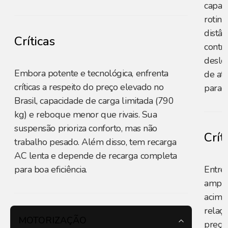
capaz
rotina
distâ
Críticas
contri
deslo
Embora potente e tecnológica, enfrenta
de at
críticas a respeito do preço elevado no
parad
Brasil, capacidade de carga limitada (790
kg) e reboque menor que rivais. Sua
suspensão prioriza conforto, mas não
Crít
trabalho pesado. Além disso, tem recarga
AC lenta e depende de recarga completa
para boa eficiência.
Entre 
amplo
acima
relaç
MOTORIZAÇÃO
preço