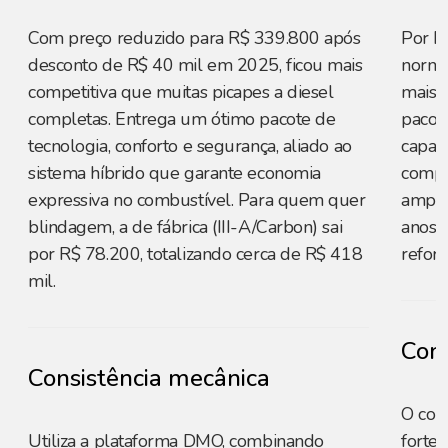
Com preço reduzido para R$ 339.800 após
Por R
desconto de R$ 40 mil em 2025, ficou mais
norma
competitiva que muitas picapes a diesel
mais c
completas. Entrega um ótimo pacote de
pacot
tecnologia, conforto e segurança, aliado ao
capaci
sistema híbrido que garante economia
compe
expressiva no combustível. Para quem quer
amplo
blindagem, a de fábrica (III-A/Carbon) sai
anos p
por R$ 78.200, totalizando cerca de R$ 418
reforç
mil.
Cons
Consistência mecânica
O con
Utiliza a plataforma DMO, combinando
forte