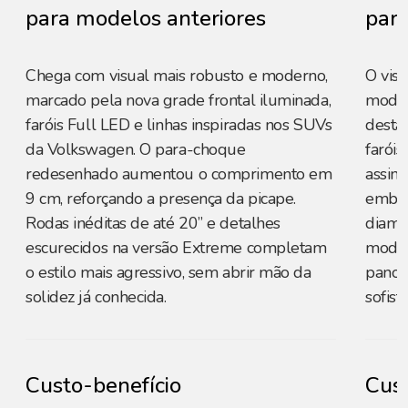
para modelos anteriores
para
Chega com visual mais robusto e moderno,
O vis
marcado pela nova grade frontal iluminada,
moder
faróis Full LED e linhas inspiradas nos SUVs
destac
da Volkswagen. O para-choque
farói
redesenhado aumentou o comprimento em
assin
9 cm, reforçando a presença da picape.
embuti
Rodas inéditas de até 20” e detalhes
diama
escurecidos na versão Extreme completam
modern
o estilo mais agressivo, sem abrir mão da
panor
solidez já conhecida.
sofist
Custo-benefício
Cust