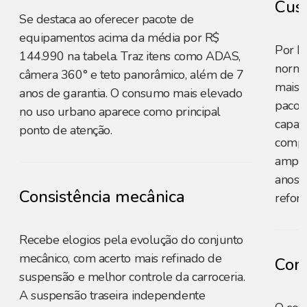
Cust
Se destaca ao oferecer pacote de
equipamentos acima da média por R$
Por R
144.990 na tabela. Traz itens como ADAS,
norma
câmera 360° e teto panorâmico, além de 7
mais c
anos de garantia. O consumo mais elevado
pacot
no uso urbano aparece como principal
capaci
ponto de atenção.
compe
amplo
anos p
Consistência mecânica
reforç
Recebe elogios pela evolução do conjunto
mecânico, com acerto mais refinado de
Cons
suspensão e melhor controle da carroceria.
A suspensão traseira independente