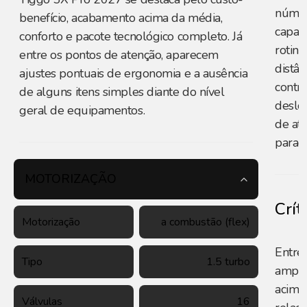
númer
benefício, acabamento acima da média,
capaz
conforto e pacote tecnológico completo. Já
rotina
entre os pontos de atenção, aparecem
distâ
ajustes pontuais de ergonomia e a ausência
contri
de alguns itens simples diante do nível
deslo
geral de equipamentos.
de at
parad
MOTORIZAÇÃO
Crít
Motorização
a combustão (flex)
Entre 
Tipo
1.5 turbo
amplo
acima
Válvulas
16