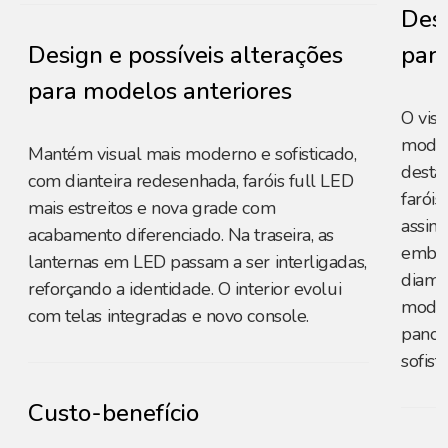
Desi
Design e possíveis alterações
para
para modelos anteriores
O vis
moder
Mantém visual mais moderno e sofisticado,
destac
com dianteira redesenhada, faróis full LED
farói
mais estreitos e nova grade com
assin
acabamento diferenciado. Na traseira, as
embuti
lanternas em LED passam a ser interligadas,
diama
reforçando a identidade. O interior evolui
modern
com telas integradas e novo console.
panor
sofist
Custo-benefício