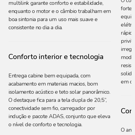
O con
multilink garante conforto e estabilidade,
forte
enquanto o motor e o câmbio trabalham em
equili
boa sintonia para um uso mais suave e
elétri
consistente no dia a dia.
rápid
privil
irregu
Conforto interior e tecnologia
moder
resist
solid
Entrega cabine bem equipada, com
em di
acabamento em materiais macios, bom
isolamento acústico e teto solar panorâmico.
O destaque fica para a tela dupla de 20,5”,
conectividade sem fio, carregador por
Conf
indução e pacote ADAS, conjunto que eleva
o nível de conforto e tecnologia.
O amp