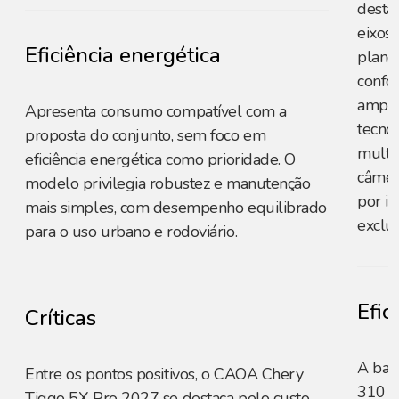
desta
eixos 
Eficiência energética
plano
confo
ampli
Apresenta consumo compatível com a
tecno
proposta do conjunto, sem foco em
multim
eficiência energética como prioridade. O
câmer
modelo privilegia robustez e manutenção
por i
mais simples, com desempenho equilibrado
exclus
para o uso urbano e rodoviário.
Efic
Críticas
A bat
Entre os pontos positivos, o CAOA Chery
310 k
Tiggo 5X Pro 2027 se destaca pelo custo-