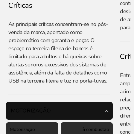
contri
Críticas
deslo
de at
As principais críticas concentram-se no pós-
parad
venda da marca, apontado como
problemático com garantia e peças. O
espaço na terceira fileira de bancos é
Crít
limitado para adultos e há queixas sobre
alertas sonoros excessivos dos sistemas de
assistência, além da falta de detalhes como
Entre 
USB na terceira fileira e luz no porta-luvas.
amplo
acima
relaç
preço
MOTORIZAÇÃO
difere
entre 
Motorização
à combustão
conce