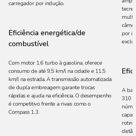
ampli
carregador por indução.
tecno
multim
câmer
Eficiência energética/de
por i
exclus
combustível
Com motor 1.6 turbo à gasolina, oferece
Efic
consumo de até 9,5 km/l na cidade e 11,5
km/l na estrada. A transmissão automatizada
de dupla embreagem garante trocas
A bat
rápidas e ajuda na eficiência. O desempenho
310 k
é competitivo frente a rivais como o
númer
Compass 1.3.
capaz
rotina
distâ