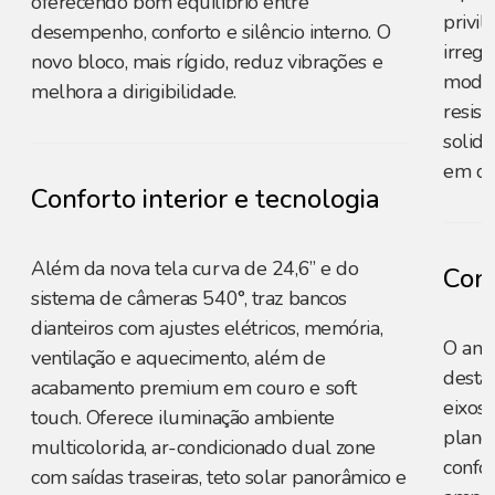
oferecendo bom equilíbrio entre
privil
desempenho, conforto e silêncio interno. O
irregu
novo bloco, mais rígido, reduz vibrações e
moder
melhora a dirigibilidade.
resist
solid
em di
Conforto interior e tecnologia
Além da nova tela curva de 24,6” e do
Conf
sistema de câmeras 540°, traz bancos
dianteiros com ajustes elétricos, memória,
O amp
ventilação e aquecimento, além de
desta
acabamento premium em couro e soft
eixos 
touch. Oferece iluminação ambiente
plano
multicolorida, ar-condicionado dual zone
confo
com saídas traseiras, teto solar panorâmico e