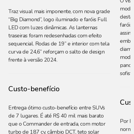
O vis
moder
Traz visual mais imponente, com nova grade
destac
“Big Diamond”, logo iluminado e faróis Full
farói
LED com luzes dinâmicas. As lanternas
assin
traseiras foram redesenhadas com efeito
embuti
sequencial. Rodas de 19” e interior com tela
diama
curva de 24,6” reforçam o salto de design
modern
frente à versão 2024.
panor
sofist
Custo-benefício
Cust
Entrega ótimo custo-benefício entre SUVs
de 7 lugares. É até R$ 40 mil mais barato
Por R
que o Commander de entrada, com motor
norma
turbo de 187 cv, câmbio DCT, teto solar