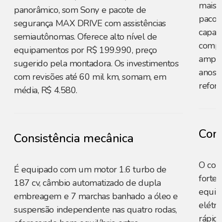
mais c
panorâmico, som Sony e pacote de
pacot
segurança MAX DRIVE com assistências
capaci
semiautônomas. Oferece alto nível de
compe
equipamentos por R$ 199.990, preço
amplo
sugerido pela montadora. Os investimentos
anos p
com revisões até 60 mil km, somam, em
reforç
média, R$ 4.580.
Cons
Consistência mecânica
O con
É equipado com um motor 1.6 turbo de
forte
187 cv, câmbio automatizado de dupla
equili
embreagem e 7 marchas banhado a óleo e
elétri
suspensão independente nas quatro rodas,
rápid