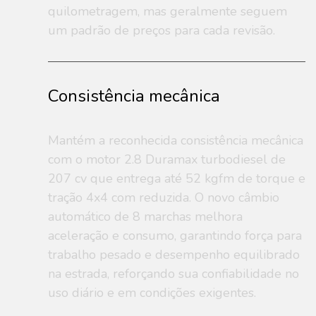
quilometragem, mas geralmente seguem
um padrão de preços para cada revisão.
Consistência mecânica
Mantém a reconhecida consistência mecânica
com o motor 2.8 Duramax turbodiesel de
207 cv que entrega até 52 kgfm de torque e
tração 4x4 com reduzida. O novo câmbio
automático de 8 marchas melhora
aceleração e consumo, garantindo força para
trabalho pesado e desempenho equilibrado
na estrada, reforçando sua confiabilidade no
uso diário e em condições exigentes.