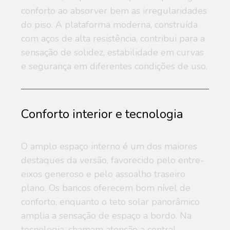
conforto ao absorver bem as irregularidades
do piso. A plataforma moderna, construída
com aços de alta resistência, contribui para a
sensação de solidez, estabilidade em curvas
e segurança em diferentes condições de uso.
Conforto interior e tecnologia
O amplo espaço interno é um dos maiores
destaques da versão, favorecido pelo entre-
eixos generoso e pelo assoalho traseiro
plano. Os bancos oferecem bom nível de
conforto, enquanto o teto solar panorâmico
amplia a sensação de espaço a bordo. Na
tecnologia, chamam atenção a central