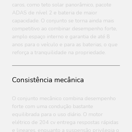
caros, como teto solar panorâmico, pacote
ADAS de nível 2 e bateria de maior
capacidade. O conjunto se torna ainda mais
competitivo ao combinar desempenho forte,
amplo espaço interno e garantia de até 8
anos para o veículo e para as baterias, o que
reforça a tranquilidade na propriedade.
Consistência mecânica
O conjunto mecânico combina desempenho
forte com uma condução bastante
equilibrada para o uso diário. O motor
elétrico de 204 cv entrega respostas rápidas
e lineares, enquanto a suspensão privilegia o