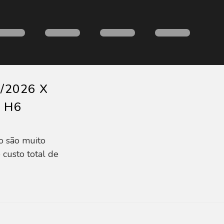
5/2026 X
l H6
o são muito
 custo total de