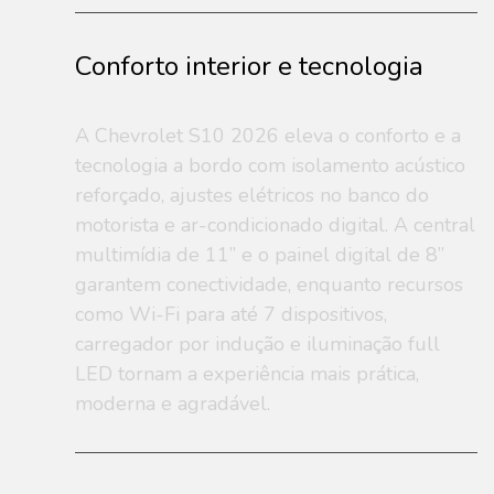
Conforto interior e tecnologia
A Chevrolet S10 2026 eleva o conforto e a
tecnologia a bordo com isolamento acústico
reforçado, ajustes elétricos no banco do
motorista e ar-condicionado digital. A central
multimídia de 11” e o painel digital de 8”
garantem conectividade, enquanto recursos
como Wi-Fi para até 7 dispositivos,
carregador por indução e iluminação full
LED tornam a experiência mais prática,
moderna e agradável.