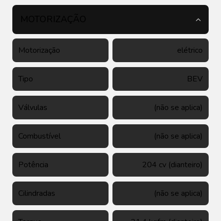
MOTORIZAÇÃO
Motorização
elétrico
Tipo
BEV
Válvulas
(não se aplica)
Combustível
(não se aplica)
Potência
204 cv (dianteiro)
Cilindradas
(não se aplica)