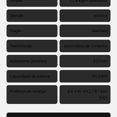
Torque
21,4 kgfm (dianteiro)
Direção
elétrica
Tração
dianteira
Transmissão
automático de 1 marcha
Autonomia (Inmetro)
310 km
Capacidade de bateria
60 kWh
Potência de recarga
6,6 kW (AC) / 87 kW
(DC)