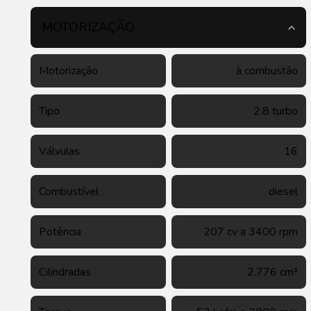
MOTORIZAÇÃO
Motorização
à combustão
Tipo
2.8 turbo
Válvulas
16
Combustível
diesel
Potência
207 cv a 3400 rpm
Cilindradas
2.776 cm³