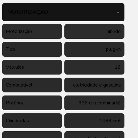
MOTORIZAÇÃO
Motorização
híbrido
Tipo
plug-in
Válvulas
16
Combustível
eletricidade e gasolina
Potência
326 cv (combinada)
Cilindradas
1499 cm³