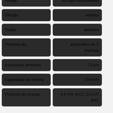
Torque
55 kgfm (combinado)
Direção
elétrica
Tração
dianteira
Transmissão
automático de 2
marchas
Autonomia (Inmetro)
73 km
Capacidade de bateria
19 kWh
Potência de recarga
6,6 kW (AC) / 33 kW
(DC)