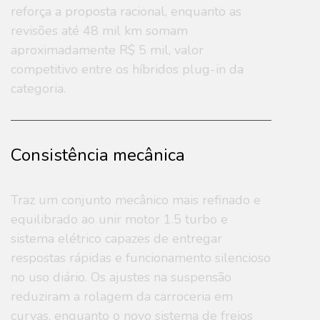
reforça a proposta racional, enquanto as
revisões até 48 mil km somam
aproximadamente R$ 5 mil, valor
competitivo entre os híbridos plug-in da
categoria.
Consistência mecânica
Traz um conjunto mecânico mais refinado e
equilibrado ao unir motor 1.5 turbo e
sistema elétrico capazes de entregar
respostas rápidas e funcionamento silencioso
no uso diário. Os ajustes na suspensão
reduziram a rolagem da carroceria em
curvas, enquanto o novo sistema de freios