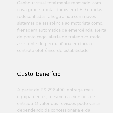
Ganhou visual totalmente renovado, com
nova grade frontal, faróis em LED e rodas
redesenhadas. Chega ainda com novos
sistemas de assistência ao motorista como,
frenagem automática de emergência, alerta
de ponto cego, alerta de tráfego cruzado,
assistente de permanência em faixa e
controle eletrônico de estabilidade.
Custo-benefício
A partir de R$ 296.490, entrega mais
equipamentos, mesmo nas versões de
entrada. O valor das revisões pode variar
dependendo da concessionária e da