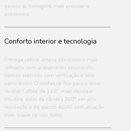
deixou as frenagens mais precisas e
previsíveis.
Conforto interior e tecnologia
Entrega cabine ampla, silenciosa e mais
refinada, com acabamento escurecido,
bancos elétricos com ventilação e teto
panorâmico. O destaque fica para a nova
central Coffee de 14,6”, mais rápida e
intuitiva, além da câmera 360° em alta
resolução e do pacote ADAS com atuação
mais suave no uso diário.