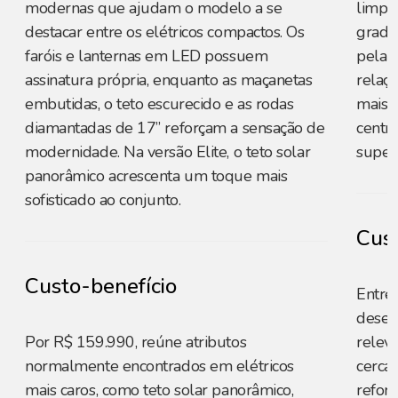
modernas que ajudam o modelo a se
limpa 
destacar entre os elétricos compactos. Os
grade 
faróis e lanternas em LED possuem
pela 
assinatura própria, enquanto as maçanetas
relaçã
embutidas, o teto escurecido e as rodas
mais d
diamantadas de 17” reforçam a sensação de
centr
modernidade. Na versão Elite, o teto solar
superf
panorâmico acrescenta um toque mais
sofisticado ao conjunto.
Cust
Custo-benefício
Entre
desem
Por R$ 159.990, reúne atributos
relev
normalmente encontrados em elétricos
cerca 
mais caros, como teto solar panorâmico,
reforç