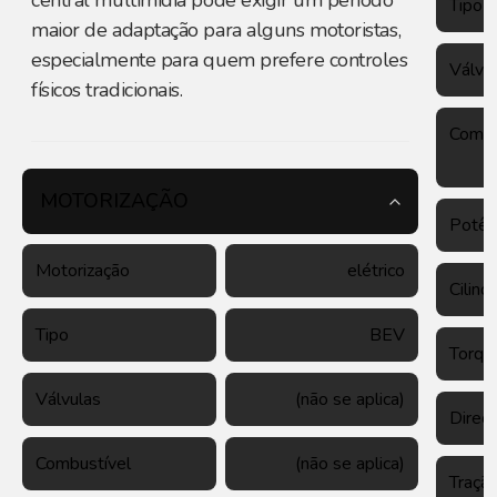
central multimídia pode exigir um período
Tipo
maior de adaptação para alguns motoristas,
especialmente para quem prefere controles
Válvu
físicos tradicionais.
Combu
MOTORIZAÇÃO
Potên
Motorização
elétrico
Cilind
Tipo
BEV
Torqu
Válvulas
(não se aplica)
Direç
Combustível
(não se aplica)
Traçã