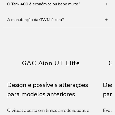
+
O Tank 400 é econômico ou bebe muito?
+
A manutenção da GWM é cara?
GAC Aion UT Elite
G
Design e possíveis alterações
Desi
para modelos anteriores
para
O visual aposta em linhas arredondadas e
Evolu