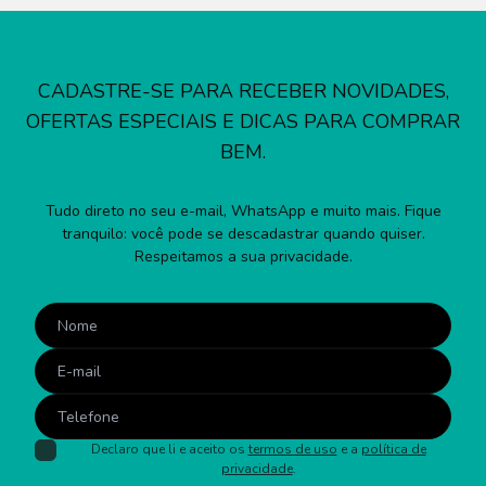
CADASTRE-SE PARA RECEBER NOVIDADES,
OFERTAS ESPECIAIS E DICAS PARA COMPRAR
BEM.
Tudo direto no seu e-mail, WhatsApp e muito mais. Fique
tranquilo: você pode se descadastrar quando quiser.
Respeitamos a sua privacidade.
Declaro que li e aceito os
termos de uso
e a
política de
privacidade
.