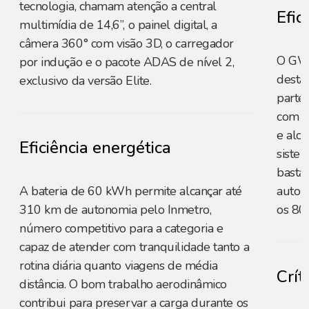
tecnologia, chamam atenção a central
Efic
multimídia de 14,6”, o painel digital, a
câmera 360° com visão 3D, o carregador
O GW
por indução e o pacote ADAS de nível 2,
desta
exclusivo da versão Elite.
parte 
com a
e alc
Eficiência energética
siste
basta
A bateria de 60 kWh permite alcançar até
auton
310 km de autonomia pelo Inmetro,
os 80
número competitivo para a categoria e
capaz de atender com tranquilidade tanto a
rotina diária quanto viagens de média
Crít
distância. O bom trabalho aerodinâmico
contribui para preservar a carga durante os