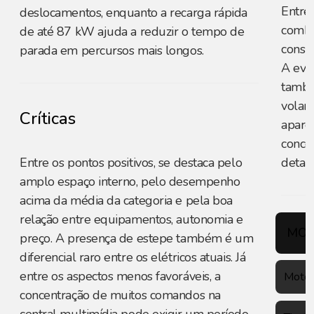
Entre 
deslocamentos, enquanto a recarga rápida
combi
de até 87 kW ajuda a reduzir o tempo de
consu
parada em percursos mais longos.
A evo
també
volant
Críticas
apare
conce
Entre os pontos positivos, se destaca pelo
detal
amplo espaço interno, pelo desempenho
acima da média da categoria e pela boa
relação entre equipamentos, autonomia e
MOT
preço. A presença de estepe também é um
diferencial raro entre os elétricos atuais. Já
entre os aspectos menos favoráveis, a
Motor
concentração de muitos comandos na