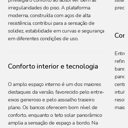
privilegia o conforto ao absorver bem as
sistem
irregularidades do piso. A plataforma
precis
moderna, construída com aços de alta
resistência, contribui para a sensação de
solidez, estabilidade em curvas e segurança
Conf
em diferentes condições de uso.
Entreg
refin
Conforto interior e tecnologia
bancos
panor
O amplo espaço interno é um dos maiores
centra
destaques da versão, favorecido pelo entre-
intuit
eixos generoso e pelo assoalho traseiro
resol
plano. Os bancos oferecem bom nível de
mais s
conforto, enquanto o teto solar panorâmico
amplia a sensação de espaço a bordo. Na