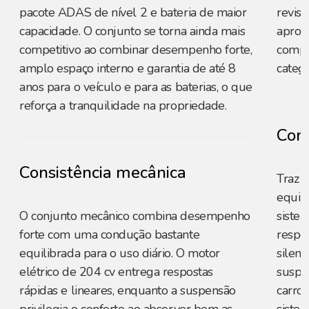
pacote ADAS de nível 2 e bateria de maior
revis
capacidade. O conjunto se torna ainda mais
aprox
competitivo ao combinar desempenho forte,
compet
amplo espaço interno e garantia de até 8
catego
anos para o veículo e para as baterias, o que
reforça a tranquilidade na propriedade.
Cons
Consistência mecânica
Traz 
equili
O conjunto mecânico combina desempenho
sistem
forte com uma condução bastante
respo
equilibrada para o uso diário. O motor
silenc
elétrico de 204 cv entrega respostas
suspe
rápidas e lineares, enquanto a suspensão
carro