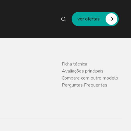
ver ofertas
Ficha técnica
Avaliações principais
Compare com outro modelo
Perguntas Frequentes