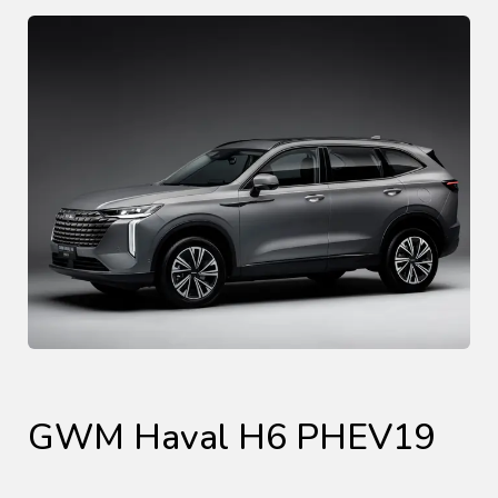
GWM Haval H6 PHEV19