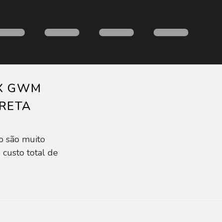
 X GWM
CRETA
o são muito
 custo total de