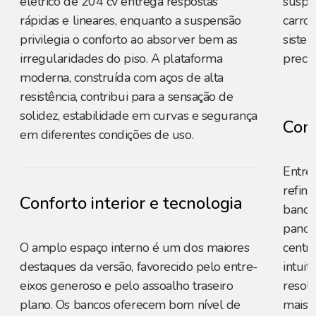
elétrico de 204 cv entrega respostas
suspe
rápidas e lineares, enquanto a suspensão
carro
privilegia o conforto ao absorver bem as
sistem
irregularidades do piso. A plataforma
precis
moderna, construída com aços de alta
resistência, contribui para a sensação de
solidez, estabilidade em curvas e segurança
Conf
em diferentes condições de uso.
Entreg
refin
Conforto interior e tecnologia
bancos
panor
O amplo espaço interno é um dos maiores
centra
destaques da versão, favorecido pelo entre-
intuit
eixos generoso e pelo assoalho traseiro
resol
plano. Os bancos oferecem bom nível de
mais s