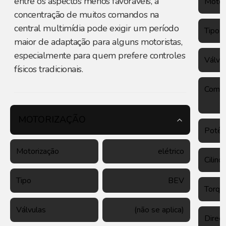
entre os aspectos menos favoráveis, a
Motor
concentração de muitos comandos na
central multimídia pode exigir um período
Tipo
maior de adaptação para alguns motoristas,
especialmente para quem prefere controles
Válvu
físicos tradicionais.
Combu
MOTORIZAÇÃO
Potên
Motorização
elétrico
Cilind
Tipo
BEV
Torqu
Válvulas
(não se aplica)
Direç