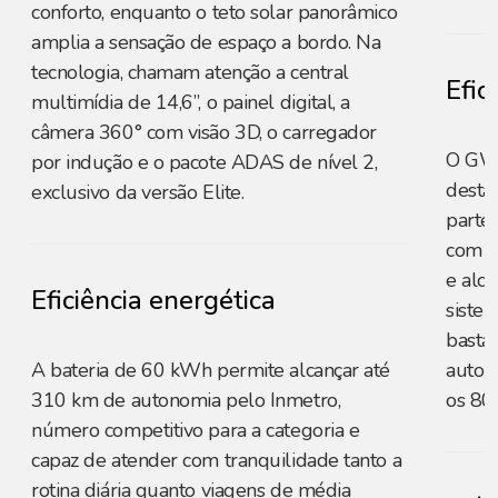
conforto, enquanto o teto solar panorâmico
amplia a sensação de espaço a bordo. Na
tecnologia, chamam atenção a central
Efic
multimídia de 14,6”, o painel digital, a
câmera 360° com visão 3D, o carregador
O GW
por indução e o pacote ADAS de nível 2,
desta
exclusivo da versão Elite.
parte 
com a
e alc
Eficiência energética
siste
basta
A bateria de 60 kWh permite alcançar até
auton
310 km de autonomia pelo Inmetro,
os 80
número competitivo para a categoria e
capaz de atender com tranquilidade tanto a
rotina diária quanto viagens de média