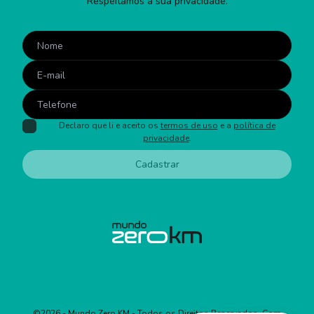
Respeitamos a sua privacidade.
Declaro que li e aceito os
termos de uso
e a
política de
privacidade
.
Cadastrar
©
2026
- Mundo Zero KM - Todos os Direitos Reservados. Com