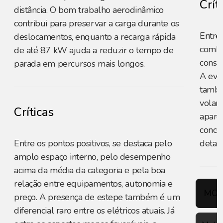
Crít
distância. O bom trabalho aerodinâmico
contribui para preservar a carga durante os
Entre 
deslocamentos, enquanto a recarga rápida
combi
de até 87 kW ajuda a reduzir o tempo de
consu
parada em percursos mais longos.
A evo
també
volant
Críticas
apare
conce
Entre os pontos positivos, se destaca pelo
detal
amplo espaço interno, pelo desempenho
acima da média da categoria e pela boa
relação entre equipamentos, autonomia e
MOT
preço. A presença de estepe também é um
diferencial raro entre os elétricos atuais. Já