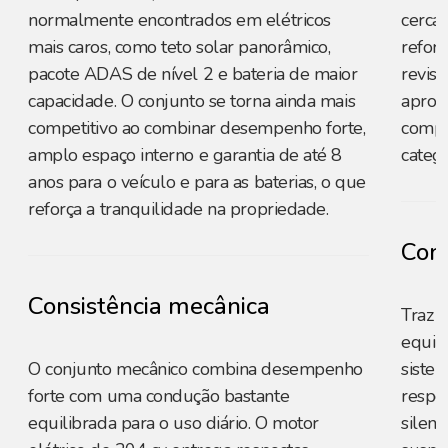
normalmente encontrados em elétricos
cerca 
mais caros, como teto solar panorâmico,
reforç
pacote ADAS de nível 2 e bateria de maior
revis
capacidade. O conjunto se torna ainda mais
aprox
competitivo ao combinar desempenho forte,
compet
amplo espaço interno e garantia de até 8
catego
anos para o veículo e para as baterias, o que
reforça a tranquilidade na propriedade.
Cons
Consistência mecânica
Traz 
equili
O conjunto mecânico combina desempenho
sistem
forte com uma condução bastante
respo
equilibrada para o uso diário. O motor
silenc