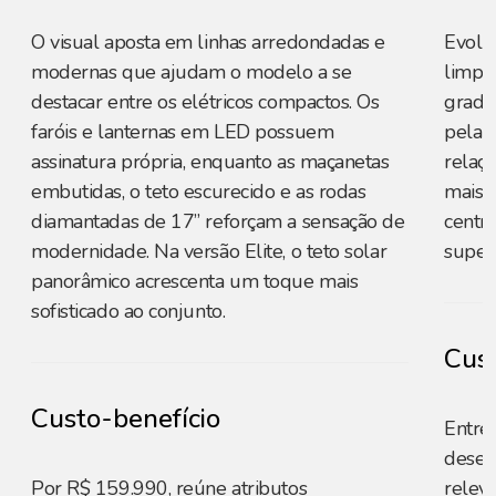
O visual aposta em linhas arredondadas e
Evolu
modernas que ajudam o modelo a se
limpa 
destacar entre os elétricos compactos. Os
grade 
faróis e lanternas em LED possuem
pela 
assinatura própria, enquanto as maçanetas
relaçã
embutidas, o teto escurecido e as rodas
mais d
diamantadas de 17” reforçam a sensação de
centr
modernidade. Na versão Elite, o teto solar
superf
panorâmico acrescenta um toque mais
sofisticado ao conjunto.
Cust
Custo-benefício
Entre
desem
Por R$ 159.990, reúne atributos
relev