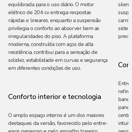
equilibrada para o uso diário. O motor
silenc
elétrico de 204 cv entrega respostas
suspe
rápidas e lineares, enquanto a suspensão
carro
privilegia o conforto ao absorver bem as
sistem
irregularidades do piso. A plataforma
precis
moderna, construída com aços de alta
resistência, contribui para a sensação de
solidez, estabilidade em curvas e segurança
Conf
em diferentes condições de uso.
Entreg
refin
Conforto interior e tecnologia
bancos
panor
O amplo espaço interno é um dos maiores
centra
destaques da versão, favorecido pelo entre-
intuit
eixos generoso e pelo assoalho traseiro
resol