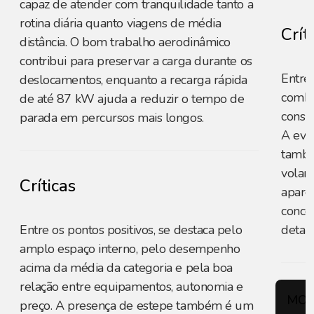
capaz de atender com tranquilidade tanto a
rotina diária quanto viagens de média
Crít
distância. O bom trabalho aerodinâmico
contribui para preservar a carga durante os
Entre 
deslocamentos, enquanto a recarga rápida
combi
de até 87 kW ajuda a reduzir o tempo de
consu
parada em percursos mais longos.
A evo
també
volant
Críticas
apare
conce
Entre os pontos positivos, se destaca pelo
detal
amplo espaço interno, pelo desempenho
acima da média da categoria e pela boa
relação entre equipamentos, autonomia e
MOT
preço. A presença de estepe também é um