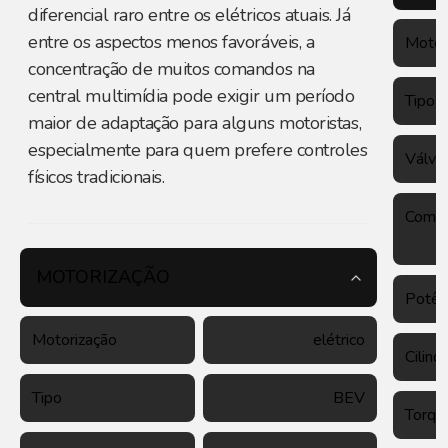
diferencial raro entre os elétricos atuais. Já
entre os aspectos menos favoráveis, a
Motor
concentração de muitos comandos na
central multimídia pode exigir um período
Tipo
maior de adaptação para alguns motoristas,
especialmente para quem prefere controles
Válvu
físicos tradicionais.
Combu
MOTORIZAÇÃO
Potên
Motorização
elétrico
Cilind
Tipo
BEV
Torqu