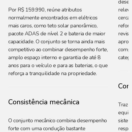
desem
Por R$ 159.990, reúne atributos
relev
normalmente encontrados em elétricos
cerca 
mais caros, como teto solar panorâmico,
reforç
pacote ADAS de nível 2 e bateria de maior
revis
capacidade. O conjunto se torna ainda mais
aprox
competitivo ao combinar desempenho forte,
compet
amplo espaço interno e garantia de até 8
catego
anos para o veículo e para as baterias, o que
reforça a tranquilidade na propriedade.
Cons
Consistência mecânica
Traz 
equili
O conjunto mecânico combina desempenho
sistem
forte com uma condução bastante
respo