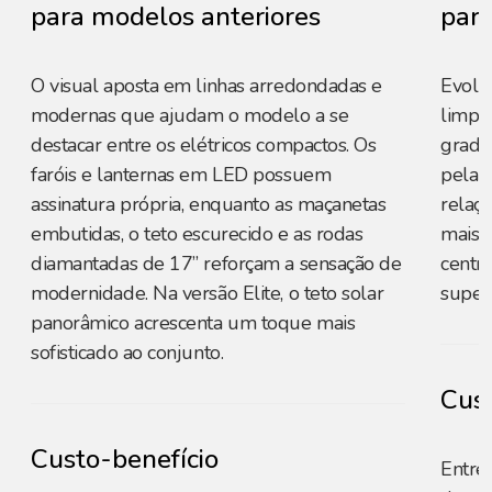
para modelos anteriores
para
O visual aposta em linhas arredondadas e
Evolu
modernas que ajudam o modelo a se
limpa 
destacar entre os elétricos compactos. Os
grade 
faróis e lanternas em LED possuem
pela 
assinatura própria, enquanto as maçanetas
relaçã
embutidas, o teto escurecido e as rodas
mais d
diamantadas de 17” reforçam a sensação de
centr
modernidade. Na versão Elite, o teto solar
superf
panorâmico acrescenta um toque mais
sofisticado ao conjunto.
Cust
Custo-benefício
Entre