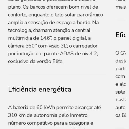
plano. Os bancos oferecem bom nível de
mais s
conforto, enquanto o teto solar panorâmico
amplia a sensação de espaço a bordo. Na
tecnologia, chamam atenção a central
Efic
multimídia de 14,6”, o painel digital, a
câmera 360° com visão 3D, o carregador
O GW
por indução e o pacote ADAS de nível 2,
desta
exclusivo da versão Elite.
parte 
com a
e alc
Eficiência energética
siste
basta
A bateria de 60 kWh permite alcançar até
auton
310 km de autonomia pelo Inmetro,
os 80
número competitivo para a categoria e