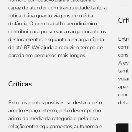
capaz de atender com tranquilidade tanto a
rotina diária quanto viagens de média
Crít
distância. O bom trabalho aerodinâmico
contribui para preservar a carga durante os
Entre 
deslocamentos, enquanto a recarga rápida
combi
de até 87 kW ajuda a reduzir o tempo de
consu
parada em percursos mais longos.
A evo
també
volant
Críticas
apare
conce
Entre os pontos positivos, se destaca pelo
detal
amplo espaço interno, pelo desempenho
acima da média da categoria e pela boa
relação entre equipamentos, autonomia e