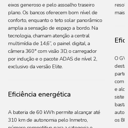
eixos generoso e pelo assoalho traseiro
resol
plano. Os bancos oferecem bom nível de
mais s
conforto, enquanto o teto solar panorâmico
amplia a sensação de espaço a bordo. Na
tecnologia, chamam atenção a central
Efic
multimídia de 14,6”, o painel digital, a
câmera 360° com visão 3D, o carregador
O GW
por indução e o pacote ADAS de nível 2,
desta
exclusivo da versão Elite.
parte 
com a
e alc
Eficiência energética
siste
basta
A bateria de 60 kWh permite alcançar até
auton
310 km de autonomia pelo Inmetro,
os 80
número competitivo para a categoria e