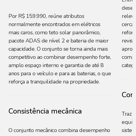
desem
Por R$ 159.990, reúne atributos
relev
normalmente encontrados em elétricos
cerca 
mais caros, como teto solar panorâmico,
reforç
pacote ADAS de nível 2 e bateria de maior
revis
capacidade. O conjunto se torna ainda mais
aprox
competitivo ao combinar desempenho forte,
compet
amplo espaço interno e garantia de até 8
catego
anos para o veículo e para as baterias, o que
reforça a tranquilidade na propriedade.
Cons
Consistência mecânica
Traz 
equili
O conjunto mecânico combina desempenho
sistem