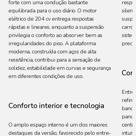
forte com uma condução bastante
respo
equilibrada para o uso diário. O motor
silenc
elétrico de 204 cv entrega respostas
suspe
rápidas e lineares, enquanto a suspensão
carro
privilegia o conforto ao absorver bem as
sistem
irregularidades do piso. A plataforma
precis
moderna, construída com aços de alta
resistência, contribui para a sensação de
solidez, estabilidade em curvas e segurança
Conf
em diferentes condições de uso.
Entreg
refin
Conforto interior e tecnologia
bancos
panor
O amplo espaço interno é um dos maiores
centra
destaques da versão, favorecido pelo entre-
intuit