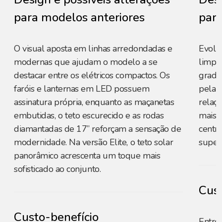
para modelos anteriores
para
O visual aposta em linhas arredondadas e
Evolu
modernas que ajudam o modelo a se
limpa 
destacar entre os elétricos compactos. Os
grade 
faróis e lanternas em LED possuem
pela 
assinatura própria, enquanto as maçanetas
relaçã
embutidas, o teto escurecido e as rodas
mais d
diamantadas de 17” reforçam a sensação de
centr
modernidade. Na versão Elite, o teto solar
superf
panorâmico acrescenta um toque mais
sofisticado ao conjunto.
Cust
Custo-benefício
Entre