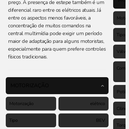
MOT
preço. A presença de estepe também é um
diferencial raro entre os elétricos atuais. Já
entre os aspectos menos favoráveis, a
Motor
concentração de muitos comandos na
central multimídia pode exigir um período
Tipo
maior de adaptação para alguns motoristas,
especialmente para quem prefere controles
Válvu
físicos tradicionais.
Combu
MOTORIZAÇÃO
Potên
Motorização
elétrico
Cilind
Tipo
BEV
Torqu