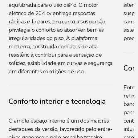
equilibrada para o uso diário. O motor
silenc
elétrico de 204 cv entrega respostas
suspe
rápidas e lineares, enquanto a suspensão
carro
privilegia o conforto ao absorver bem as
sistem
irregularidades do piso. A plataforma
precis
moderna, construída com aços de alta
resistência, contribui para a sensação de
solidez, estabilidade em curvas e segurança
Conf
em diferentes condições de uso.
Entreg
refin
Conforto interior e tecnologia
bancos
panor
O amplo espaço interno é um dos maiores
centra
destaques da versão, favorecido pelo entre-
intuit
eixos generoso e pelo assoalho traseiro
resol