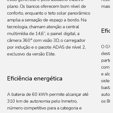
plano. Os bancos oferecem bom nível de
mais s
conforto, enquanto o teto solar panorâmico
amplia a sensação de espaço a bordo. Na
tecnologia, chamam atenção a central
Efic
multimídia de 14,6”, o painel digital, a
câmera 360° com visão 3D, o carregador
O GW
por indução e o pacote ADAS de nível 2,
desta
exclusivo da versão Elite.
parte 
com a
e alc
Eficiência energética
siste
basta
A bateria de 60 kWh permite alcançar até
auton
310 km de autonomia pelo Inmetro,
os 80
número competitivo para a categoria e