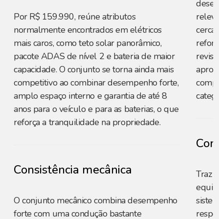
desem
Por R$ 159.990, reúne atributos
relev
normalmente encontrados em elétricos
cerca 
mais caros, como teto solar panorâmico,
reforç
pacote ADAS de nível 2 e bateria de maior
revis
capacidade. O conjunto se torna ainda mais
aprox
competitivo ao combinar desempenho forte,
compet
amplo espaço interno e garantia de até 8
catego
anos para o veículo e para as baterias, o que
reforça a tranquilidade na propriedade.
Cons
Consistência mecânica
Traz 
equili
O conjunto mecânico combina desempenho
sistem
forte com uma condução bastante
respo