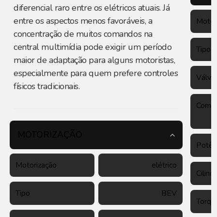
diferencial raro entre os elétricos atuais. Já
entre os aspectos menos favoráveis, a
Motor
concentração de muitos comandos na
central multimídia pode exigir um período
Tipo
maior de adaptação para alguns motoristas,
especialmente para quem prefere controles
Válvu
físicos tradicionais.
Combu
MOTORIZAÇÃO
Potên
Motorização
elétrico
Cilind
Tipo
BEV
Torqu