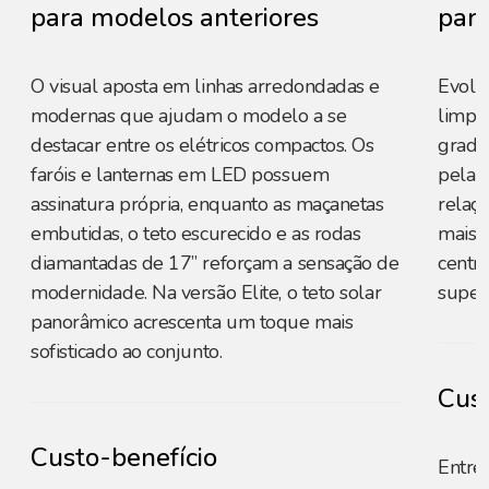
para modelos anteriores
para
O visual aposta em linhas arredondadas e
Evolu
modernas que ajudam o modelo a se
limpa 
destacar entre os elétricos compactos. Os
grade 
faróis e lanternas em LED possuem
pela 
assinatura própria, enquanto as maçanetas
relaçã
embutidas, o teto escurecido e as rodas
mais d
diamantadas de 17” reforçam a sensação de
centr
modernidade. Na versão Elite, o teto solar
superf
panorâmico acrescenta um toque mais
sofisticado ao conjunto.
Cust
Custo-benefício
Entre