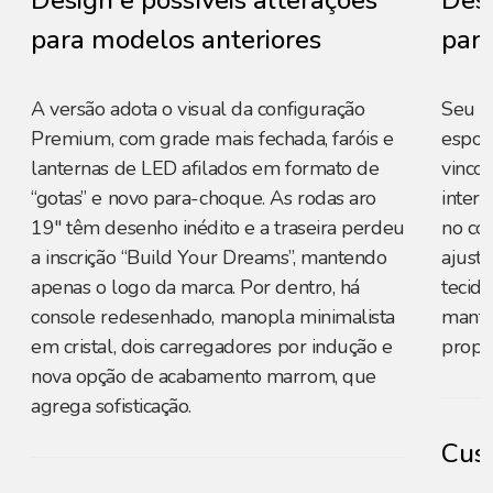
Design e possíveis alterações
Desi
para modelos anteriores
para
A versão adota o visual da configuração
Seu d
Premium, com grade mais fechada, faróis e
esport
lanternas de LED afilados em formato de
vincos
“gotas” e novo para-choque. As rodas aro
interl
19" têm desenho inédito e a traseira perdeu
no con
a inscrição “Build Your Dreams”, mantendo
ajust
apenas o logo da marca. Por dentro, há
tecid
console redesenhado, manopla minimalista
manté
em cristal, dois carregadores por indução e
propo
nova opção de acabamento marrom, que
agrega sofisticação.
Cust