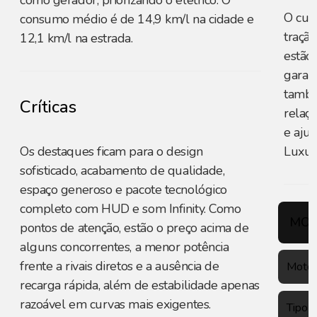
como gerador, priorizando o elétrico. O
O cus
consumo médio é de 14,9 km/l na cidade e
tração
12,1 km/l na estrada.
estão 
garant
també
Críticas
relaç
e ajus
Os destaques ficam para o design
Luxur
sofisticado, acabamento de qualidade,
espaço generoso e pacote tecnológico
completo com HUD e som Infinity. Como
MOT
pontos de atenção, estão o preço acima de
alguns concorrentes, a menor potência
frente a rivais diretos e a ausência de
Motor
recarga rápida, além de estabilidade apenas
razoável em curvas mais exigentes.
Tipo