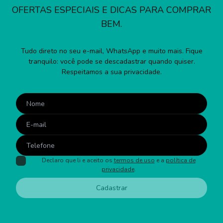
OFERTAS ESPECIAIS E DICAS PARA COMPRAR
BEM.
Tudo direto no seu e-mail, WhatsApp e muito mais. Fique
tranquilo: você pode se descadastrar quando quiser.
Respeitamos a sua privacidade.
Declaro que li e aceito os
termos de uso
e a
política de
privacidade
.
Cadastrar