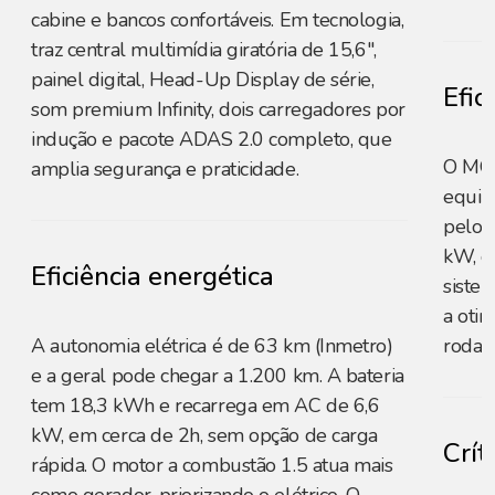
cabine e bancos confortáveis. Em tecnologia,
traz central multimídia giratória de 15,6",
painel digital, Head-Up Display de série,
Efic
som premium Infinity, dois carregadores por
indução e pacote ADAS 2.0 completo, que
O MG 
amplia segurança e praticidade.
equil
pelo 
kW, q
Eficiência energética
siste
a oti
A autonomia elétrica é de 63 km (Inmetro)
rodag
e a geral pode chegar a 1.200 km. A bateria
tem 18,3 kWh e recarrega em AC de 6,6
kW, em cerca de 2h, sem opção de carga
Crít
rápida. O motor a combustão 1.5 atua mais