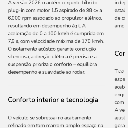
A versão 2026 mantém conjunto híbrido
indep
plug-in com motor 1.5 aspirado de 98 cv a
estab
6.000 rpm associado ao propulsor elétrico,
de co
resultando em desempenho ágil. A
amplia
aceleração de 0 a 100 km/h é cumprida em
7,9 s, com velocidade máxima de 170 km/h.
O isolamento acústico garante condução
Conf
silenciosa, a direção elétrica é precisa e a
suspensão prioriza o conforto – equilibra
Traz 
desempenho e suavidade ao rodar.
espaço
acaba
enquan
Conforto interior e tecnologia
com c
A ver
O veículo se sobressai no acabamento
ajust
refinado em tom marrom, amplo espaço na
geral.