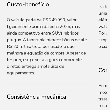
Custo-benefício
Parte
uma o
O veículo parte de R$ 249.990, valor
elétri
ligeiramente acima da linha 2025, mas
wallbo
ainda competitivo entre SUVs híbridos
Por s
plug-in. A fabricante oferece bônus de até
simpli
R$ 20 mil na troca por usado, o que
e cust
melhora a equação de compra. Apesar de
ter preço superior a alguns concorrentes
diretos, entrega ampla lista de
Cons
equipamentos.
Entre
motor 
Consistência mecânica
trasei
respo