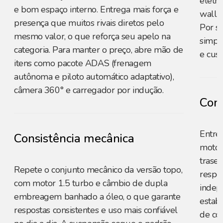
elétri
e bom espaço interno. Entrega mais força e
wallbo
presença que muitos rivais diretos pelo
Por s
mesmo valor, o que reforça seu apelo na
simpli
categoria. Para manter o preço, abre mão de
e cust
itens como pacote ADAS (frenagem
autônoma e piloto automático adaptativo),
câmera 360° e carregador por indução.
Cons
Entre
Consistência mecânica
motor 
trasei
Repete o conjunto mecânico da versão topo,
respo
com motor 1.5 turbo e câmbio de dupla
indep
embreagem banhado a óleo, o que garante
estab
respostas consistentes e uso mais confiável
de co