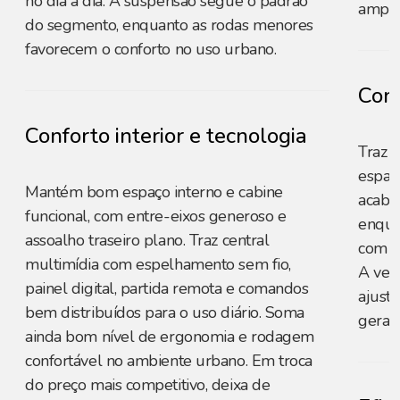
no dia a dia. A suspensão segue o padrão
amplia
do segmento, enquanto as rodas menores
favorecem o conforto no uso urbano.
Conf
Conforto interior e tecnologia
Traz 
espaço
Mantém bom espaço interno e cabine
acaba
funcional, com entre-eixos generoso e
enquan
assoalho traseiro plano. Traz central
com c
multimídia com espelhamento sem fio,
A ver
painel digital, partida remota e comandos
ajust
bem distribuídos para o uso diário. Soma
geral.
ainda bom nível de ergonomia e rodagem
confortável no ambiente urbano. Em troca
do preço mais competitivo, deixa de