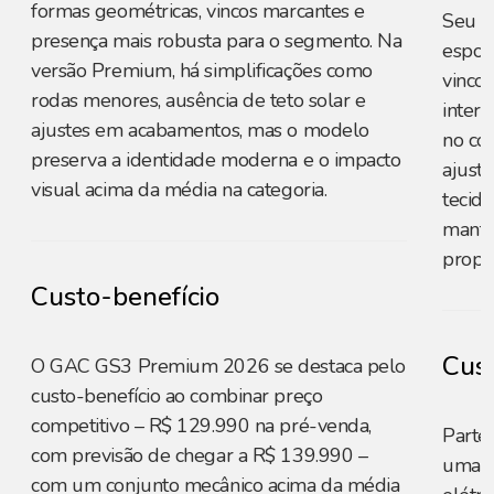
formas geométricas, vincos marcantes e
Seu d
presença mais robusta para o segmento. Na
esport
versão Premium, há simplificações como
vincos
rodas menores, ausência de teto solar e
interl
ajustes em acabamentos, mas o modelo
no con
preserva a identidade moderna e o impacto
ajust
visual acima da média na categoria.
tecid
manté
propo
Custo-benefício
Cust
O GAC GS3 Premium 2026 se destaca pelo
custo-benefício ao combinar preço
competitivo – R$ 129.990 na pré-venda,
Parte
com previsão de chegar a R$ 139.990 –
uma o
com um conjunto mecânico acima da média