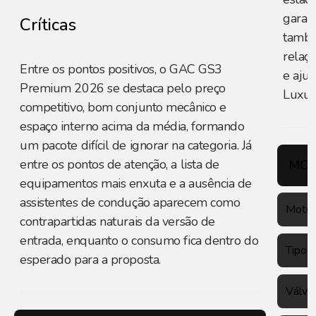
garant
Críticas
també
relaç
Entre os pontos positivos, o GAC GS3
e ajus
Premium 2026 se destaca pelo preço
Luxur
competitivo, bom conjunto mecânico e
espaço interno acima da média, formando
um pacote difícil de ignorar na categoria. Já
entre os pontos de atenção, a lista de
MOT
equipamentos mais enxuta e a ausência de
assistentes de condução aparecem como
Motor
contrapartidas naturais da versão de
entrada, enquanto o consumo fica dentro do
Tipo
esperado para a proposta.
Válvu