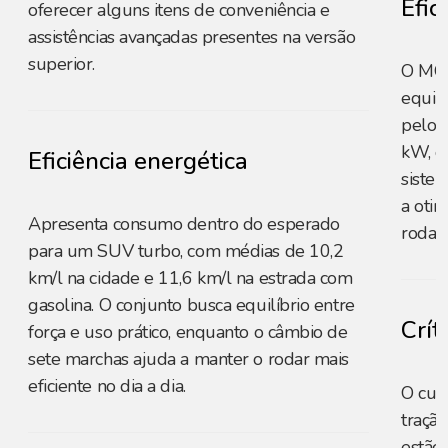
Efic
oferecer alguns itens de conveniência e
assistências avançadas presentes na versão
superior.
O MG 
equil
pelo 
kW, q
Eficiência energética
siste
a oti
Apresenta consumo dentro do esperado
rodag
para um SUV turbo, com médias de 10,2
km/l na cidade e 11,6 km/l na estrada com
gasolina. O conjunto busca equilíbrio entre
Crít
força e uso prático, enquanto o câmbio de
sete marchas ajuda a manter o rodar mais
eficiente no dia a dia.
O cus
tração
estão 