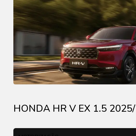
HONDA HR V EX 1.5 2025