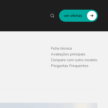
ver ofertas
Ficha técnica
Avaliações principais
Compare com outro modelo
Perguntas Frequentes