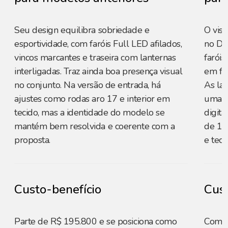
Seu design equilibra sobriedade e
O visu
esportividade, com faróis Full LED afilados,
no Dac
vincos marcantes e traseira com lanternas
farói
interligadas. Traz ainda boa presença visual
em fo
no conjunto. Na versão de entrada, há
As lan
ajustes como rodas aro 17 e interior em
uma fa
tecido, mas a identidade do modelo se
digita
mantém bem resolvida e coerente com a
de 10
proposta.
e tecn
Custo-benefício
Cust
Parte de R$ 195.800 e se posiciona como
Com p