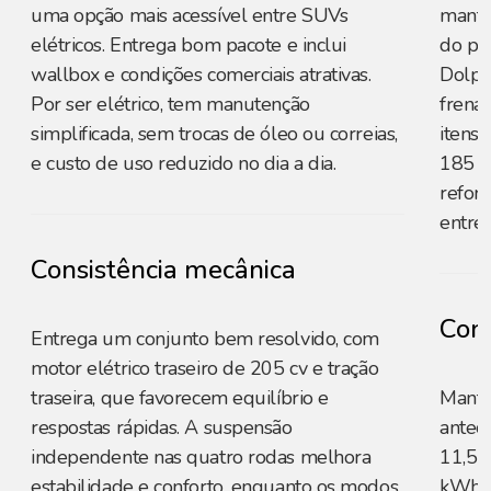
uma opção mais acessível entre SUVs
manté
elétricos. Entrega bom pacote e inclui
do pa
wallbox e condições comerciais atrativas.
Dolphi
Por ser elétrico, tem manutenção
frenag
simplificada, sem trocas de óleo ou correias,
itens 
e custo de uso reduzido no dia a dia.
185 k
refor
entre
Consistência mecânica
Cons
Entrega um conjunto bem resolvido, com
motor elétrico traseiro de 205 cv e tração
traseira, que favorecem equilíbrio e
Manté
respostas rápidas. A suspensão
antec
independente nas quatro rodas melhora
11,5 
estabilidade e conforto, enquanto os modos
kWh g