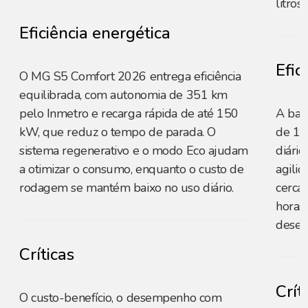
litros
Eficiência energética
Efic
O MG S5 Comfort 2026 entrega eficiência
equilibrada, com autonomia de 351 km
pelo Inmetro e recarga rápida de até 150
A bat
kW, que reduz o tempo de parada. O
de 185
sistema regenerativo e o modo Eco ajudam
diário
a otimizar o consumo, enquanto o custo de
agili
rodagem se mantém baixo no uso diário.
cerca
horas
desem
Críticas
Crít
O custo-benefício, o desempenho com