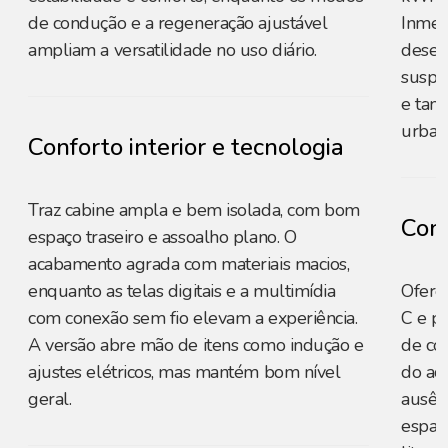
de condução e a regeneração ajustável
Inmet
ampliam a versatilidade no uso diário.
desem
suspen
e tamb
urban
Conforto interior e tecnologia
Traz cabine ampla e bem isolada, com bom
Conf
espaço traseiro e assoalho plano. O
acabamento agrada com materiais macios,
enquanto as telas digitais e a multimídia
Ofere
com conexão sem fio elevam a experiência.
C e p
A versão abre mão de itens como indução e
de co
ajustes elétricos, mas mantém bom nível
do ac
geral.
ausênc
espaç