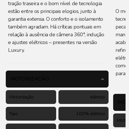
tração traseira e o bom nível de tecnologia
estão entre os principais elogios, junto à
O mod
garantia extensa. O conforto e o isolamento
tecno
também agradam. Há críticas pontuais em
peca 
relação à ausência de câmera 360°, indução
manut
e ajustes elétricos – presentes na versão
acaba
Luxury.
refin
elétri
como 
para o
MOTORIZAÇÃO
Motorização
elétrico
MOT
Tipo
100% elétrico
Motor