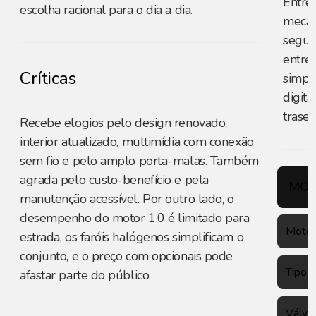
Entre 
escolha racional para o dia a dia.
mecân
segur
entre 
Críticas
simpl
digita
traseir
Recebe elogios pelo design renovado,
interior atualizado, multimídia com conexão
sem fio e pelo amplo porta-malas. Também
agrada pelo custo-benefício e pela
MOT
manutenção acessível. Por outro lado, o
desempenho do motor 1.0 é limitado para
Motor
estrada, os faróis halógenos simplificam o
conjunto, e o preço com opcionais pode
Tipo
afastar parte do público.
Válvu