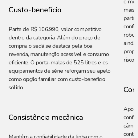
o mes
Custo-benefício
mais c
parti
confo
Parte de R$ 106.990, valor competitivo
robus
dentro da categoria. Além do preço de
ainda 
compra, o sedã se destaca pela boa
propo
revenda, manutenção acessível e consumo
risco 
eficiente. O porta-malas de 525 litros e os
equipamentos de série reforçam seu apelo
como opção familiar com custo-benefício
sólido.
Cons
Apost
Consistência mecânica
confiá
câmbi
contro
Mantém a confiabilidade da linha com o