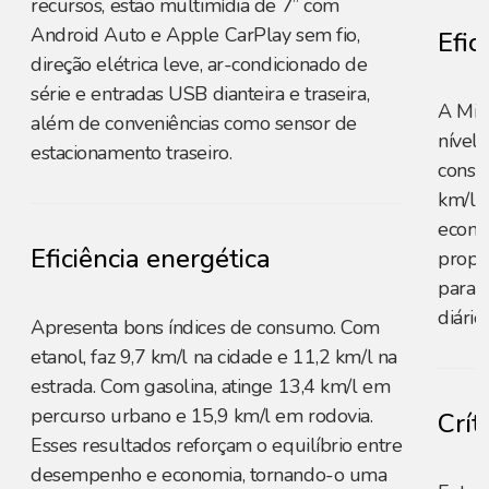
recursos, estão multimídia de 7” com
Android Auto e Apple CarPlay sem fio,
Efic
direção elétrica leve, ar-condicionado de
série e entradas USB dianteira e traseira,
A Mit
além de conveniências como sensor de
nível 
estacionamento traseiro.
consu
km/l n
econo
Eficiência energética
propos
para 
diário.
Apresenta bons índices de consumo. Com
etanol, faz 9,7 km/l na cidade e 11,2 km/l na
estrada. Com gasolina, atinge 13,4 km/l em
percurso urbano e 15,9 km/l em rodovia.
Crít
Esses resultados reforçam o equilíbrio entre
desempenho e economia, tornando-o uma