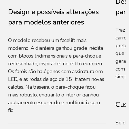
Desi
Design e possíveis alterações
para
para modelos anteriores
Traz v
carro
O modelo recebeu um facelift mais
preto
moderno. A dianteira ganhou grade inédita
que fa
com blocos tridimensionais e para-choque
geraçã
redesenhado, inspirados no estilo europeu.
com l
Os faróis são halógenos com assinatura em
simpli
LED, e as rodas de aço de 15” trazem novas
calotas. Na traseira, o para-choque ficou
mais robusto, enquanto o interior ganhou
acabamento escurecido e multimídia sem
Cust
fio.
Se de