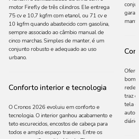
conju
motor Firefly de três cilindros. Ele entrega
garant
75 cv e 10,7 kgfm com etanol, ou 71 cv e
mante
10 kgfm quando abastecido com gasolina,
sempre associado ao câmbio manual de
cinco marchas. Simples de manter, é um
conjunto robusto e adequado ao uso
Conf
urbano.
Ofere
bom n
Conforto interior e tecnologia
redes
traz c
tela d
O Cronos 2026 evoluiu em conforto e
automá
tecnologia. O interior ganhou acabamento e
diário.
teto escurecidos, encostos de cabeça para
todos e amplo espaço traseiro. Entre os