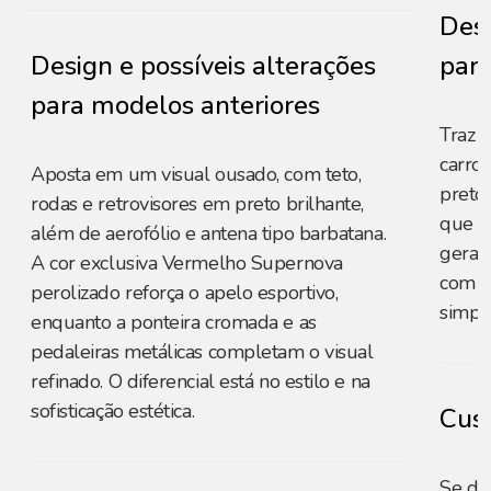
Desi
Design e possíveis alterações
para
para modelos anteriores
Traz v
carro
Aposta em um visual ousado, com teto,
preto
rodas e retrovisores em preto brilhante,
que fa
além de aerofólio e antena tipo barbatana.
geraçã
A cor exclusiva Vermelho Supernova
com l
perolizado reforça o apelo esportivo,
simpli
enquanto a ponteira cromada e as
pedaleiras metálicas completam o visual
refinado. O diferencial está no estilo e na
sofisticação estética.
Cust
Se de