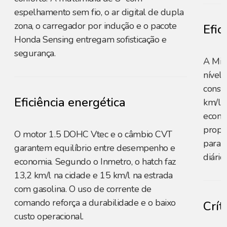
espelhamento sem fio, o ar digital de dupla
zona, o carregador por indução e o pacote
Efic
Honda Sensing entregam sofisticação e
segurança.
A Mit
nível 
consu
Eficiência energética
km/l n
econo
propos
O motor 1.5 DOHC Vtec e o câmbio CVT
para 
garantem equilíbrio entre desempenho e
diário.
economia. Segundo o Inmetro, o hatch faz
13,2 km/l na cidade e 15 km/l na estrada
com gasolina. O uso de corrente de
comando reforça a durabilidade e o baixo
Crít
custo operacional.