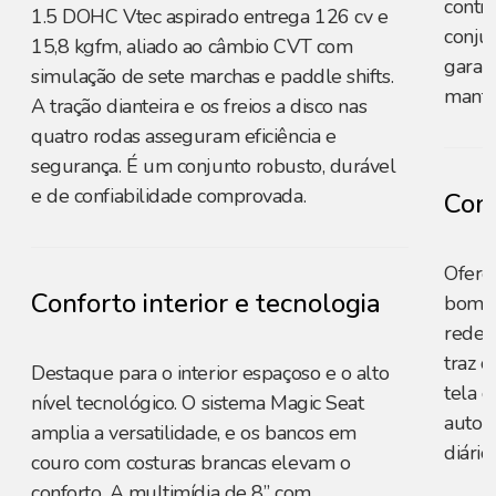
contro
1.5 DOHC Vtec aspirado entrega 126 cv e
conju
15,8 kgfm, aliado ao câmbio CVT com
garant
simulação de sete marchas e paddle shifts.
mante
A tração dianteira e os freios a disco nas
quatro rodas asseguram eficiência e
segurança. É um conjunto robusto, durável
e de confiabilidade comprovada.
Conf
Ofere
Conforto interior e tecnologia
bom n
redes
traz c
Destaque para o interior espaçoso e o alto
tela d
nível tecnológico. O sistema Magic Seat
automá
amplia a versatilidade, e os bancos em
diário.
couro com costuras brancas elevam o
conforto. A multimídia de 8” com