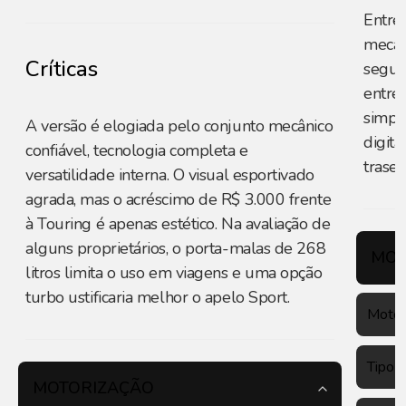
Entre 
mecân
Críticas
segur
entre 
simpl
A versão é elogiada pelo conjunto mecânico
digita
confiável, tecnologia completa e
traseir
versatilidade interna. O visual esportivado
agrada, mas o acréscimo de R$ 3.000 frente
à Touring é apenas estético. Na avaliação de
alguns proprietários, o porta-malas de 268
MOT
litros limita o uso em viagens e uma opção
turbo ustificaria melhor o apelo Sport.
Motor
Tipo
MOTORIZAÇÃO