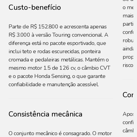
Custo-benefício
o mes
mais c
parti
Parte de R$ 152.800 e acrescenta apenas
confo
R$ 3.000 à versão Touring convencional. A
robus
diferença está no pacote esportivado, que
ainda 
inclui teto e rodas escurecidas, ponteira
propo
cromada e pedaleiras metálicas. Mantém o
risco 
mesmo motor 1.5 de 126 cv, o câmbio CVT
e o pacote Honda Sensing, o que garante
confiabilidade e manutenção acessível.
Cons
Consistência mecânica
Apost
confiá
câmbi
O conjunto mecânico é consagrado. O motor