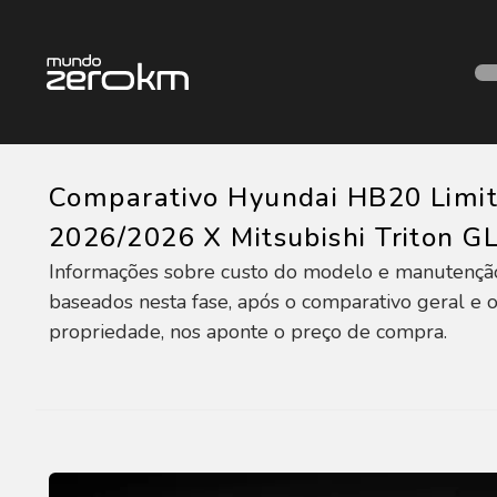
Comparativo Hyundai HB20 Limit
2026/2026 X Mitsubishi Triton G
Informações sobre custo do modelo e manutençã
baseados nesta fase, após o comparativo geral e o
propriedade, nos aponte o preço de compra.