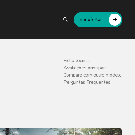
ver ofertas
Ficha técnica
Avaliações principais
Compare com outro modelo
Perguntas Frequentes