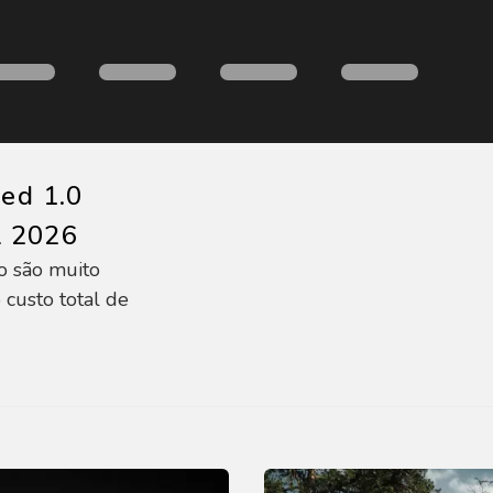
ed 1.0
L 2026
o são muito
 custo total de