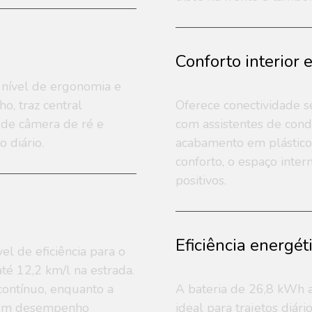
Conforto interior 
 nível de ergonomia e
, traz central
Oferece conectividade 
m de câmera de ré e
com assistentes de cond
 diário.
acabamento em plásticos
conforto, o espaço inte
positivos.
Eficiência energét
l de eficiência para o
té 12,2 km/l na estrada.
contínuo, enquanto a
A bateria de 26,8 kWh 
a um desempenho
ideal para trajetos diár