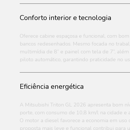
Conforto interior e tecnologia
Oferece cabine espaçosa e funcional, com bom
bancos redesenhados. Mesmo focada no trabalho
multimídia de 8” e painel com tela de 7”, alé
piloto automático, garantindo praticidade no uso
Eficiência energética
A Mitsubishi Triton GL 2026 apresenta bom níve
porte, com consumo de 10,8 km/l na cidade e a
O motor a diesel favorece a economia em uso 
proposta mais leve e funcional contribui par