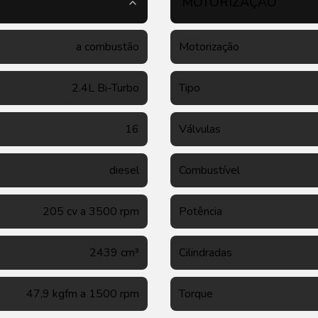
MOTORIZAÇÃO
a combustão
Motorização
2.4L Bi-Turbo
Tipo
16
Válvulas
diesel
Combustível
205 cv a 3500 rpm
Potência
2439 cm³
Cilindradas
47,9 kgfm a 1500 rpm
Torque