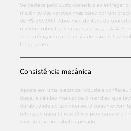
Se destaca pelo custo-benefício ao entregar 
mecânico das versões mais caras por um preço m
de R$ 259.990. Abre mão de itens de confort
mantém robustez, segurança e tração 4x4. Som
anos, reforçando a proposta de uso profission
longo prazo.
Consistência mecânica
Aposta em uma mecânica robusta e confiável, 
diesel e câmbio manual de 6 marchas, que fav
durabilidade no uso intenso. O conjunto com tr
reforçado garante resistência para carga e off
consistência no trabalho pesado.