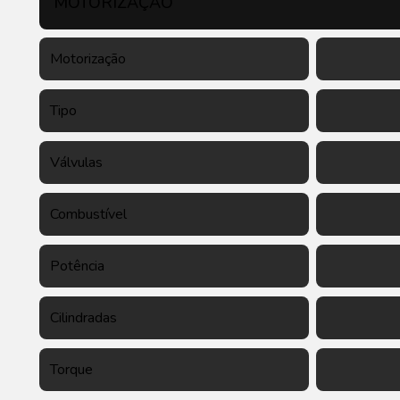
MOTORIZAÇÃO
Motorização
Tipo
Válvulas
Combustível
Potência
Cilindradas
Torque