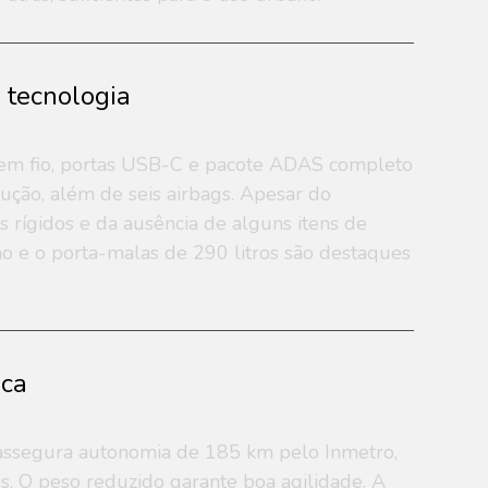
e tecnologia
sem fio, portas USB-C e pacote ADAS completo
ução, além de seis airbags. Apesar do
 rígidos e da ausência de alguns itens de
rno e o porta-malas de 290 litros são destaques
ica
assegura autonomia de 185 km pelo Inmetro,
ios. O peso reduzido garante boa agilidade. A