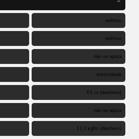
elétrico
elétrico
não se aplica
eletricidade
65 cv (dianteiro)
não se aplica
11,5 kgfm (dianteiro)