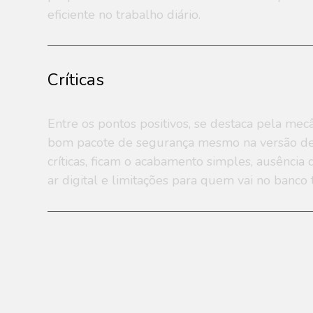
eficiente no trabalho diário.
Críticas
Entre os pontos positivos, se destaca pela mecâ
bom pacote de segurança mesmo na versão de e
críticas, ficam o acabamento simples, ausênci
ar digital e limitações para quem vai no banco t