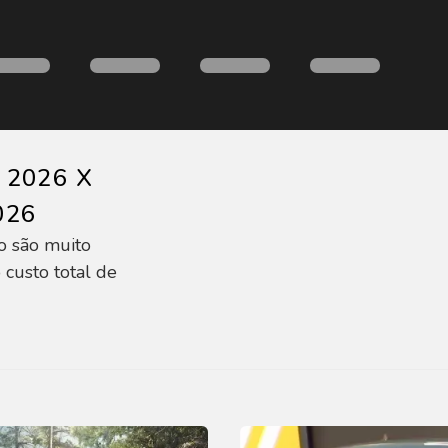
L 2026 X
026
o são muito
 custo total de