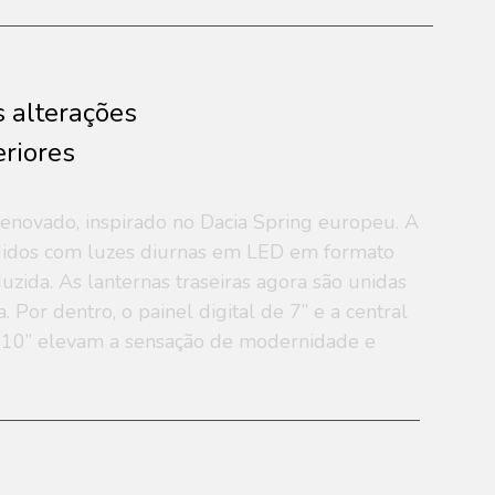
não se aplica
disco ventilado
tambor
s alterações
riores
14”
175/70 R14
 renovado, inspirado no Dacia Spring europeu. A
ivididos com luzes diurnas em LED em formato
uzida. As lanternas traseiras agora são unidas
. Por dentro, o painel digital de 7” e a central
e 10” elevam a sensação de modernidade e