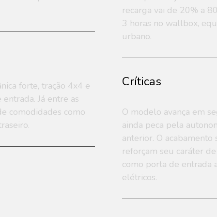
recarga vai de 20% a 8
3 horas no wallbox, eq
urbano.
Críticas
nica forte, tração 4x4 e
ntrada. Já entre as
a de comodidades como
O modelo avança em seg
raseiro.
ainda peca pela autono
anterior. O acabamento 
reforçam seu caráter de 
como porta de entrada a
elétricos.