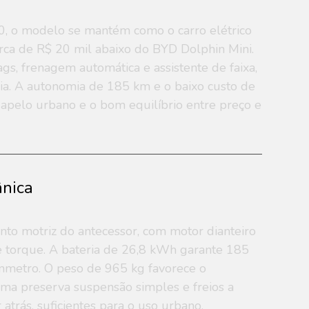
, o modelo se mantém como o carro elétrico
erca de R$ 20 mil abaixo do BYD Dolphin Mini.
bags, frenagem automática e assistente de faixa,
oria. A autonomia de 185 km e o baixo custo de
apelo urbano e o bom equilíbrio entre preço e
ânica
o motriz do antecessor, com motor dianteiro
e torque. A bateria de 26,8 kWh garante 185
nmetro. O peso de 965 kg favorece o
ma preserva suspensão simples e freios a
 atrás, suficientes para o uso urbano.