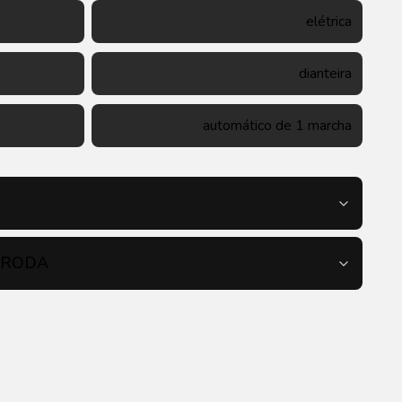
elétrica
dianteira
automático de 1 marcha
130 km/h
/ RODA
14,6 s
independente, McPherson
não se aplica
eixo de torção