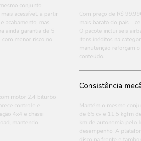
o mesmo conjunto
ais acessível, a partir
Com preço de R$ 99.990
o e acabamento, mas
mais barato do país – c
a ainda garantia de 5
O pacote inclui seis air
al com menor risco no
itens inéditos na categ
manutenção reforçam o 
conteúdo.
Consistência mec
com motor 2.4 biturbo
orece controle e
Mantém o mesmo conjunt
ação 4x4 e chassi
de 65 cv e 11,5 kgfm d
-road, mantendo
km de autonomia pelo I
desempenho. A platafor
disco na frente e tambor