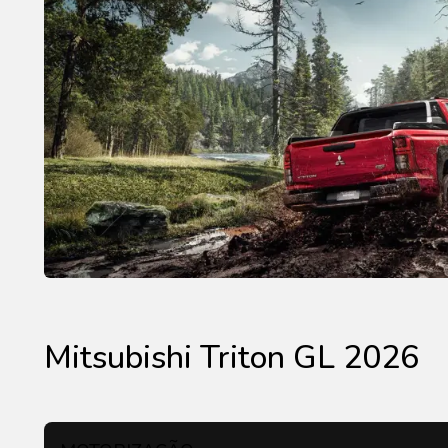
Mitsubishi Triton GL 2026