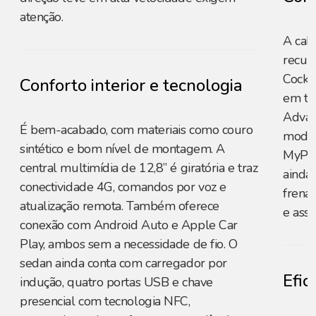
atenção.
A cab
recurs
Cockp
Conforto interior e tecnologia
em te
Advan
É bem-acabado, com materiais como couro
moder
sintético e bom nível de montagem. A
MyPeu
central multimídia de 12,8” é giratória e traz
ainda
conectividade 4G, comandos por voz e
frena
atualização remota. Também oferece
e assi
conexão com Android Auto e Apple Car
Play, ambos sem a necessidade de fio. O
sedan ainda conta com carregador por
Efic
indução, quatro portas USB e chave
presencial com tecnologia NFC,