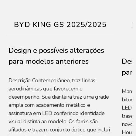
BYD KING GS 2025/2025
Design e possíveis alterações
para modelos anteriores
Desi
para
Descrição Contemporâneo, traz linhas
aerodinâmicas que favorecem o
Manté
desempenho. Sua dianteira traz uma grade
biton,
ampla com acabamento metálico e
LED c
assinatura em LED, conferindo identidade
trase
visual distinta ao modelo. Os faróis são
novos
afilados e trazem conjunto óptico que inclui
Houve