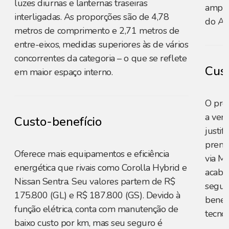
luzes diurnas e lanternas traseiras
ampli
interligadas. As proporções são de 4,78
do Az
metros de comprimento e 2,71 metros de
entre-eixos, medidas superiores às de vários
concorrentes da categoria – o que se reflete
Cust
em maior espaço interno.
O pre
a vers
Custo-benefício
justi
premi
Oferece mais equipamentos e eficiência
via M
energética que rivais como Corolla Hybrid e
acaba
Nissan Sentra. Seu valores partem de R$
segur
175.800 (GL) e R$ 187.800 (GS). Devido à
benefí
função elétrica, conta com manutenção de
tecnol
baixo custo por km, mas seu seguro é