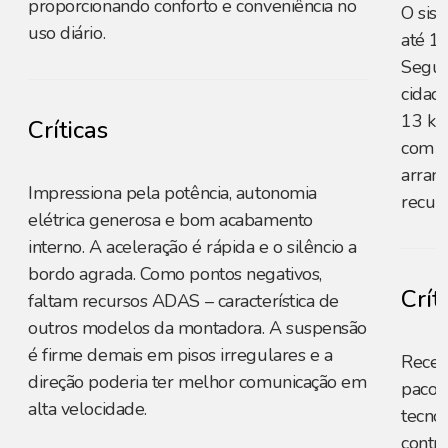
proporcionando conforto e conveniência no
O sis
uso diário.
até 1
Segun
cidade
13 km
Críticas
com ga
arranc
Impressiona pela potência, autonomia
recup
elétrica generosa e bom acabamento
interno. A aceleração é rápida e o silêncio a
bordo agrada. Como pontos negativos,
Crít
faltam recursos ADAS – característica de
outros modelos da montadora. A suspensão
é firme demais em pisos irregulares e a
Recebe
direção poderia ter melhor comunicação em
pacot
alta velocidade.
tecno
contr