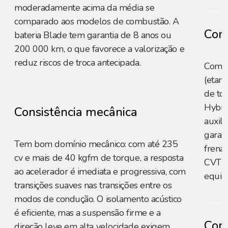
moderadamente acima da média se
comparado aos modelos de combustão. A
Cons
bateria Blade tem garantia de 8 anos ou
200 000 km, o que favorece a valorização e
reduz riscos de troca antecipada.
Combi
(etano
de to
Hybrid
Consistência mecânica
auxili
garan
Tem bom domínio mecânico: com até 235
frenag
cv e mais de 40 kgfm de torque, a resposta
CVT d
ao acelerador é imediata e progressiva, com
equil
transições suaves nas transições entre os
modos de condução. O isolamento acústico
é eficiente, mas a suspensão firme e a
Conf
direção leve em alta velocidade exigem