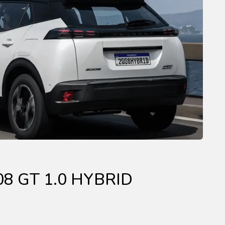
8 GT 1.0 HYBRID