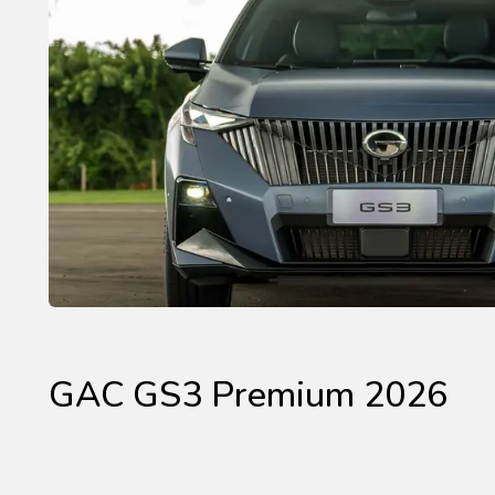
GAC GS3 Premium 2026