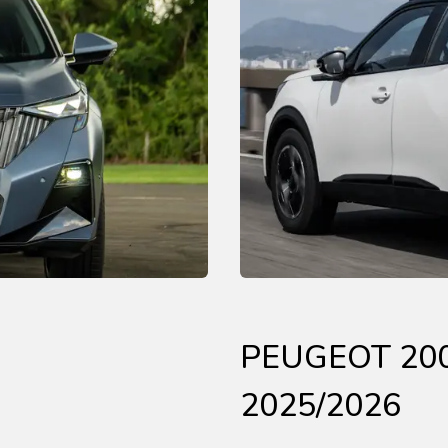
PEUGEOT 200
2025/2026