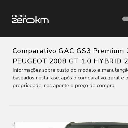
Comparativo GAC GS3 Premium 
PEUGEOT 2008 GT 1.0 HYBRID 
Informações sobre custo do modelo e manutençã
baseados nesta fase, após o comparativo geral e o
propriedade, nos aponte o preço de compra.