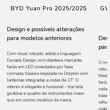
BYD Yuan Pro 2025/2025
GW
Design e possíveis alterações
para modelos anteriores
Desi
para
Com visual robusto, adota a linguagem
Dynasty Design, com dianteira marcante,
O mod
faróis em LED conectados por faixa
robust
cromada, traseira inspirada no Dolphin com
Mede 
lanternas integradas e rodas de 17’’. O
faróis
interior é elegante e funcional – traz tela
rodas 
giratória e quadro de instrumentos maior
trasei
que em outros modelos da marca.
reforç
materi