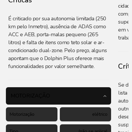
Críticas
cidad
compe
É criticado por sua autonomia limitada (250
super
km pelo Inmetro), ausência de ADAS como
em vi
ACC e AEB, porta-malas pequeno (265
trabal
litros) e falta de itens como teto solar e ar-
condicionado dual-zone. Pelo preço, alguns
apontam que o Dolphin Plus oferece mais
Crít
funcionalidades por valor semelhante.
Se des
lista
MOTORIZAÇÃO
autom
outro
Motorização
elétrico
desem
suspe
Tipo
(não se aplica)