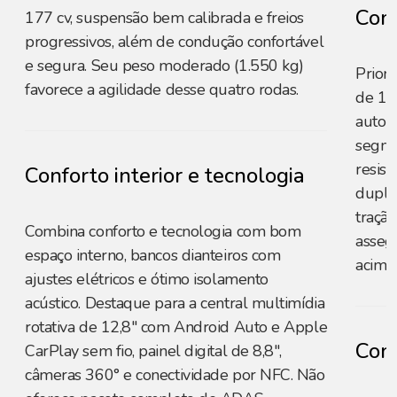
Cons
177 cv, suspensão bem calibrada e freios
progressivos, além de condução confortável
e segura. Seu peso moderado (1.550 kg)
Prior
favorece a agilidade desse quatro rodas.
de 18
autom
segme
resist
Conforto interior e tecnologia
duplos
traçã
Combina conforto e tecnologia com bom
asseg
espaço interno, bancos dianteiros com
acima
ajustes elétricos e ótimo isolamento
acústico. Destaque para a central multimídia
rotativa de 12,8" com Android Auto e Apple
Conf
CarPlay sem fio, painel digital de 8,8",
câmeras 360° e conectividade por NFC. Não