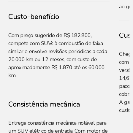
ao gos
Custo-benefício
Cust
Com preço sugerido de R$ 182.800,
compete com SUVs à combustão de faixa
similar e envolve revisões periódicas a cada
Chega
20.000 km ou 12 meses, com custo de
com a
aproximadamente R$ 1.870 até os 60.000
versõe
km.
14,6”,
pacot
cobrad
A gar
Consistência mecânica
custo-
Entrega consistência mecânica notável para
um SUV elétrico de entrada. Com motor de