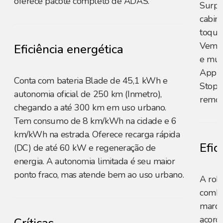
oferece pacote completo de ADAS.
Surpr
cabin
toque
Vem e
Eficiência energética
e mul
Apple
Conta com bateria Blade de 45,1 kWh e
Stop 
autonomia oficial de 250 km (Inmetro),
remot
chegando a até 300 km em uso urbano.
Tem consumo de 8 km/kWh na cidade e 6
km/kWh na estrada. Oferece recarga rápida
Efic
(DC) de até 60 kW e regeneração de
energia. A autonomia limitada é seu maior
ponto fraco, mas atende bem ao uso urbano.
A rob
combi
marcha
acord