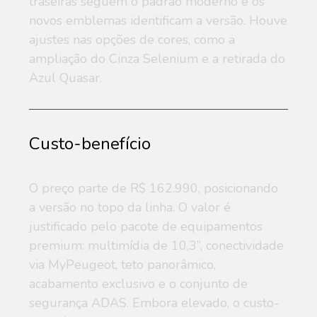
traseiras seguem o padrão moderno e os
novos emblemas identificam a versão. Houve
ajustes nas opções de cores, como a
ampliação do Cinza Selenium e a retirada do
Azul Quasar.
Custo-benefício
O preço parte de R$ 162.990, posicionando
a versão no topo da linha. O valor é
justificado pelo pacote de equipamentos
premium: multimídia de 10,3”, conectividade
via MyPeugeot, teto panorâmico,
acabamento exclusivo e o conjunto de
segurança ADAS. Embora elevado, o custo-