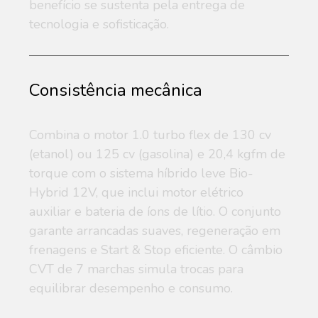
benefício se sustenta pela entrega de
tecnologia e sofisticação.
Consistência mecânica
Combina o motor 1.0 turbo flex de 130 cv
(etanol) ou 125 cv (gasolina) e 20,4 kgfm de
torque com o sistema híbrido leve Bio-
Hybrid 12V, que inclui motor elétrico
auxiliar e bateria de íons de lítio. O conjunto
garante arrancadas suaves, regeneração em
frenagens e Start & Stop eficiente. O câmbio
CVT de 7 marchas simula trocas para
equilibrar desempenho e consumo.