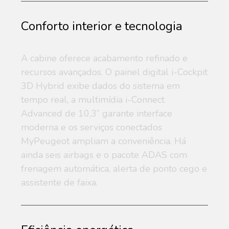
Conforto interior e tecnologia
A cabine oferece acabamento refinado e
recursos avançados. O painel digital i-Cockpit
3D Hybrid exibe dados do sistema em
tempo real, a multimídia i-Connect
Advanced de 10,3” garante interface
moderna e os serviços conectados
MyPeugeot ampliam a conveniência. Há
ainda seis airbags e o pacote ADAS com
frenagem automática, alerta de ponto cego e
assistente de faixa.