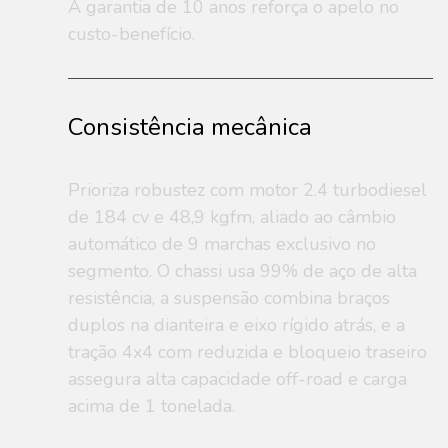
A garantia de 10 anos reforça o apelo no
custo-benefício.
Consistência mecânica
Prioriza robustez com motor 2.4 turbodiesel
de 184 cv e 48,9 kgfm, aliado ao câmbio
automático de 9 marchas exclusivo no
segmento. O chassi usa 99% de aço de alta
resistência, a suspensão combina braços
duplos na dianteira e eixo rígido atrás, e a
tração 4x4 com reduzida e bloqueio traseiro
assegura alta capacidade off-road e carga
acima de 1 tonelada.