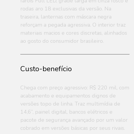
faróis Full LED, grade larga em cinza fosco e
rodas aro 18 exclusivas da versão. Na
traseira, lanternas com máscara negra
reforçam a pegada agressiva. O interior traz
materiais macios e cores discretas, alinhados
ao gosto do consumidor brasileiro.
Custo-benefício
Chega com preço agressivo: R$ 220 mil, com
acabamento e equipamentos dignos de
versões topo de linha. Traz multimídia de
14,6”, painel digital, bancos elétricos e
pacote de segurança avançado por um valor
cobrado em versões básicas por seus rivais.