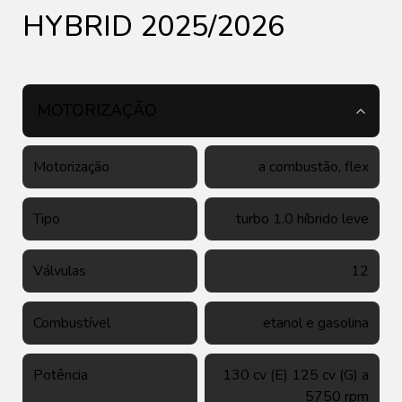
HYBRID 2025/2026
MOTORIZAÇÃO
Motorização
a combustão, flex
Tipo
turbo 1.0 híbrido leve
Válvulas
12
Combustível
etanol e gasolina
Potência
130 cv (E) 125 cv (G) a
5750 rpm