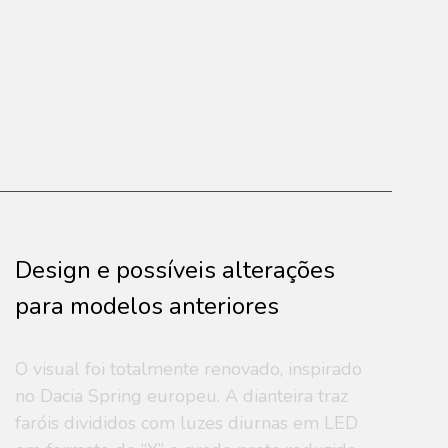
Tempo 0-100 (km/h)
14,6 s
Suspensão dianteira
independente,
McPherson
Consumo urbano
não se aplica
Suspensão traseira
eixo de torção
Consumo rodoviário
não se aplica
Freio dianteiro
disco ventilado
Freio traseiro
tambor
Design e possíveis alterações
Roda
14”
para modelos anteriores
Pneu
175/70 R14
O visual foi totalmente renovado, inspirado
no Dacia Spring europeu. A dianteira traz
faróis divididos com luzes diurnas em LED