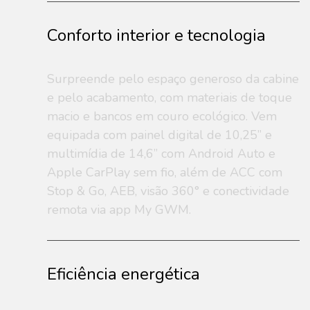
Conforto interior e tecnologia
Surpreende pelo espaço generoso da cabine
e pelo acabamento, com materiais de toque
macio e bancos em couro ecológico. Vem
equipada com painel digital de 10,25” e
multimídia de 14,6” com Android Auto e
Apple CarPlay sem fio, além de ACC com
Stop & Go, AEB, visão 360° e conectividade
remota via app My GWM.
Eficiência energética