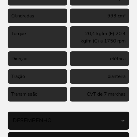
Cilindradas
993 cm³
Torque
20,4 kgfm (E) 20,4
kgfm (G) a 1750 rpm
Direção
elétrica
Tração
dianteira
Transmissão
CVT de 7 marchas
DESEMPENHO