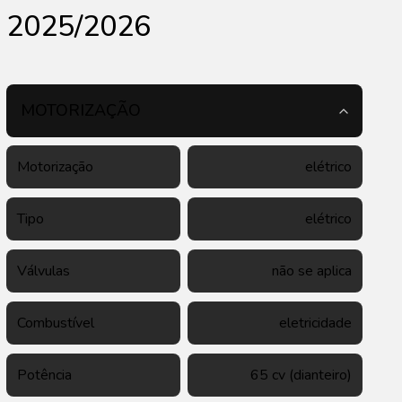
2025/2026
MOTORIZAÇÃO
Motorização
elétrico
Tipo
elétrico
Válvulas
não se aplica
Combustível
eletricidade
Potência
65 cv (dianteiro)