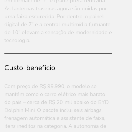
em formato de “Y” e grade preta reduzida.
As lanternas traseiras agora são unidas por
uma faixa escurecida. Por dentro, o painel
digital de 7” e a central multimídia flutuante
de 10” elevam a sensação de modernidade e
tecnologia.
Custo-benefício
Com preço de R$ 99.990, o modelo se
mantém como o carro elétrico mais barato
do país – cerca de R$ 20 mil abaixo do BYD
Dolphin Mini. O pacote inclui seis airbags,
frenagem automática e assistente de faixa,
itens inéditos na categoria. A autonomia de