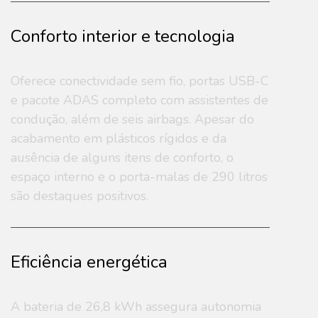
Conforto interior e tecnologia
Oferece conectividade sem fio, portas USB-C
e pacote ADAS completo com assistentes de
condução, além de seis airbags. Apesar do
acabamento em plásticos rígidos e da
ausência de alguns itens de conforto, o
espaço interno e o porta-malas de 290 litros
são destaques positivos.
Eficiência energética
A bateria de 26,8 kWh assegura autonomia