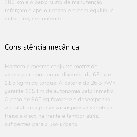
185 km e o baixo custo de manutenção
reforçam o apelo urbano e o bom equilíbrio
entre preço e conteúdo.
Consistência mecânica
Mantém o mesmo conjunto motriz do
antecessor, com motor dianteiro de 65 cv e
11,5 kgfm de torque. A bateria de 26,8 kWh
garante 185 km de autonomia pelo Inmetro.
O peso de 965 kg favorece o desempenho.
A plataforma preserva suspensão simples e
freios a disco na frente e tambor atrás,
suficientes para o uso urbano.