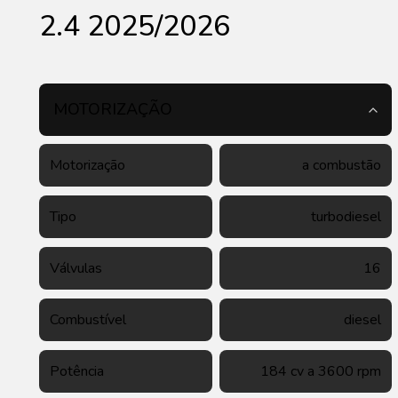
2.4 2025/2026
MOTORIZAÇÃO
Motorização
a combustão
Tipo
turbodiesel
Válvulas
16
Combustível
diesel
Potência
184 cv a 3600 rpm