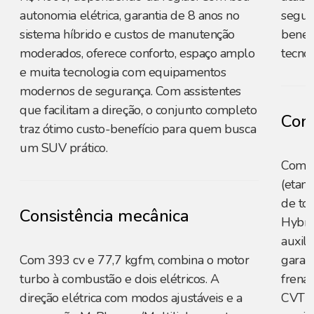
autonomia elétrica, garantia de 8 anos no
segur
sistema híbrido e custos de manutenção
benefí
moderados, oferece conforto, espaço amplo
tecnol
e muita tecnologia com equipamentos
modernos de segurança. Com assistentes
que facilitam a direção, o conjunto completo
Cons
traz ótimo custo-benefício para quem busca
um SUV prático.
Combi
(etano
de to
Consistência mecânica
Hybrid
auxili
Com 393 cv e 77,7 kgfm, combina o motor
garan
turbo à combustão e dois elétricos. A
frenag
direção elétrica com modos ajustáveis e a
CVT d