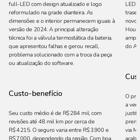
full-LED com design atualizado e logo
LED c
reformulado na grade dianteira. As
trase
dimensões e o interior permanecem iguais à
novos
versão de 2024. A principal alteração
Houve
técnica foi a válvula termostática da bateria,
ampli
que apresentou falhas e gerou recall,
do Az
problema solucionado com a troca da peça
ou atualização do software.
Cust
Custo-benefício
O pre
a vers
Seu custo médio é de R$ 284 mil, com
justi
revisões até 48 mil km por cerca de
premi
R$ 4.215. O seguro varia entre R$ 3.900 e
via M
R$ 7.000, dependendo da região. Com boa
acaba