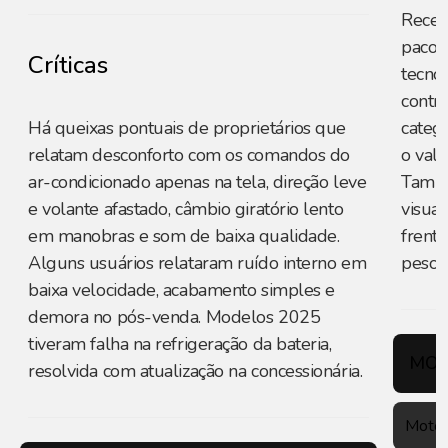
Recebe
pacot
Críticas
tecno
contr
Há queixas pontuais de proprietários que
catego
relatam desconforto com os comandos do
o valo
ar-condicionado apenas na tela, direção leve
També
e volante afastado, câmbio giratório lento
visua
em manobras e som de baixa qualidade.
frent
Alguns usuários relataram ruído interno em
peso.
baixa velocidade, acabamento simples e
demora no pós-venda. Modelos 2025
tiveram falha na refrigeração da bateria,
MOT
resolvida com atualização na concessionária.
Motor