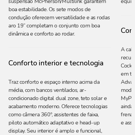
suspensão McPherson/Multilink garantem
equil
boa estabilidade. Os sete modos de
condução oferecem versatilidade e as rodas
aro 19’’ completam o conjunto com boa
Conf
dinâmica e conforto ao rodar.
A cab
recurs
Conforto interior e tecnologia
Cockp
em te
Traz conforto e espaço interno acima da
Advan
média, com bancos ventilados, ar-
moder
condicionado digital dual zone, teto solar e
MyPeu
acabamento moderno. Oferece tecnologias
ainda
como câmera 360º, assistentes de faixa,
frena
piloto automático adaptativo e head-up
e assi
display. Seu interior é amplo e funcional,