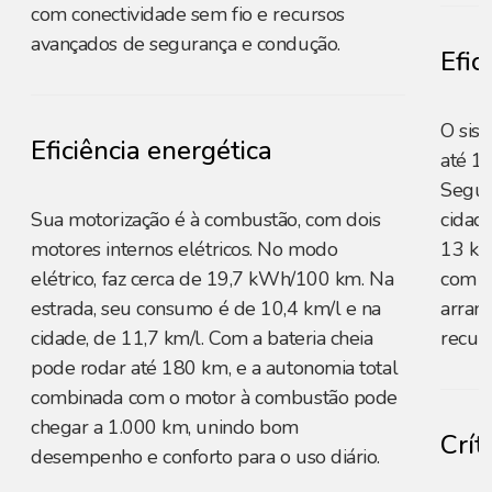
com conectividade sem fio e recursos
avançados de segurança e condução.
Efic
O sis
Eficiência energética
até 1
Segun
Sua motorização é à combustão, com dois
cidade
motores internos elétricos. No modo
13 km
elétrico, faz cerca de 19,7 kWh/100 km. Na
com ga
estrada, seu consumo é de 10,4 km/l e na
arranc
cidade, de 11,7 km/l. Com a bateria cheia
recup
pode rodar até 180 km, e a autonomia total
combinada com o motor à combustão pode
chegar a 1.000 km, unindo bom
Crít
desempenho e conforto para o uso diário.