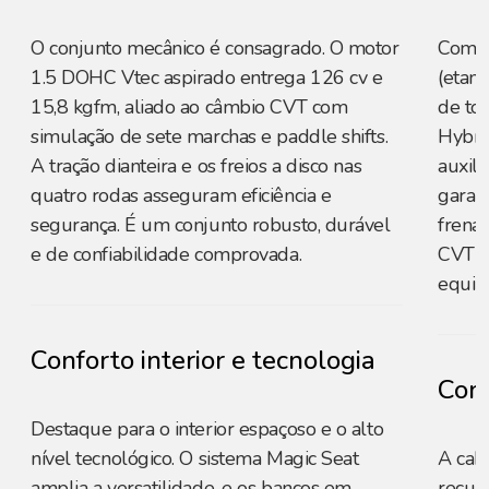
O conjunto mecânico é consagrado. O motor
Combi
1.5 DOHC Vtec aspirado entrega 126 cv e
(etano
15,8 kgfm, aliado ao câmbio CVT com
de to
simulação de sete marchas e paddle shifts.
Hybrid
A tração dianteira e os freios a disco nas
auxili
quatro rodas asseguram eficiência e
garan
segurança. É um conjunto robusto, durável
frenag
e de confiabilidade comprovada.
CVT d
equil
Conforto interior e tecnologia
Conf
Destaque para o interior espaçoso e o alto
nível tecnológico. O sistema Magic Seat
A cab
amplia a versatilidade, e os bancos em
recurs