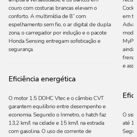
couro com costuras brancas elevam o
Cockp
conforto. A multimídia de 8” com
em te
espelhamento sem fio, o ar digital de dupla
Advan
zona, o carregador por indução e o pacote
moder
Honda Sensing entregam sofisticação e
MyPeu
segurança.
ainda
frena
e assi
Eficiência energética
Efic
O motor 1.5 DOHC Vtec e o câmbio CVT
garantem equilíbrio entre desempenho e
economia. Segundo o Inmetro, o hatch faz
O sis
13,2 km/l na cidade e 15 km/l na estrada
até 1
com gasolina. O uso de corrente de
Segun