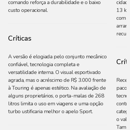
comando reforça a durabilidade e o baixo
cidade
custo operacional.
13 km
com ga
arranc
recup
Críticas
A versão é elogiada pelo conjunto mecânico
Crít
confiável, tecnologia completa e
versatilidade interna. O visual esportivado
agrada, mas o acréscimo de R$ 3.000 frente
Recebe
à Touring é apenas estético. Na avaliação de
pacot
alguns proprietários, o porta-malas de 268
tecno
litros limita o uso em viagens e uma opção
contr
turbo ustificaria melhor o apelo Sport.
catego
o valo
També