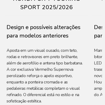
SPORT 2025/2026
Design e possíveis alterações
Desi
para modelos anteriores
para
Aposta em um visual ousado, com teto,
Manté
rodas e retrovisores em preto brilhante,
biton,
além de aerofólio e antena tipo barbatana.
LED c
A cor exclusiva Vermelho Supernova
trase
perolizado reforça o apelo esportivo,
novos
enquanto a ponteira cromada e as
Houve
pedaleiras metálicas completam o visual
ampli
refinado. O diferencial está no estilo e na
do Az
sofisticação estética.