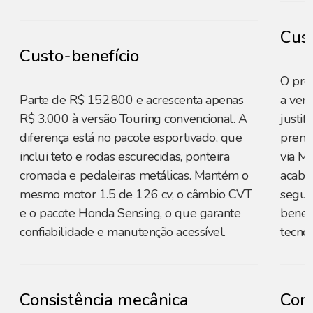
Cust
Custo-benefício
O pre
Parte de R$ 152.800 e acrescenta apenas
a vers
R$ 3.000 à versão Touring convencional. A
justi
diferença está no pacote esportivado, que
premi
inclui teto e rodas escurecidas, ponteira
via M
cromada e pedaleiras metálicas. Mantém o
acaba
mesmo motor 1.5 de 126 cv, o câmbio CVT
segur
e o pacote Honda Sensing, o que garante
benefí
confiabilidade e manutenção acessível.
tecnol
Consistência mecânica
Cons