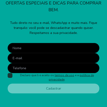
OFERTAS ESPECIAIS E DICAS PARA COMPRAR
BEM.
Tudo direto no seu e-mail, WhatsApp e muito mais. Fique
tranquilo: você pode se descadastrar quando quiser.
Respeitamos a sua privacidade.
Declaro que li e aceito os
termos de uso
e a
política de
privacidade
.
Cadastrar