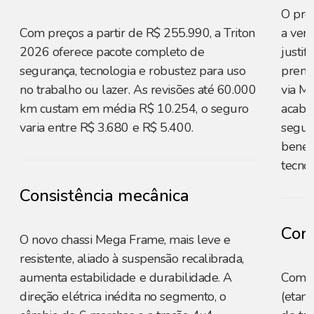
O pre
Com preços a partir de R$ 255.990, a Triton
a vers
2026 oferece pacote completo de
justi
segurança, tecnologia e robustez para uso
premi
no trabalho ou lazer. As revisões até 60.000
via M
km custam em média R$ 10.254, o seguro
acaba
varia entre R$ 3.680 e R$ 5.400.
segur
benefí
tecnol
Consistência mecânica
Cons
O novo chassi Mega Frame, mais leve e
resistente, aliado à suspensão recalibrada,
aumenta estabilidade e durabilidade. A
Combi
direção elétrica inédita no segmento, o
(etano