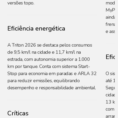
versões topo.
moder
MyPeu
ainda
frena
Eficiência energética
e assi
A Triton 2026 se destaca pelos consumos
de 9,5 km/l na cidade e 11,7 km/l na
Efic
estrada, com autonomia superior a 1.000
km por tanque. Conta com sistema Start-
Stop para economia em paradas e ARLA 32
O sis
para reduzir emissões, equilibrando
até 1
desempenho e responsabilidade ambiental.
Segun
cidade
13 km
com ga
Críticas
arranc