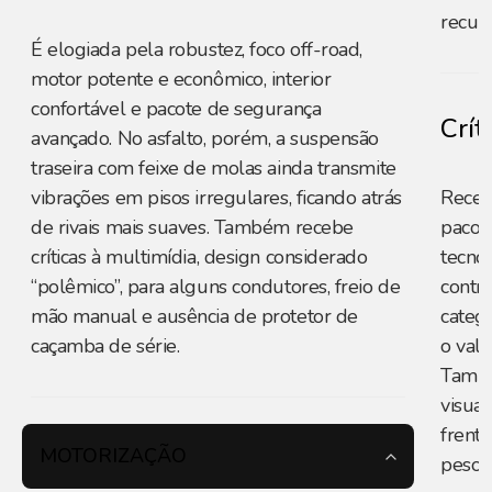
recup
É elogiada pela robustez, foco off-road,
motor potente e econômico, interior
confortável e pacote de segurança
Crít
avançado. No asfalto, porém, a suspensão
traseira com feixe de molas ainda transmite
vibrações em pisos irregulares, ficando atrás
Recebe
de rivais mais suaves. Também recebe
pacot
críticas à multimídia, design considerado
tecno
“polêmico”, para alguns condutores, freio de
contr
mão manual e ausência de protetor de
catego
caçamba de série.
o valo
També
visua
frent
MOTORIZAÇÃO
peso.