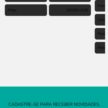
Freio 
Pneu
265/60 R18
Freio 
Roda
Pneu
CADASTRE-SE PARA RECEBER NOVIDADES,