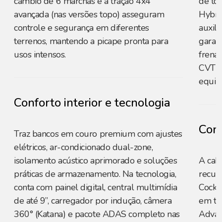
câmbio de 6 marchas e a tração 4x4
de to
avançada (nas versões topo) asseguram
Hybrid
controle e segurança em diferentes
auxili
terrenos, mantendo a picape pronta para
garan
usos intensos.
frenag
CVT d
equil
Conforto interior e tecnologia
Conf
Traz bancos em couro premium com ajustes
elétricos, ar-condicionado dual-zone,
isolamento acústico aprimorado e soluções
A cab
práticas de armazenamento. Na tecnologia,
recurs
conta com painel digital, central multimídia
Cockp
de até 9”, carregador por indução, câmera
em te
360° (Katana) e pacote ADAS completo nas
Advan