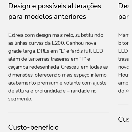
Design e possíveis alterações
Desi
para modelos anteriores
para
Estreia com design mais reto, substituindo
Manté
as linhas curvas da L200. Ganhou nova
biton,
grade larga, DRLs em “L” e faróis full LED,
LED c
além de lanternas traseiras em “T” e
trase
caçamba redesenhada. Cresceu em todas as
novos
dimensões, oferecendo mais espaço interno,
Houve
acabamento premium e volante com ajuste
ampli
de altura e profundidade – raridade no
do Az
segmento.
Cust
Custo-benefício