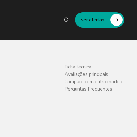
ver ofertas
Ficha técnica
Avaliações principais
Compare com outro modelo
Perguntas Frequentes