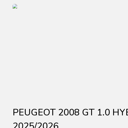
PEUGEOT 2008 GT 1.0 HY
2025/2026