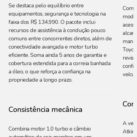
Se destaca pelo equilíbrio entre
Com p
equipamentos, segurança e tecnologia na
model
faixa dos R$ 134.990. O pacote inclui
acessí
recursos de assistência à condução pouco
alcan
comuns entre concorrentes diretos, além de
manut
conectividade avançada e motor turbo
Toyota
eficiente. Soma ainda 5 anos de garantia e
revisõ
cobertura estendida para a correia banhada
confia
a óleo, o que reforça a confiança na
veícul
propriedade a longo prazo.
Cons
Consistência mecânica
A ver
Combina motor 1.0 turbo e câmbio
Atkins