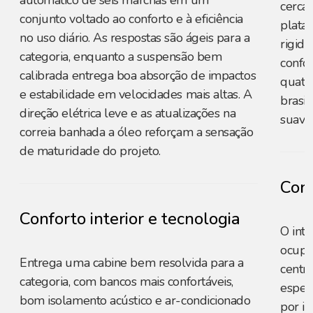
automático de seis marchas em um
cerca 
conjunto voltado ao conforto e à eficiência
plata
no uso diário. As respostas são ágeis para a
rigide
categoria, enquanto a suspensão bem
confor
calibrada entrega boa absorção de impactos
quatro
e estabilidade em velocidades mais altas. A
brasi
direção elétrica leve e as atualizações na
suavid
correia banhada a óleo reforçam a sensação
de maturidade do projeto.
Conf
Conforto interior e tecnologia
O int
ocupa
Entrega uma cabine bem resolvida para a
centr
categoria, com bancos mais confortáveis,
espelh
bom isolamento acústico e ar-condicionado
por in