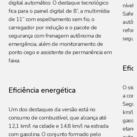
digital automático. O destaque tecnológico
nível
fica para o painel digital de 8”, a multimídia
Safet
de 11” com espelhamento sem fio, o
autôno
carregador por indução e o pacote de
refor
segurança com frenagem autônoma de
segur
emergência, além de monitoramento de
ponto cego e assistente de permanência em
faixa.
Efic
O sis
Eficiência energética
a com
Segun
Um dos destaques da versão está no
km/l 
consumo de combustível, que alcança até
gasoli
12,1 km/l na cidade e 14,8 km/l na estrada
etanol
com gasolina. O conjunto formado pelo