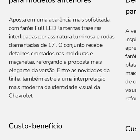
para modelos anteriores
Desi
para
Aposta em uma aparência mais sofisticada,
com faróis Full LED, lanternas traseiras
A ver
interligadas por assinatura luminosa e rodas
inspir
diamantadas de 17”. O conjunto recebe
apres
detalhes cromados nas molduras e
faróis
maçanetas, reforçando a proposta mais
plata
elegante da versão. Entre as novidades da
maior
linha, também estreia uma interpretação
de co
mais moderna da identidade visual da
visual
Chevrolet.
reforç
Custo-benefício
Cust