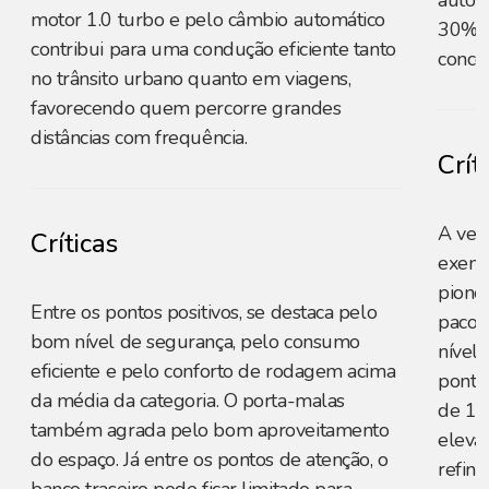
auton
motor 1.0 turbo e pelo câmbio automático
30% n
contribui para uma condução eficiente tanto
concor
no trânsito urbano quanto em viagens,
favorecendo quem percorre grandes
distâncias com frequência.
Crít
A vers
Críticas
exempl
pionei
Entre os pontos positivos, se destaca pelo
pacot
bom nível de segurança, pelo consumo
nível 
eficiente e pelo conforto de rodagem acima
ponto
da média da categoria. O porta-malas
de 11
também agrada pelo bom aproveitamento
eleva
do espaço. Já entre os pontos de atenção, o
refina