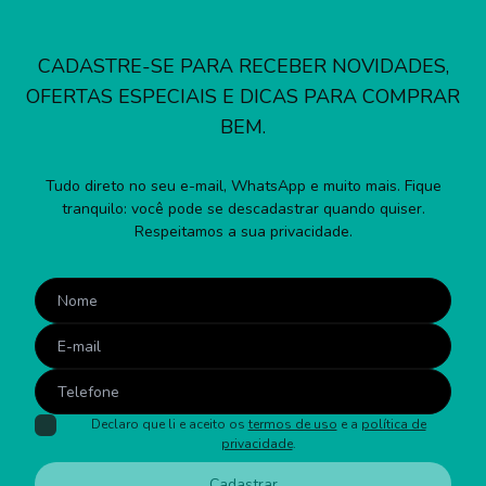
CADASTRE-SE PARA RECEBER NOVIDADES,
OFERTAS ESPECIAIS E DICAS PARA COMPRAR
BEM.
Tudo direto no seu e-mail, WhatsApp e muito mais. Fique
tranquilo: você pode se descadastrar quando quiser.
Respeitamos a sua privacidade.
Declaro que li e aceito os
termos de uso
e a
política de
privacidade
.
Cadastrar