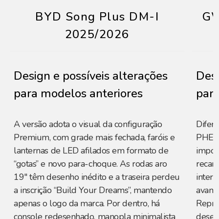
BYD Song Plus DM-I
GW
2025/2026
Design e possíveis alterações
Desi
para modelos anteriores
para
A versão adota o visual da configuração
Difer
Premium, com grade mais fechada, faróis e
PHEV3
lanternas de LED afilados em formato de
impor
“gotas” e novo para-choque. As rodas aro
recar
19" têm desenho inédito e a traseira perdeu
interi
a inscrição “Build Your Dreams”, mantendo
avanç
apenas o logo da marca. Por dentro, há
Repre
console redesenhado, manopla minimalista
desem