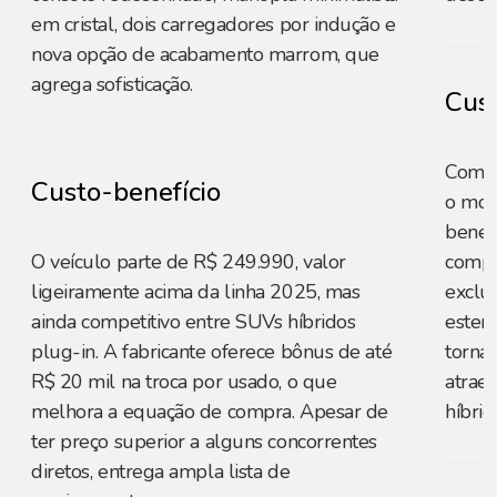
em cristal, dois carregadores por indução e
nova opção de acabamento marrom, que
agrega sofisticação.
Cust
Com p
Custo-benefício
o mod
benefí
O veículo parte de R$ 249.990, valor
compet
ligeiramente acima da linha 2025, mas
exclu
ainda competitivo entre SUVs híbridos
esten
plug-in. A fabricante oferece bônus de até
torna
R$ 20 mil na troca por usado, o que
atrae
melhora a equação de compra. Apesar de
híbri
ter preço superior a alguns concorrentes
diretos, entrega ampla lista de