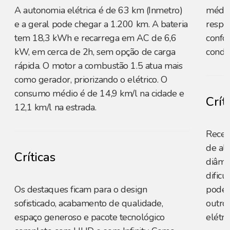
A autonomia elétrica é de 63 km (Inmetro)
médio
e a geral pode chegar a 1.200 km. A bateria
respec
tem 18,3 kWh e recarrega em AC de 6,6
confo
kW, em cerca de 2h, sem opção de carga
condiç
rápida. O motor a combustão 1.5 atua mais
como gerador, priorizando o elétrico. O
consumo médio é de 14,9 km/l na cidade e
Crít
12,1 km/l na estrada.
Recebe
de al
Críticas
diâme
dificu
Os destaques ficam para o design
pode 
sofisticado, acabamento de qualidade,
outro
espaço generoso e pacote tecnológico
elétri