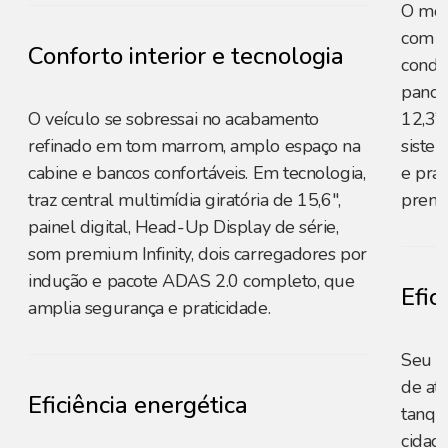
O mode
com b
Conforto interior e tecnologia
condic
panorâ
O veículo se sobressai no acabamento
12,3”
refinado em tom marrom, amplo espaço na
sistem
cabine e bancos confortáveis. Em tecnologia,
e pra
traz central multimídia giratória de 15,6",
premi
painel digital, Head-Up Display de série,
som premium Infinity, dois carregadores por
indução e pacote ADAS 2.0 completo, que
Efic
amplia segurança e praticidade.
Seu m
de at
Eficiência energética
tanqu
cidad