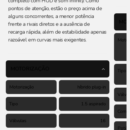
completo com HUD e som Infinity. Como
pontos de atenção, estão o preço acima de
alguns concorrentes, a menor potência
MOT
frente a rivais diretos e a ausência de
recarga rápida, além de estabilidade apenas
razoável em curvas mais exigentes.
Motor
MOTORIZAÇÃO
Tipo
Motorização
híbrido plug-in
Válvu
Tipo
1.5 aspirado
Combu
Válvulas
16
Potên