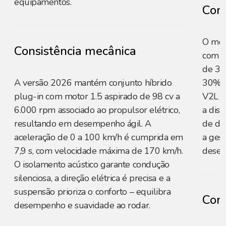
equipamentos.
Cons
O mot
Consistência mecânica
com o 
de 32
A versão 2026 mantém conjunto híbrido
30% a
plug-in com motor 1.5 aspirado de 98 cv a
V2L (
6.000 rpm associado ao propulsor elétrico,
a disp
resultando em desempenho ágil. A
de du
aceleração de 0 a 100 km/h é cumprida em
a gest
7,9 s, com velocidade máxima de 170 km/h.
desemp
O isolamento acústico garante condução
silenciosa, a direção elétrica é precisa e a
suspensão prioriza o conforto – equilibra
Conf
desempenho e suavidade ao rodar.